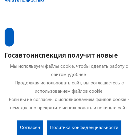
Читать полностью
Госавтоинспекция получит новые
устройства для фиксации нарушения
Мы используем файлы cookie, чтобы сделать работу с
сайтом удобнее.
и выявления алкоголя
Продолжая использовать сайт, вы соглашаетесь с
Грядущие изменения в ПДД
,
гибдд
технологии
использованием файлов cookie.
Если вы не согласны с использованием файлов cookie -
немедленно прекратите использовать и покиньте сайт.
Согласен
Политика конфиденциальности