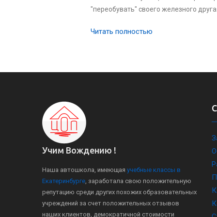
"переобувать" своего железного друга
Читать полностью
З
Учим Вождению !
О
Р
Наша автошкола, имеющая
учебные классы в
П
Екатеринбурге
, заработала свою положительную
К
репутацию среди других похожих образовательных
К
учреждений за счет положительных отзывов
наших клиентов, демократичной стоимости
С