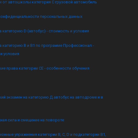
и от автошколы категория C грузовой автомобиль
конфиденциальности персональных данных
а категорию D (автобус) - стоимость и условия
а категорию B и B1 по программе Профессионал -
и условия
ие права категории CE - особенности обучения
ий экзамен на категорию Д автобус на автодроме и в
ная сила и смещение на повороте
онные упражнения категории B, C, D и подкатегории B1,