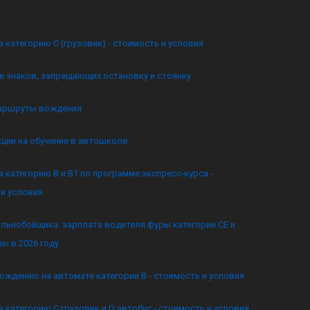
а категорию C (грузовик) - стоимость и условия
 знаков, запрещающих остановку и стоянку
аршруты вождения
кции на обучение в автошколе
а категорию B и B1 по программе экспресс-курса -
и условия
льнобойщика: зарплата водителя фуры категории CE и
ы в 2026 году
ождению на автомате категории B - стоимость и условия
а категорию C грузовик и D автобус - стоимость и условия