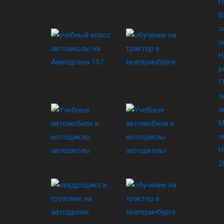
г
В
з
о
Н
р
П
з
з
М
э
Н
2