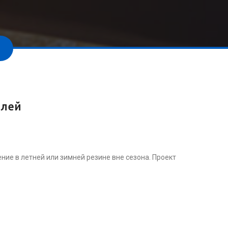
елей
ие в летней или зимней резине вне сезона. Проект