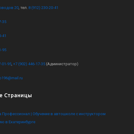
оводов 20
, тел.
8 (912) 230-20-41
7-35
0-41
1-95
7-01-95
,
+7 (902) 446-17-35
(Администратор)
kb196@mail.ru
е Страницы
 Профессионал | Обучение в автошколе с инструктором
ию в Екатеринбурге