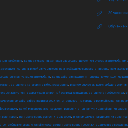
20 часова
Обучение н
,
а или на обочине
какие из указанных знаков разрешают движение грузовым автомобилям 
,
как следует поступить в этой ситуации если вам необходимо повернуть направо
вам можно вы
,
зрешается эксплуатация автомобиля
какие действия водителя приведут к уменьшению цен
,
,
е ответ
автошкола категория а и б одновременно
в каком случае вы должны будете уступит
,
,
ель должен уступить дорогу если встречный разъезд затруднен
автошкола профессионал
е
,
еречисленных действий запрещены водителям транспортных средств в жилой зоне
как вам 
,
фора следует
какой маневр вам запрещается выполнить при наличии данной линии размет
,
,
к и легковая
вы имеете право выполнить разворот
в каком случае при движении в светло
,
отрены обязательные
с какой скоростью вы имеете право продолжить движение в населенно