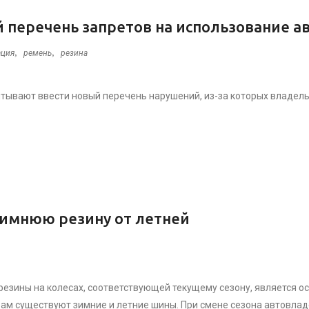
перечень запретов на использование ав
,
,
ация
ремень
резина
итывают ввести новый перечень нарушений, из-за которых владе
зимнюю резину от летней
резины на колесах, соответствующей текущему сезону, является 
ам существуют зимние и летние шины. При смене сезона автовла