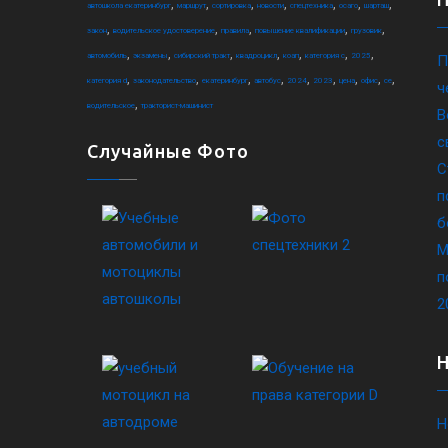
,
,
,
,
,
,
,
автошкола екатеринбург
маршрут
сортировка
новости
спецтехника
осаго
шарташ
,
,
,
,
,
закон
водительское удостоверение
правила
повышение квалификации
грузовик
,
,
,
,
,
,
,
автомобиль
экзамены
сибирский тракт
квадроцикл
коап
категория c
2025
П
,
,
,
,
,
,
,
,
,
категория d
законодательство
екатеринбург
автобус
2024
2023
цена
офис
ce
ч
,
водительское
тракторист-машинист
В
с
Случайные Фото
С
п
б
М
п
2
Н