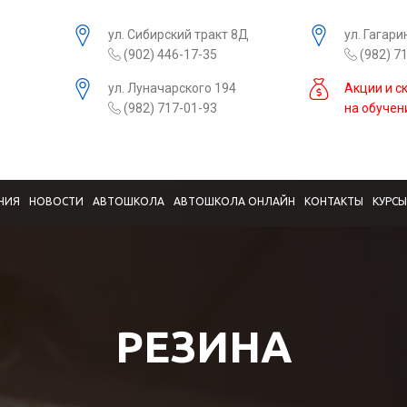
ул. Сибирский тракт 8Д
ул. Гагари
(902) 446-17-35
(982) 7
ул. Луначарского 194
Акции и с
(982) 717-01-93
на обучен
НИЯ
НОВОСТИ
АВТОШКОЛА
АВТОШКОЛА ОНЛАЙН
КОНТАКТЫ
КУРС
РЕЗИНА