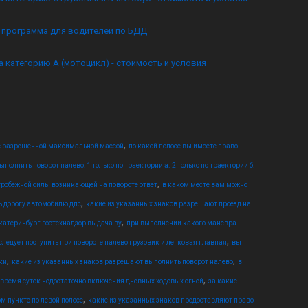
я программа для водителей по БДД
а категорию А (мотоцикл) - стоимость и условия
,
с разрешенной максимальной массой
по какой полосе вы имеете право
полнить поворот налево: 1 только по траектории а. 2 только по траектории б.
,
тробежной силы возникающей на повороте ответ
в каком месте вам можно
,
ь дорогу автомобилю дпс
какие из указанных знаков разрешают проезд на
,
катеринбург гостехнадзор выдача ву
при выполнении какого маневра
,
следует поступить при повороте налево грузовик и легковая главная
вы
,
,
ки
какие из указанных знаков разрешают выполнить поворот налево
в
,
е время суток недостаточно включения дневных ходовых огней
за какие
,
м пункте по левой полосе
какие из указанных знаков предоставляют право