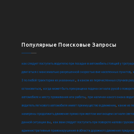
Популярные Поисковые Запросы
как следует поступить водителю при посадке в автомобиль стоящий у тротуар
,
двигаться с максимально разрешенной скоростью вне населенных пунктов
,
3 по любой траектории из указанных.
в каком из перечисленных случаев ра
,
остановиться
когда может быть прекращена подача сигнала рукой о поворот
,
автомобиле к месту проживания или работы
при наличии какого знака водит
,
водитель легкового автомобиля имеет преимущество в движении
какие из п
намерены продолжить движение прямо при желтом мигающем сигнале свето
,
данной ситуации вы
как вам следует поступить при повороте налево грузови
административные правонарушения в области дорожного движения предусм