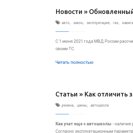
Новости »
Обновленный 
,
,
,
,
авто
закон
эксплуатация
газ
навиг
С 1 июня 2021 года МВД России рассч
своим ТС.
Читать полностью
Статьи »
Как отличить 
,
,
резина
шины
автошкола
Как учат еще с автошколы
- наличие 
Согласно эксплуатационным параметр