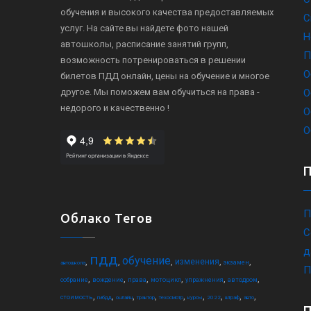
обучения и высокого качества предоставляемых
С
услуг. На сайте вы найдете фото нашей
Н
автошколы, расписание занятий групп,
П
возможность потренироваться в решении
О
билетов ПДД онлайн, цены на обучение и многое
другое. Мы поможем вам обучиться на права -
О
недорого и качественно !
О
О
П
Облако Тегов
С
д
пдд
обучение
,
,
,
,
,
изменения
экзамен
автошкола
П
,
,
,
,
,
,
собрание
вождение
права
мотоцикл
упражнения
автодром
,
,
,
,
,
,
,
,
,
стоимость
гибдд
онлайн
трактор
техосмотр
курсы
2022
штраф
авто