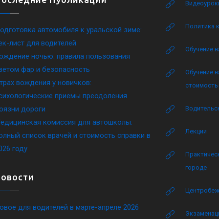
Видеоурок
Политика 
одготовка автомобиля к уральской зиме:
ек-лист для водителей
Обучение н
ождение ночью: правила пользования
ветом фар и безопасность
Обучение н
трах вождения у новичков:
стоимость 
сихологические приемы преодоления
оязни дороги
Водительск
едицинская комиссия для автошколы:
Лекции
олный список врачей и стоимость справки в
026 году
Практическ
городе
Новости
Центробеж
овое для водителей в марте-апреле 2026
Экзаменаци