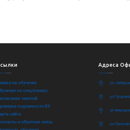
.
Ссылки
Адреса Офи
аявка на обучение
ул. Сибирс
бучение на спецтехнику
ул.Гагарина
асписание занятий
роверка подлинности ВУ
ул.Амундсе
арта сайта
онтакты и обратная связь
ул.Луначар
тоимость обучения