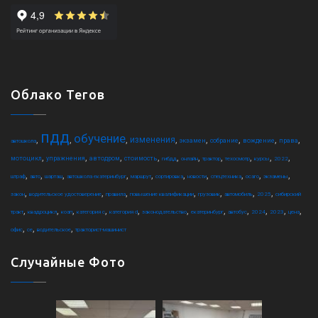
Облако Тегов
пдд
обучение
,
,
,
,
,
,
,
,
изменения
экзамен
собрание
вождение
права
автошкола
,
,
,
,
,
,
,
,
,
,
мотоцикл
упражнения
автодром
стоимость
гибдд
онлайн
трактор
техосмотр
курсы
2022
,
,
,
,
,
,
,
,
,
,
штраф
авто
шарташ
автошкола екатеринбург
маршрут
сортировка
новости
спецтехника
осаго
экзамены
,
,
,
,
,
,
,
закон
водительское удостоверение
правила
повышение квалификации
грузовик
автомобиль
2025
сибирский
,
,
,
,
,
,
,
,
,
,
,
тракт
квадроцикл
коап
категория c
категория d
законодательство
екатеринбург
автобус
2024
2023
цена
,
,
,
офис
ce
водительское
тракторист-машинист
Случайные Фото