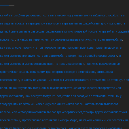
,
какой автомобиль разрешено поставить на стоянку указанным на табличке способом
вы
,
намерены проехать перекресток в прямом направлении ваши действия дпс и грузовик
в
данной ситуации вам разрешается движение только по правой полосе по правой или средней
,
,
полосе по л
в каком из перечисленных случаев разрешается эксплуатация автомобиля
,
как вам следует поступить при повороте налево грузовик и легковая главная дорога
в
,
каком месте вам следует поставить автомобиль на стоянку с правой стороны дороги
в
,
,
каком месте вам можно остановиться
на каком расстоянии
какие из перечисленных
,
действий запрещены водителям транспортных средств в жилой зоне
автошкола
,
,
профессионал
в каком из указанных мест вы можете поставить автомобиль на стоянку
при
наличии каких условий в случаях вынужденной остановки транспортного средства или
,
дорожно транспо
как следует поступить водителю при посадке в автомобиль стоящий у
,
тротуара или на обочине
какие из указанных знаков разрешают выполнить поворот
,
налево
как необходимо обозначить свое транспортное средство при дорожно транспортном
,
,
происшествии
профессионал автошкола екатеринбург
на каком наименьшем расстоянии
,
до ближайшего рельса вы должны остановиться
какие указатели поворота вы обязаны