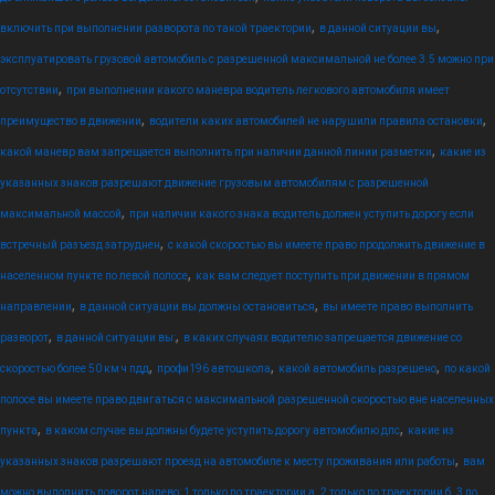
,
,
включить при выполнении разворота по такой траектории
в данной ситуации вы
эксплуатировать грузовой автомобиль с разрешенной максимальной не более 3.5 можно при
,
отсутствии
при выполнении какого маневра водитель легкового автомобиля имеет
,
,
преимущество в движении
водители каких автомобилей не нарушили правила остановки
,
какой маневр вам запрещается выполнить при наличии данной линии разметки
какие из
указанных знаков разрешают движение грузовым автомобилям с разрешенной
,
максимальной массой
при наличии какого знака водитель должен уступить дорогу если
,
встречный разъезд затруднен
с какой скоростью вы имеете право продолжить движение в
,
населенном пункте по левой полосе
как вам следует поступить при движении в прямом
,
,
направлении
в данной ситуации вы должны остановиться
вы имеете право выполнить
,
,
разворот
в данной ситуации вы:
в каких случаях водителю запрещается движение со
,
,
,
скоростью более 50 км ч пдд
профи196 автошкола
какой автомобиль разрешено
по какой
полосе вы имеете право двигаться с максимальной разрешенной скоростью вне населенных
,
,
пункта
в каком случае вы должны будете уступить дорогу автомобилю дпс
какие из
,
указанных знаков разрешают проезд на автомобиле к месту проживания или работы
вам
можно выполнить поворот налево: 1 только по траектории а. 2 только по траектории б. 3 по