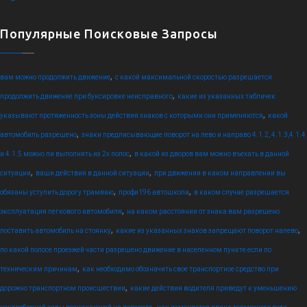
Популярные Поисковые Запросы
,
вам можно продолжить движение
с какой максимальной скоростью разрешается
,
продолжить движение при буксировке неисправного
какие из указанных табличек
,
указывают протяженность зоны действия знаков с которыми они применяются
какой
,
автомобиль разрешено
знаки предписывающие поворот на лево и направо 4.1.2, 4.1.3,4.1.4
,
и 4.1.5 можно ли выполнять из 2х полос
в какой из дворов вам можно въехать в данной
,
,
ситуации
ваши действия в данной ситуации
при движении в каком направлении вы
,
,
обязаны уступить дорогу трамваю
профи196 автошкола
в каком случае разрешается
,
эксплуатация легкового автомобиля
на каком расстоянии от знака вам разрешено
,
,
поставить автомобиль на стоянку
какие из указанных знаков запрещают поворот налево
по какой полосе проезжей части разрешено движение в населенном пункте если по
,
техническим причинам
как необходимо обозначить свое транспортное средство при
,
дорожно транспортном происшествии
какие действия водителя приведут к уменьшению
,