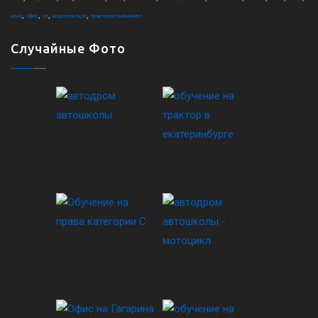
,
,
,
,
цена
офис
ce
водительское
тракторист-машинист
Случайные Фото