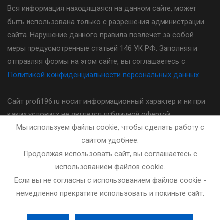
Вся информация находящаяся на данном сайте, может
быть использована только с разрешения администрации
сайта. Нарушение данного правила повлечет за собой
меры предусмотренные статьей 146 УК РФ. Заполняя и
отправляя формы на этом сайте, вы соглашаетесь с
Политикой конфиденциальности персональных данных
Сайт profi196.ru носит информационный характер и ни при
каких условиях не является публичной офертой,
Мы используем файлы cookie, чтобы сделать работу с
определяемой положениями статьи 437(2) Гражданского
сайтом удобнее.
кодекса Российской Федерации. Стоимость, порядок и
Продолжая использовать сайт, вы соглашаетесь с
другие условия предоставления услуг указанных на сайте
использованием файлов cookie.
необходимо уточнять у администратора автошколы.
Если вы не согласны с использованием файлов cookie -
немедленно прекратите использовать и покиньте сайт.
Разработка и сопровождение сайта - bleaksoft.ru