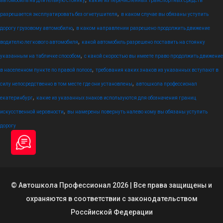
автомобиль на длительную стоянку
какие из перечисленных транспортных средств
,
разрешается эксплуатировать без огнетушителя
в каком случае вы обязаны уступить
,
дорогу грузовому автомобилю
в каком направлении разрешено продолжить движение
,
водителю легкового автомобиля
какой автомобиль разрешено поставить на стоянку
,
указанным на табличке способом
с какой скоростью вы имеете право продолжить движение
,
в населенном пункте по правой полосе
требования каких знаков из указанных вступают в
,
силу непосредственно в том месте где они установлены
автошкола профессионал
,
екатеринбург
какие из указанных знаков используются для обозначения границ
,
искусственной неровности
вы намерены повернуть налево кому вы обязаны уступить
дорогу
© Автошкола Профессионал 2026 | Все права защищены и
охраняются в соответствии с законодательством
Россйиской Федерации