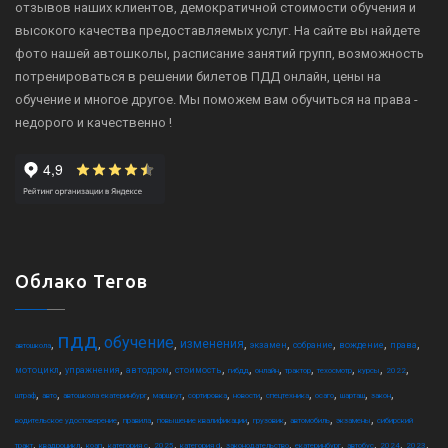
отзывов наших клиентов, демократичной стоимости обучения и
высокого качества предоставляемых услуг. На сайте вы найдете
фото нашей автошколы, расписание занятий групп, возможность
потренироваться в решении билетов ПДД онлайн, цены на
обучение и многое другое. Мы поможем вам обучиться на права -
недорого и качественно !
Облако Тегов
пдд
обучение
,
,
,
,
,
,
,
,
изменения
экзамен
собрание
вождение
права
автошкола
,
,
,
,
,
,
,
,
,
,
мотоцикл
упражнения
автодром
стоимость
гибдд
онлайн
трактор
техосмотр
курсы
2022
,
,
,
,
,
,
,
,
,
,
штраф
авто
автошкола екатеринбург
маршрут
сортировка
новости
спецтехника
осаго
шарташ
закон
,
,
,
,
,
,
водительское удостоверение
правила
повышение квалификации
грузовик
автомобиль
экзамены
сибирский
,
,
,
,
,
,
,
,
,
,
,
тракт
квадроцикл
коап
категория c
2025
категория d
законодательство
екатеринбург
автобус
2024
2023