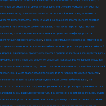
центробежной силы возникающей на повороте
как изменяется длина тормозного пути
,
легкового автомобиля при движении с прицепом не имеющим тормозной системы
вы
намерены повернуть налево на этом перекрестке в какой момент следует включить
,
указатели левого поворота
какой из указанных знаков распространяет свое действие
,
только на ту полосу над которой он установлен
что означает термин недостаточная
,
видимость
при каком максимальном значении суммарного люфта допускается
,
эксплуатация легкового автомобиля
с какой максимальной скоростью вы имеете право
,
продолжить движение на легковом автомобиле
в каких случаях следует увеличить боковой
,
интервал
вы намерены проехать перекресток в прямом направлении ваши действия дпс и
,
,
грузовик
в каком месте вам следует остановиться
как оказывается первая помощь при
,
переломах конечностей если отсутствуют транспортные шины ответ
с какой максимальной
,
скоростью вы имеете право продолжить движение на легковом автомобиле с прицепом
,
какие из указанных знаков запрещают дальнейшее движение без остановки
на
,
перекрестке вы намерены повернуть направо как вам следует поступить
в каком месте и
,
направлении вам разрешено остановиться
при движении в каком направлении вы будете
,
иметь преимущество
в каком месте на данном участке дороги вам разрешено поставить
,