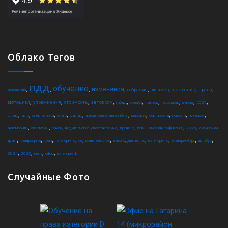
Облако Тегов
пдд
обучение
,
,
,
,
,
,
,
,
изменения
собрание
экзамен
вождение
права
автошкола
,
,
,
,
,
,
,
,
,
,
мотоцикл
упражнения
стоимость
автодром
гибдд
онлайн
трактор
техосмотр
курсы
2022
,
,
,
,
,
,
,
,
,
,
штраф
авто
спецтехника
осаго
шарташ
автошкола екатеринбург
маршрут
сортировка
новости
грузовик
,
,
,
,
,
,
,
автомобиль
экзамены
закон
водительское удостоверение
правила
повышение квалификации
2025
сибирский
,
,
,
,
,
,
,
,
,
,
тракт
квадроцикл
коап
категория c
ce
водительское
законодательство
категория d
екатеринбург
автобус
,
,
,
,
2024
2023
цена
офис
категория b
Случайные Фото