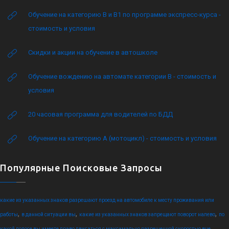
Обучение на категорию B и B1 по программе экспресс-курса -
стоимость и условия
Скидки и акции на обучение в автошколе
Обучение вождению на автомате категории B - стоимость и
условия
20 часовая программа для водителей по БДД
Обучение на категорию А (мотоцикл) - стоимость и условия
Популярные Поисковые Запросы
какие из указанных знаков разрешают проезд на автомобиле к месту проживания или
,
,
,
работы
в данной ситуации вы
какие из указанных знаков запрещают поворот налево
по
какой полосе вы имеете право двигаться с максимально разрешенной скоростью вне