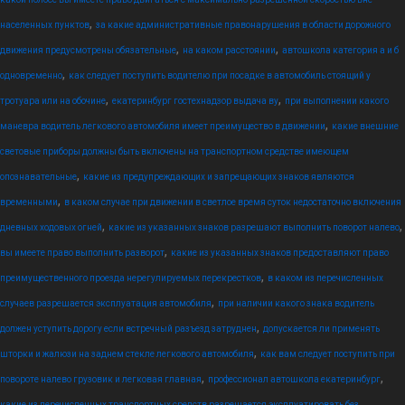
,
населенных пунктов
за какие административные правонарушения в области дорожного
,
,
движения предусмотрены обязательные
на каком расстоянии
автошкола категория а и б
,
одновременно
как следует поступить водителю при посадке в автомобиль стоящий у
,
,
тротуара или на обочине
екатеринбург гостехнадзор выдача ву
при выполнении какого
,
маневра водитель легкового автомобиля имеет преимущество в движении
какие внешние
световые приборы должны быть включены на транспортном средстве имеющем
,
опознавательные
какие из предупреждающих и запрещающих знаков являются
,
временными
в каком случае при движении в светлое время суток недостаточно включения
,
,
дневных ходовых огней
какие из указанных знаков разрешают выполнить поворот налево
,
вы имеете право выполнить разворот
какие из указанных знаков предоставляют право
,
преимущественного проезда нерегулируемых перекрестков
в каком из перечисленных
,
случаев разрешается эксплуатация автомобиля
при наличии какого знака водитель
,
должен уступить дорогу если встречный разъезд затруднен
допускается ли применять
,
шторки и жалюзи на заднем стекле легкового автомобиля
как вам следует поступить при
,
,
повороте налево грузовик и легковая главная
профессионал автошкола екатеринбург
какие из перечисленных транспортных средств разрешается эксплуатировать без