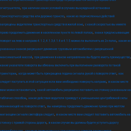
,
огнетушителя
при наличии каких условий в случаях вынужденной остановки
,
транспортного средства или дорожно транспо
какие из перечисленных действий
,
запрещены водителям транспортных средств в жилой зоне
с какой скоростью вы имеете
,
право продолжить движение в населенном пункте по левой полосе
знаки предписывающие
,
поворот на лево и направо 4.1.2, 4.1.3,4.1.4 и 4.1.5 можно ли выполнять из 2х полос
какие из
указанных знаков разрешают движение грузовым автомобилям с разрешенной
,
,
максимальной массой
при движении в каком направлении вы будете иметь преимущество
какие указатели поворота вы обязаны включить при выполнении разворота по такой
,
,
траектории
когда может быть прекращена подача сигнала рукой о повороте ответ
как
,
следует поступить в этой ситуации если вам необходимо повернуть направо
в каком месте
,
вам можно остановиться
какой автомобиль разрешено поставить на стоянку указанным на
,
табличке способом
какие действия водителя приведут к уменьшению центробежной силы
,
возникающей на повороте ответ
вы намерены продолжить движение прямо при желтом
,
мигающем сигнале светофора следует
в каком месте вам следует поставить автомобиль на
,
стоянку с правой стороны дороги
в каком случае вы должны будете уступить дорогу
,
автомобилю дпс
какие из перечисленных транспортных средств разрешается