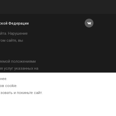
иской Федерации
йта. Нарушение
ом сайте, вы
еляемой положениями
я услуг указанных на
нее.
в cookie.
зовать и покиньте сайт.