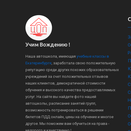
З
Учим Вождению !
О
Р
Наша автошкола, имеющая
учебные классы в
П
Екатеринбурге
, заработала свою положительную
К
репутацию среди других похожих образовательных
К
учреждений за счет положительных отзывов
наших клиентов, демократичной стоимости
С
обучения и высокого качества предоставляемых
С
услуг. На сайте вы найдете фото нашей
Н
автошколы, расписание занятий групп,
П
возможность потренироваться в решении
О
билетов ПДД онлайн, цены на обучение и многое
другое. Мы поможем вам обучиться на права -
О
недорого и качественно !