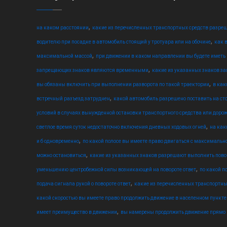
,
на каком расстоянии
какие из перечисленных транспортных средств разреш
,
водителю при посадке в автомобиль стоящий у тротуара или на обочине
как 
,
максимальной массой
при движении в каком направлении вы будете иметь
,
запрещающих знаков являются временными
какие из указанных знаков з
,
вы обязаны включить при выполнении разворота по такой траектории
в как
,
встречный разъезд затруднен
какой автомобиль разрешено поставить на ст
условий в случаях вынужденной остановки транспортного средства или доро
,
светлое время суток недостаточно включения дневных ходовых огней
на как
,
и б одновременно
по какой полосе вы имеете право двигаться с максимальн
,
можно остановиться
какие из указанных знаков разрешают выполнить пово
,
уменьшению центробежной силы возникающей на повороте ответ
по какой п
,
подача сигнала рукой о повороте ответ
какие из перечисленных транспортны
какой скоростью вы имеете право продолжить движение в населенном пункте 
,
имеет преимущество в движении
вы намерены продолжить движение прямо 