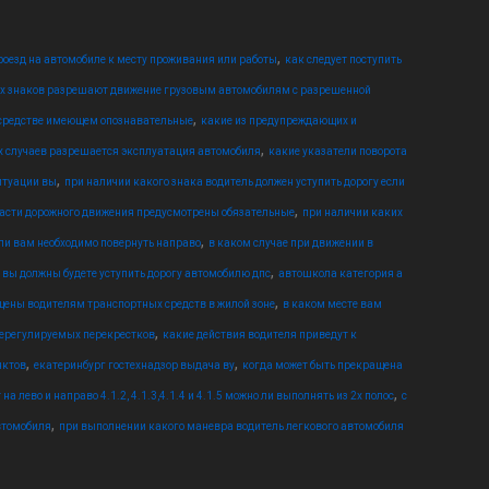
,
оезд на автомобиле к месту проживания или работы
как следует поступить
ых знаков разрешают движение грузовым автомобилям с разрешенной
,
 средстве имеющем опознавательные
какие из предупреждающих и
,
х случаев разрешается эксплуатация автомобиля
какие указатели поворота
,
итуации вы
при наличии какого знака водитель должен уступить дорогу если
,
асти дорожного движения предусмотрены обязательные
при наличии каких
,
если вам необходимо повернуть направо
в каком случае при движении в
,
 вы должны будете уступить дорогу автомобилю дпс
автошкола категория а
,
щены водителям транспортных средств в жилой зоне
в каком месте вам
,
нерегулируемых перекрестков
какие действия водителя приведут к
,
,
нктов
екатеринбург гостехнадзор выдача ву
когда может быть прекращена
,
 лево и направо 4.1.2, 4.1.3,4.1.4 и 4.1.5 можно ли выполнять из 2х полос
с
,
втомобиля
при выполнении какого маневра водитель легкового автомобиля