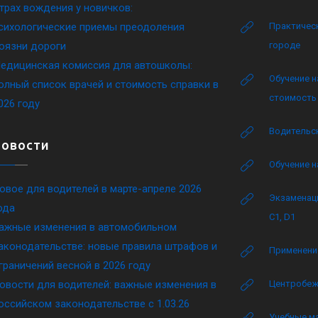
трах вождения у новичков:
сихологические приемы преодоления
Практическ
оязни дороги
городе
едицинская комиссия для автошколы:
Обучение н
олный список врачей и стоимость справки в
стоимость 
026 году
Водительск
Новости
Обучение н
овое для водителей в марте-апреле 2026
Экзаменаци
ода
C1, D1
ажные изменения в автомобильном
аконодательстве: новые правила штрафов и
Применение
граничений весной в 2026 году
овости для водителей: важные изменения в
Центробеж
оссийском законодательстве c 1.03.26
Учебные м