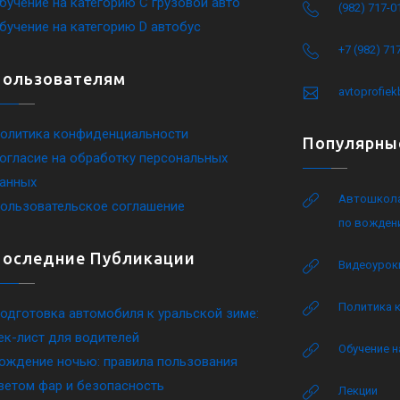
бучение на категорию C грузовой авто
(982) 717-0
бучение на категорию D автобус
+7 (982) 71
Пользователям
avtoprofie
олитика конфиденциальности
Популярны
огласие на обработку персональных
анных
Автошкола
ользовательское соглашение
по вожден
Последние Публикации
Видеоурок
Политика 
одготовка автомобиля к уральской зиме:
ек-лист для водителей
Обучение н
ождение ночью: правила пользования
ветом фар и безопасность
Лекции