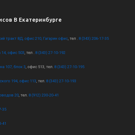
сов В Екатеринбурге
кий тракт 8Д, офис 210, Гагарин офис
, тел .
8 (343) 206-17-35
 14, офис 503
, тел .
8 (343) 27-10-192
на 107, блок 3
, офис 513, тел.
8 (343) 27-10-195
ского 194, офис 113
, тел.
8 (343) 27-10-193
оводов 20
, тел.
8 (912) 230-20-41
7-35
0-41