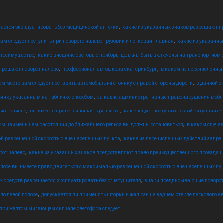
,
ается эксплуатировать без медицинской аптечки
какие из указанных знаков разрешают пр
,
вам следует поступить при повороте налево грузовик и легковая главная
какие из указанн
,
 преимущество
какие внешние световые приборы должны быть включены на транспортном
,
,
апрещают поворот налево
профессионал автошкола екатеринбург
в каком из перечисленны
,
ом месте вам следует поставить автомобиль на стоянку с правой стороны дороги
в данной с
,
оянку указанным на табличке способом
за какие административные правонарушения в обл
,
,
жно транспо
вы имеете право выполнить разворот
как следует поступить в этой ситуации 
,
ом наименьшем расстоянии до ближайшего рельса вы должны остановиться
в каком случае
,
ой разрешенной скоростью вне населенных пункта
какие из перечисленных действий запре
,
рот налево
какие из указанных знаков предоставляют право преимущественного проезда 
олосе вы имеете право двигаться с максимально разрешенной скоростью вне населенных пу
,
х средств разрешается эксплуатировать без огнетушителя
знаки предписывающие поворот на
,
по левой полосе
допускается ли применять шторки и жалюзи на заднем стекле легкового а
при желтом мигающем сигнале светофора следует