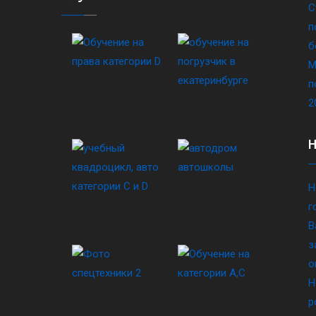
С
п
б
М
п
2
Н
г
В
з
о
Н
р