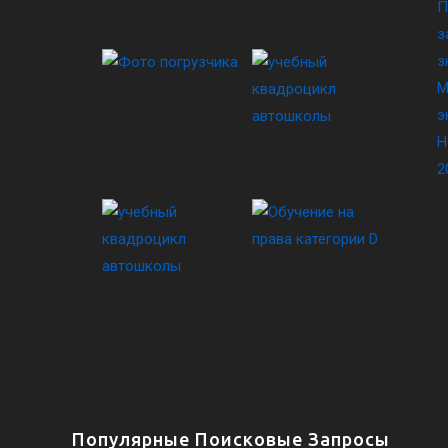
П
з
з
М
э
Н
2
Популярные Поисковые Запросы