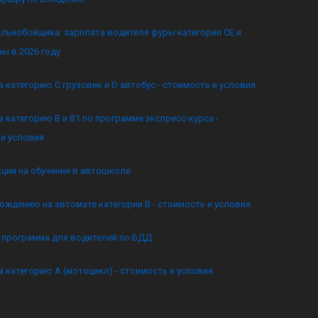
льнобойщика: зарплата водителя фуры категории CE и
ы в 2026 году
а категорию C грузовик и D автобус - стоимость и условия
а категорию B и B1 по программе экспресс-курса -
и условия
кции на обучение в автошколе
ождению на автомате категории B - стоимость и условия
я программа для водителей по БДД
а категорию А (мотоцикл) - стоимость и условия