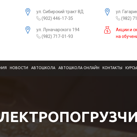
ул. Сибирский тракт 8Д
ул. Гагари
(902) 446-17-35
(982) 7
ул. Луначарского 194
Акции и с
(982) 717-01-93
на обучен
НИЯ
НОВОСТИ
АВТОШКОЛА
АВТОШКОЛА ОНЛАЙН
КОНТАКТЫ
КУРС
ЛЕКТРОПОГРУЗЧ