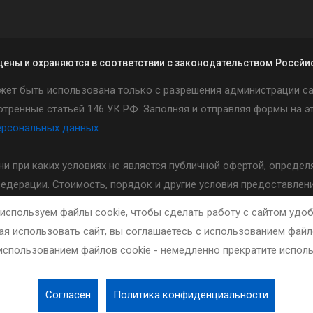
щены и охраняются в соответствии с законодательством Россй
жет быть использована только с разрешения администрации са
тренные статьей 146 УК РФ. Заполняя и отправляя формы на эт
ерсональных данных
и ни при каких условиях не является публичной офертой, опред
Федерации. Стоимость, порядок и другие условия предоставлени
ошколы.
используем файлы cookie, чтобы сделать работу с сайтом удоб
я использовать сайт, вы соглашаетесь с использованием файло
использованием файлов cookie - немедленно прекратите исполь
Согласен
Политика конфиденциальности