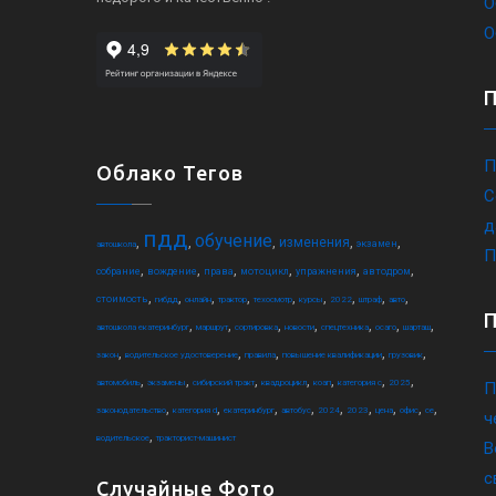
О
О
П
Облако Тегов
С
д
пдд
обучение
,
,
,
,
,
изменения
экзамен
автошкола
П
,
,
,
,
,
,
собрание
вождение
права
мотоцикл
упражнения
автодром
,
,
,
,
,
,
,
,
,
стоимость
гибдд
онлайн
трактор
техосмотр
курсы
2022
штраф
авто
,
,
,
,
,
,
,
автошкола екатеринбург
маршрут
сортировка
новости
спецтехника
осаго
шарташ
,
,
,
,
,
закон
водительское удостоверение
правила
повышение квалификации
грузовик
,
,
,
,
,
,
,
автомобиль
экзамены
сибирский тракт
квадроцикл
коап
категория c
2025
П
,
,
,
,
,
,
,
,
,
законодательство
категория d
екатеринбург
автобус
2024
2023
цена
офис
ce
ч
,
водительское
тракторист-машинист
В
с
Случайные Фото