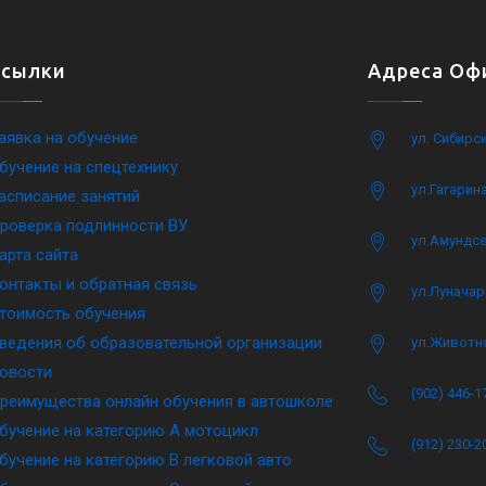
Ссылки
Адреса Офи
аявка на обучение
ул. Сибирс
бучение на спецтехнику
ул.Гагарина
асписание занятий
роверка подлинности ВУ
ул.Амундсе
арта сайта
онтакты и обратная связь
ул.Луначар
тоимость обучения
ведения об образовательной организации
ул.Животн
овости
(902) 446-1
реимущества онлайн обучения в автошколе
бучение на категорию A мотоцикл
(912) 230-2
бучение на категорию B легковой авто