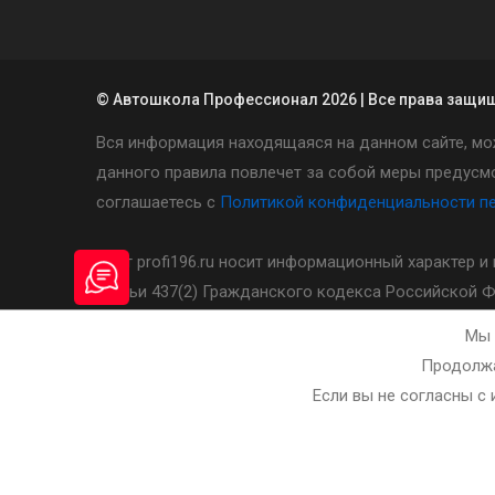
© Автошкола Профессионал 2026 | Все права защи
Вся информация находящаяся на данном сайте, мо
данного правила повлечет за собой меры предусмо
соглашаетесь с
Политикой конфиденциальности п
Сайт profi196.ru носит информационный характер 
статьи 437(2) Гражданского кодекса Российской 
сайте необходимо уточнять у администратора авт
Мы 
Продолжа
Разработка и сопровождение сайта - bleaksoft.ru
Если вы не согласны с 