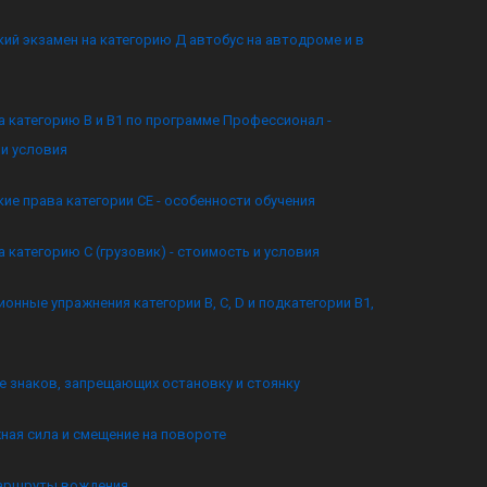
ий экзамен на категорию Д автобус на автодроме и в
а категорию B и B1 по программе Профессионал -
и условия
ие права категории CE - особенности обучения
а категорию C (грузовик) - стоимость и условия
онные упражнения категории B, C, D и подкатегории B1,
 знаков, запрещающих остановку и стоянку
ная сила и смещение на повороте
аршруты вождения