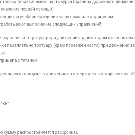
т только теоретическую часть курса (правила дорожного движения
 оказание первой помощи).
 вводится учебное вождение на автомобиле с прицепом.
 отрабатывают выполнение следующих упражнений:
и параллельно тротуару при движении задним ходом с поворотом н
янки параллельно тротуару (краю проезжей части) при движении з
да);
прицепа с тягачом.
 реального городского движения по утвержденным маршрутам ГИ
 "ВЕ"
ю сумму распространяется рассрочка),