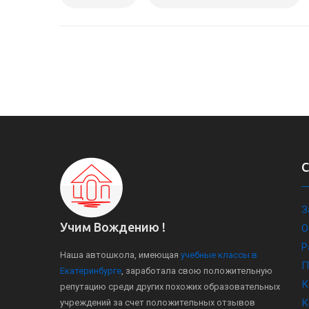
З
Учим Вождению !
О
Р
Наша автошкола, имеющая
учебные классы в
П
Екатеринбурге
, заработала свою положительную
К
репутацию среди других похожих образовательных
К
учреждений за счет положительных отзывов