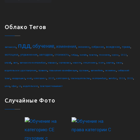
Облако Тегов
пдд
обучение
,
,
,
,
,
,
,
,
изменения
экзамен
собрание
вождение
права
автошкола
,
,
,
,
,
,
,
,
,
,
мотоцикл
упражнения
автодром
стоимость
гибдд
онлайн
трактор
техосмотр
курсы
2022
,
,
,
,
,
,
,
,
,
,
штраф
авто
автошкола екатеринбург
маршрут
сортировка
новости
спецтехника
осаго
шарташ
закон
,
,
,
,
,
,
водительское удостоверение
правила
повышение квалификации
грузовик
автомобиль
экзамены
сибирский
,
,
,
,
,
,
,
,
,
,
,
тракт
квадроцикл
коап
категория c
2025
категория d
законодательство
екатеринбург
автобус
2024
2023
,
,
,
,
цена
офис
ce
водительское
тракторист-машинист
Случайные Фото