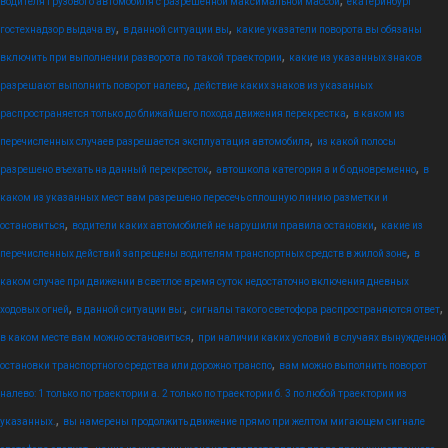
,
водителя грузового автомобиля с разрешенной максимальной массой
екатеринбург
,
,
гостехнадзор выдача ву
в данной ситуации вы
какие указатели поворота вы обязаны
,
включить при выполнении разворота по такой траектории
какие из указанных знаков
,
разрешают выполнить поворот налево
действие каких знаков из указанных
,
распространяется только до ближайшего похода движения перекрестка
в каком из
,
перечисленных случаев разрешается эксплуатация автомобиля
из какой полосы
,
,
разрешено въехать на данный перекресток
автошкола категория а и б одновременно
в
каком из указанных мест вам разрешено пересечь сплошную линию разметки и
,
,
остановиться
водители каких автомобилей не нарушили правила остановки
какие из
,
перечисленных действий запрещены водителям транспортных средств в жилой зоне
в
каком случае при движении в светлое время суток недостаточно включения дневных
,
,
,
ходовых огней
в данной ситуации вы:
сигналы такого светофора распространяются ответ
,
в каком месте вам можно остановиться
при наличии каких условий в случаях вынужденной
,
остановки транспортного средства или дорожно транспо
вам можно выполнить поворот
налево: 1 только по траектории а. 2 только по траектории б. 3 по любой траектории из
,
указанных.
вы намерены продолжить движение прямо при желтом мигающем сигнале