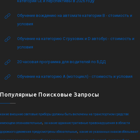
категории CE и перспективы в 2026 году
Обучение вождению на автомате категории B - стоимость и
условия
Обучение на категорию C грузовик и D автобус - стоимость и
условия
20 часовая программа для водителей по БДД
Обучение на категорию А (мотоцикл) - стоимость и условия
Популярные Поисковые Запросы
какие внешние световые приборы должны быть включены на транспортном средстве
,
имеющем опознавательные
за какие административные правонарушения в области
,
дорожного движения предусмотрены обязательные
какие из указанных знаков обязывают