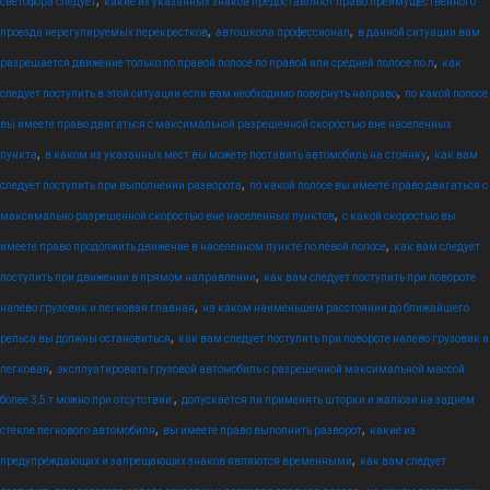
,
светофора следует
какие из указанных знаков предоставляют право преимущественного
,
,
проезда нерегулируемых перекрестков
автошкола профессионал
в данной ситуации вам
,
разрешается движение только по правой полосе по правой или средней полосе по л
как
,
следует поступить в этой ситуации если вам необходимо повернуть направо
по какой полосе
вы имеете право двигаться с максимальной разрешенной скоростью вне населенных
,
,
пункта
в каком из указанных мест вы можете поставить автомобиль на стоянку
как вам
,
следует поступить при выполнении разворота
по какой полосе вы имеете право двигаться с
,
максимально разрешенной скоростью вне населенных пунктов
с какой скоростью вы
,
имеете право продолжить движение в населенном пункте по левой полосе
как вам следует
,
поступить при движении в прямом направлении
как вам следует поступить при повороте
,
налево грузовик и легковая главная
на каком наименьшем расстоянии до ближайшего
,
рельса вы должны остановиться
как вам следует поступить при повороте налево грузовик и
,
легковая
эксплуатировать грузовой автомобиль с разрешенной максимальной массой
,
более 3,5 т можно при отсутствии:
допускается ли применять шторки и жалюзи на заднем
,
,
стекле легкового автомобиля
вы имеете право выполнить разворот
какие из
,
предупреждающих и запрещающих знаков являются временными
как вам следует