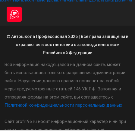
,
поступить при повороте налево грузовик и легковая главная дорога
на каком расстоянии
© Автошкола Профессионал 2026 | Все права защищены и
охраняются в соответствии с законодательством
Россйиской Федерации
Вся информация находящаяся на данном сайте, может
быть использована только с разрешения администрации
сайта. Нарушение данного правила повлечет за собой
меры предусмотренные статьей 146 УК РФ. Заполняя и
отправляя формы на этом сайте, вы соглашаетесь с
Политикой конфиденциальности персональных данных
Сайт profi196.ru носит информационный характер и ни при
каких условиях не является публичной офертой,