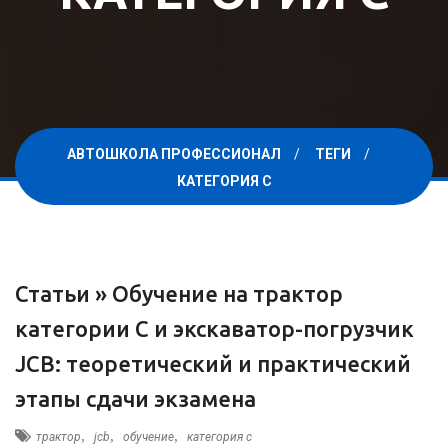
АВТОШКОЛА ПРОФЕССИОНАЛ
ТЕГИ
КАТЕГОРИЯ C
Статьи »
Обучение на трактор
категории C и экскаватор-погрузчик
JCB: теоретический и практический
этапы сдачи экзамена
,
,
,
трактор
jcb
обучение
категория c