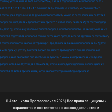
,
стоянку указанным на табличке способом
знаки предписывающие поворот на лево и
,
направо 4.1.2, 4.1.3,4.1.4 и 4.1.5 можно ли выполнять из 2х полос
когда может быть
,
прекращена подача сигнала рукой о повороте ответ
какие из перечисленных действий
,
запрещены водителям транспортных средств в жилой зоне
екатеринбург гостехнадзор
,
,
выдача ву
какие из указанных знаков запрещают поворот налево
какие из указанных
,
знаков предоставляют право преимущественного проезда нерегулируемых перекрестков
,
профессионал автошкола екатеринбург
при движении в каком направлении вы будете
,
иметь преимущество
по какой полосе вы имеете право двигаться с максимальной
,
разрешенной скоростью вне населенных пункта
в каком из перечисленных случаев
,
разрешается эксплуатация автомобиля
какие из предупреждающих и запрещающих
,
знаков являются временными
автошкола категория а и б одновременно
© Автошкола Профессионал 2026 | Все права защищены и
охраняются в соответствии с законодательством