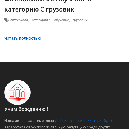
категорию C грузовик
,
,
,
автошкола
категория c
обучение
грузовик
Читать полностью
Учим Вождению !
Наша автошкола, имеющая
учебные классы в Екатеринбурге
,
заработала свою положительную репутацию среди других