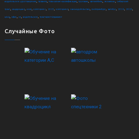
,
,
,
,
,
,
водительское удостоверение
правила
повышение квалификации
грузовик
автомобиль
экзамены
сибирский
,
,
,
,
,
,
,
,
,
,
,
тракт
квадроцикл
коап
категория c
2025
категория d
законодательство
екатеринбург
автобус
2024
2023
,
,
,
,
цена
офис
ce
водительское
тракторист-машинист
Случайные Фото