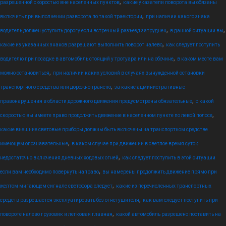
,
разрешенной скоростью вне населенных пунктов
какие указатели поворота вы обязаны
,
включить при выполнении разворота по такой траектории
при наличии какого знака
,
,
водитель должен уступить дорогу если встречный разъезд затруднен
в данной ситуации вы
,
какие из указанных знаков разрешают выполнить поворот налево
как следует поступить
,
водителю при посадке в автомобиль стоящий у тротуара или на обочине
в каком месте вам
,
можно остановиться
при наличии каких условий в случаях вынужденной остановки
,
транспортного средства или дорожно транспо
за какие административные
,
правонарушения в области дорожного движения предусмотрены обязательные
с какой
,
скоростью вы имеете право продолжить движение в населенном пункте по левой полосе
какие внешние световые приборы должны быть включены на транспортном средстве
,
имеющем опознавательные
в каком случае при движении в светлое время суток
,
недостаточно включения дневных ходовых огней
как следует поступить в этой ситуации
,
если вам необходимо повернуть направо
вы намерены продолжить движение прямо при
,
желтом мигающем сигнале светофора следует
какие из перечисленных транспортных
,
средств разрешается эксплуатировать без огнетушителя
как вам следует поступить при
,
повороте налево грузовик и легковая главная
какой автомобиль разрешено поставить на