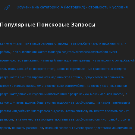
Обучение на категорию А (мотоцикл) - стоимость и условия
Популярные Поисковые Запросы
какие из указанных знаков разрешают проезд на автомобиле к месту проживания или
,
работы
при выполнении какого маневра водитель легкового автомобиля имеет
,
преимущество в движении
какие действия водителя приведут к уменьшению центробежной
,
силы возникающей на повороте ответ
какие из перечисленных транспортных средств
,
разрешается эксплуатировать без медицинской аптечки
допускается ли применять
,
шторки и жалюзи на заднем стекле легкового автомобиля
какие из указанных знаков
,
разрешают движение грузовым автомобилям с разрешенной максимальной массой
в
,
каком случае вы должны будете уступить дорогу автомобилю дпс
на каком наименьшем
,
расстоянии до ближайшего рельса вы должны остановиться
вы имеете право выполнить
,
разворот
в каком месте вам следует поставить автомобиль на стоянку с правой стороны
,
,
дороги
на каком расстоянии
по какой полосе вы имеете право двигаться с максимально