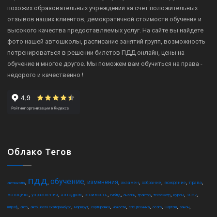
похожих образовательных учреждений за счет положительных
отзывов наших клиентов, демократичной стоимости обучения и
высокого качества предоставляемых услуг. На сайте вы найдете
фото нашей автошколы, расписание занятий групп, возможность
потренироваться в решении билетов ПДД онлайн, цены на
обучение и многое другое. Мы поможем вам обучиться на права -
недорого и качественно !
Облако Тегов
пдд
обучение
,
,
,
,
,
,
,
,
изменения
экзамен
собрание
вождение
права
автошкола
,
,
,
,
,
,
,
,
,
,
мотоцикл
упражнения
автодром
стоимость
гибдд
онлайн
трактор
техосмотр
курсы
2022
,
,
,
,
,
,
,
,
,
,
штраф
авто
автошкола екатеринбург
маршрут
сортировка
новости
спецтехника
осаго
шарташ
закон