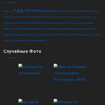
пдд
обучение
,
,
,
,
,
,
,
,
изменения
экзамен
собрание
вождение
права
автошкола
,
,
,
,
,
,
,
,
,
,
мотоцикл
упражнения
автодром
стоимость
гибдд
онлайн
трактор
техосмотр
курсы
2022
,
,
,
,
,
,
,
,
,
,
штраф
авто
автошкола екатеринбург
маршрут
сортировка
новости
спецтехника
осаго
шарташ
закон
,
,
,
,
,
,
водительское удостоверение
правила
повышение квалификации
грузовик
автомобиль
экзамены
сибирский
,
,
,
,
,
,
,
,
,
,
,
тракт
квадроцикл
коап
категория c
2025
категория d
законодательство
екатеринбург
автобус
2024
2023
,
,
,
,
цена
офис
ce
водительское
тракторист-машинист
Случайные Фото