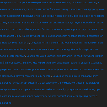
,
,
поступить при повороте налево грузовик и легковая главная
на каком расстоянии
в
,
каком месте вам следует поставить автомобиль на стоянку с правой стороны дороги
какие
действия водителя приведут к уменьшению центробежной силы возникающей на повороте
,
,
ответ
в каком из перечисленных случаев разрешается эксплуатация автомобиля
какие
внешние световые приборы должны быть включены на транспортном средстве имеющем
,
,
опознавательные
какие из указанных знаков запрещают поворот налево
профессионал
,
автошкола екатеринбург
допускается ли применять шторки и жалюзи на заднем стекле
,
легкового автомобиля
на каком наименьшем расстоянии до ближайшего рельса вы
,
должны остановиться
какой автомобиль разрешено поставить на стоянку указанным на
,
,
табличке способом
в каком месте вам можно остановиться
какие из указанных знаков
,
разрешают выполнить поворот налево
какие из указанных знаков разрешают проезд на
,
автомобиле к месту проживания или работы
какие из указанных знаков разрешают
,
движение грузовым автомобилям с разрешенной максимальной массой
как следует
,
поступить водителю при посадке в автомобиль стоящий у тротуара или на обочине
при
выполнении какого маневра водитель легкового автомобиля имеет преимущество в
движении