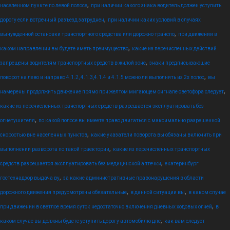
,
населенном пункте по левой полосе
при наличии какого знака водитель должен уступить
,
дорогу если встречный разъезд затруднен
при наличии каких условий в случаях
,
вынужденной остановки транспортного средства или дорожно транспо
при движении в
,
каком направлении вы будете иметь преимущество
какие из перечисленных действий
,
запрещены водителям транспортных средств в жилой зоне
знаки предписывающие
,
поворот на лево и направо 4.1.2, 4.1.3,4.1.4 и 4.1.5 можно ли выполнять из 2х полос
вы
,
намерены продолжить движение прямо при желтом мигающем сигнале светофора следует
какие из перечисленных транспортных средств разрешается эксплуатировать без
,
огнетушителя
по какой полосе вы имеете право двигаться с максимально разрешенной
,
скоростью вне населенных пунктов
какие указатели поворота вы обязаны включить при
,
выполнении разворота по такой траектории
какие из перечисленных транспортных
,
средств разрешается эксплуатировать без медицинской аптечки
екатеринбург
,
гостехнадзор выдача ву
за какие административные правонарушения в области
,
,
дорожного движения предусмотрены обязательные
в данной ситуации вы
в каком случае
,
при движении в светлое время суток недостаточно включения дневных ходовых огней
в
,
каком случае вы должны будете уступить дорогу автомобилю дпс
как вам следует