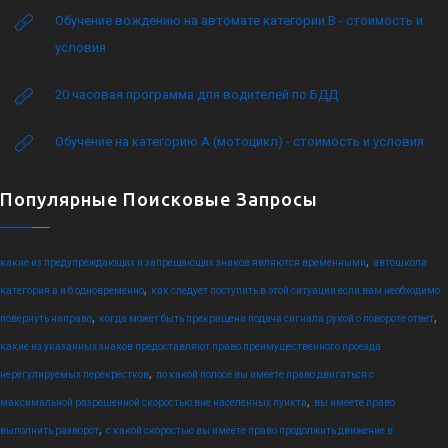
Обучение вождению на автомате категории B - стоимость и
условия
20 часовая программа для водителей по БДД
Обучение на категорию А (мотоцикл) - стоимость и условия
Популярные Поисковые Запросы
,
какие из предупреждающих и запрещающих знаков являются временными
автошкола
,
категория а и б одновременно
как следует поступить в этой ситуации если вам необходимо
,
,
повернуть направо
когда может быть прекращена подача сигнала рукой о повороте ответ
какие из указанных знаков предоставляют право преимущественного проезда
,
нерегулируемых перекрестков
по какой полосе вы имеете право двигаться с
,
максимальной разрешенной скоростью вне населенных пункта
вы имеете право
,
выполнить разворот
с какой скоростью вы имеете право продолжить движение в