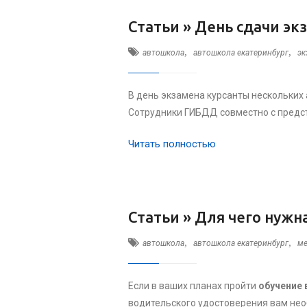
Статьи »
День сдачи эк
,
,
автошкола
автошкола екатеринбург
эк
В день экзамена курсанты нескольких 
Сотрудники ГИБДД совместно с предс
Читать полностью
Статьи »
Для чего нужн
,
,
автошкола
автошкола екатеринбург
ме
Если в ваших планах пройти
обучение 
водительского удостоверения вам нео