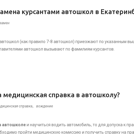
замена курсантами автошкол в Екатерин
замен
автошкол (как правило 7-8 автошкол) приезжают по указанным выше
тавителями автошкол вызывают по фамилиям курсантов.
а медицинская справка в автошколу?
,
дицинская справка
вождение
в автошколе
и научиться водить автомобиль, то для допуска к п
бходимо пройти медицинскую комиссию и получить справку на пр