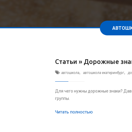
АВТОШК
Статьи »
Дорожные знак
,
,
автошкола
автошкола екатеринбург
до
Для чего нужны дорожные знаки? Дава
группы.
Читать полностью