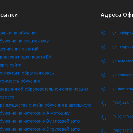
Ссылки
Адреса Офи
аявка на обучение
ул. Сибирс
бучение на спецтехнику
ул.Гагарина
асписание занятий
роверка подлинности ВУ
ул.Амундсе
арта сайта
онтакты и обратная связь
ул.Луначар
тоимость обучения
ведения об образовательной организации
ул.Животн
овости
(902) 446-1
реимущества онлайн обучения в автошколе
бучение на категорию A мотоцикл
(912) 230-2
бучение на категорию B легковой авто
бучение на категорию C грузовой авто
(982) 717-0