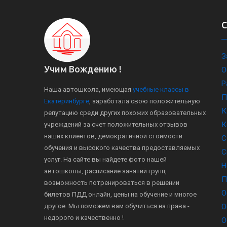
З
Учим Вождению !
О
Р
Наша автошкола, имеющая
учебные классы в
П
Екатеринбурге
, заработала свою положительную
К
репутацию среди других похожих образовательных
К
учреждений за счет положительных отзывов
наших клиентов, демократичной стоимости
С
обучения и высокого качества предоставляемых
С
услуг. На сайте вы найдете фото нашей
Н
автошколы, расписание занятий групп,
П
возможность потренироваться в решении
О
билетов ПДД онлайн, цены на обучение и многое
другое. Мы поможем вам обучиться на права -
О
недорого и качественно !
О