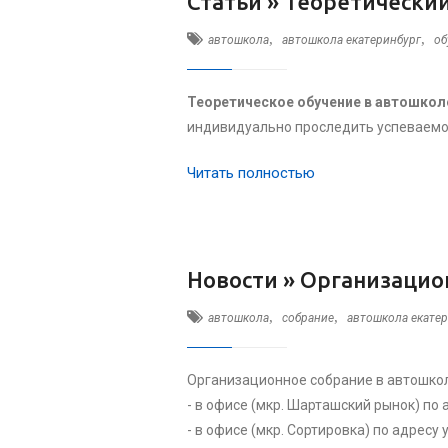
Статьи »
Теоретический
,
,
автошкола
автошкола екатеринбург
об
Теоретическое обучение в автошкол
индивидуально проследить успеваемос
Читать полностью
Новости »
Организацион
,
,
автошкола
собрание
автошкола екате
Организационное собрание в автошкол
- в офисе (мкр. Шарташский рынок) по ад
- в офисе (мкр. Сортировка) по адресу у