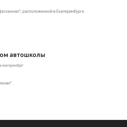
ессионал", расположенной в Екатеринбурге.
ом автошколы
а екатеринбург
онал".