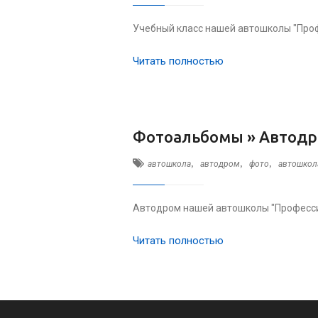
Учебный класс нашей автошколы "Проф
Читать полностью
Фотоальбомы »
Автодр
,
,
,
автошкола
автодром
фото
автошкол
Автодром нашей автошколы "Професси
Читать полностью