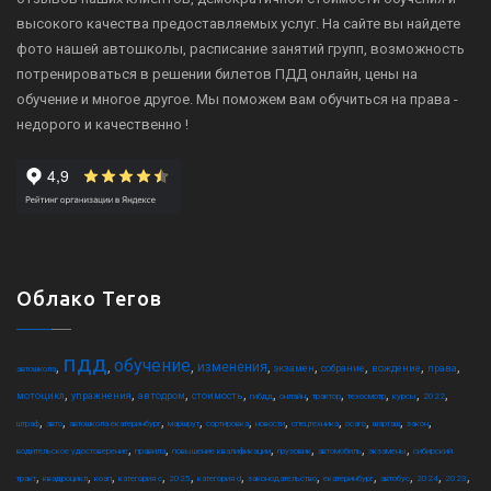
высокого качества предоставляемых услуг. На сайте вы найдете
фото нашей автошколы, расписание занятий групп, возможность
потренироваться в решении билетов ПДД онлайн, цены на
обучение и многое другое. Мы поможем вам обучиться на права -
недорого и качественно !
Облако Тегов
пдд
обучение
,
,
,
,
,
,
,
,
изменения
экзамен
собрание
вождение
права
автошкола
,
,
,
,
,
,
,
,
,
,
мотоцикл
упражнения
автодром
стоимость
гибдд
онлайн
трактор
техосмотр
курсы
2022
,
,
,
,
,
,
,
,
,
,
штраф
авто
автошкола екатеринбург
маршрут
сортировка
новости
спецтехника
осаго
шарташ
закон
,
,
,
,
,
,
водительское удостоверение
правила
повышение квалификации
грузовик
автомобиль
экзамены
сибирский
,
,
,
,
,
,
,
,
,
,
,
тракт
квадроцикл
коап
категория c
2025
категория d
законодательство
екатеринбург
автобус
2024
2023