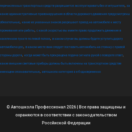
,
перечисленных транспортных средств разрешается эксплуатировать без огнетушителя
за
какие административные правонарушения в области дорожного движения предусмотрены
,
обязательные
какие из указанных знаков разрешают проезд на автомобиле к месту
,
проживания или работы
с какой скоростью вы имеете право продолжить движение в
,
населенном пункте по левой полосе
в каком случае вы должны будете уступить дорогу
,
автомобилю дпс
в каком месте вам следует поставить автомобиль на стоянку с правой
,
,
стороны дороги
когда может быть прекращена подача сигнала рукой о повороте ответ
какие внешние световые приборы должны быть включены на транспортном средстве
,
имеющем опознавательные
автошкола категория а и б одновременно
© Автошкола Профессионал 2026 | Все права защищены и
охраняются в соответствии с законодательством
Россйиской Федерации