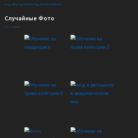
,
,
,
,
цена
офис
ce
водительское
тракторист-машинист
Случайные Фото