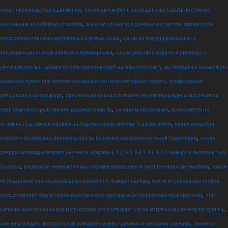
,
имеет преимущество в движении
какой автомобиль разрешено поставить на стоянку
,
указанным на табличке способом
в каком случае при движении в светлое время суток
,
недостаточно включения дневных ходовых огней
какие из предупреждающих и
,
запрещающих знаков являются временными
какие действия водителя приведут к
,
уменьшению центробежной силы возникающей на повороте ответ
вы намерены продолжить
,
движение прямо при желтом мигающем сигнале светофора следует
профессионал
,
автошкола екатеринбург
при наличии каких условий в случаях вынужденной остановки
,
,
транспортного средства или дорожно транспо
на каком расстоянии
допускается ли
,
применять шторки и жалюзи на заднем стекле легкового автомобиля
какие указатели
,
поворота вы обязаны включить при выполнении разворота по такой траектории
знаки
предписывающие поворот на лево и направо 4.1.2, 4.1.3,4.1.4 и 4.1.5 можно ли выполнять из
,
,
2х полос
в каком из перечисленных случаев разрешается эксплуатация автомобиля
какие
,
из указанных знаков разрешают выполнить поворот налево
какие из указанных знаков
,
предоставляют право преимущественного проезда нерегулируемых перекрестков
при
,
наличии какого знака водитель должен уступить дорогу если встречный разъезд затруднен
,
как вам следует поступить при повороте налево грузовик и легковая главная
какие из