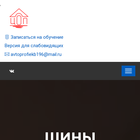
,
Записаться на обучение
Версия для слабовидящих
avtoprofiekb196@mail.ru
ШИНЫ