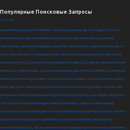
Популярные Поисковые Запросы
,
,
в данной ситуации вы
екатеринбург гостехнадзор выдача ву
как следует поступить
,
водителю при посадке в автомобиль стоящий у тротуара или на обочине
какие из
,
перечисленных действий запрещены водителям транспортных средств в жилой зоне
по
какой полосе вы имеете право двигаться с максимальной разрешенной скоростью вне
,
,
населенных пункта
в каком месте вам можно остановиться
какие из указанных знаков
,
запрещают поворот налево
на каком наименьшем расстоянии до ближайшего рельса вы
,
,
должны остановиться
вы имеете право выполнить разворот
по какой полосе вы имеете
,
право двигаться с максимально разрешенной скоростью вне населенных пунктов
при
,
движении в каком направлении вы будете иметь преимущество
как следует поступить в
,
этой ситуации если вам необходимо повернуть направо
какие из перечисленных
,
транспортных средств разрешается эксплуатировать без медицинской аптечки
какие из
указанных знаков разрешают движение грузовым автомобилям с разрешенной
,
максимальной массой
при выполнении какого маневра водитель легкового автомобиля