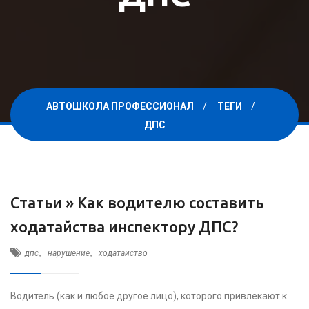
АВТОШКОЛА ПРОФЕССИОНАЛ
ТЕГИ
ДПС
Статьи »
Как водителю составить
ходатайства инспектору ДПС?
,
,
дпс
нарушение
ходатайство
Водитель (как и любое другое лицо), которого привлекают к