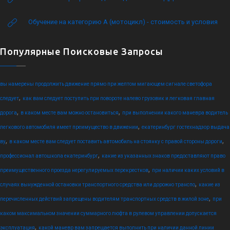
Обучение на категорию А (мотоцикл) - стоимость и условия
Популярные Поисковые Запросы
вы намерены продолжить движение прямо при желтом мигающем сигнале светофора
,
следует
как вам следует поступить при повороте налево грузовик и легковая главная
,
,
дорога
в каком месте вам можно остановиться
при выполнении какого маневра водитель
,
легкового автомобиля имеет преимущество в движении
екатеринбург гостехнадзор выдача
,
,
ву
в каком месте вам следует поставить автомобиль на стоянку с правой стороны дороги
,
профессионал автошкола екатеринбург
какие из указанных знаков предоставляют право
,
преимущественного проезда нерегулируемых перекрестков
при наличии каких условий в
,
случаях вынужденной остановки транспортного средства или дорожно транспо
какие из
,
перечисленных действий запрещены водителям транспортных средств в жилой зоне
при
каком максимальном значении суммарного люфта в рулевом управлении допускается
,
эксплуатация
какой маневр вам запрещается выполнить при наличии данной линии