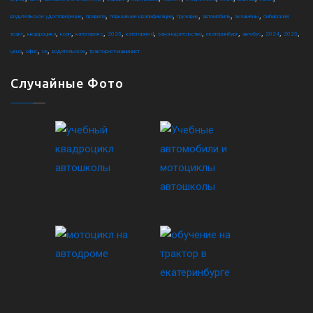
,
,
,
,
,
,
водительское удостоверение
правила
повышение квалификации
грузовик
автомобиль
экзамены
сибирский
,
,
,
,
,
,
,
,
,
,
,
тракт
квадроцикл
коап
категория c
2025
категория d
законодательство
екатеринбург
автобус
2024
2023
,
,
,
,
цена
офис
ce
водительское
тракторист-машинист
Случайные Фото