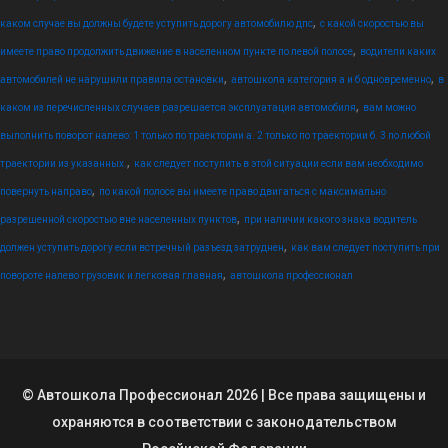
,
каком случае вы должны будете уступить дорогу автомобилю дпс
с какой скоростью вы
,
имеете право продолжить движение в населенном пункте по левой полосе
водители каких
,
,
автомобилей не нарушили правила остановки
автошкола категория а и б одновременно
в
,
каком из перечисленных случаев разрешается эксплуатация автомобиля
вам можно
выполнить поворот налево: 1 только по траектории а. 2 только по траектории б. 3 по любой
,
траектории из указанных.
как следует поступить в этой ситуации если вам необходимо
,
повернуть направо
по какой полосе вы имеете право двигаться с максимально
,
разрешенной скоростью вне населенных пунктов
при наличии какого знака водитель
,
должен уступить дорогу если встречный разъезд затруднен
как вам следует поступить при
,
повороте налево грузовик и легковая главная
автошкола профессионал
© Автошкола Профессионал 2026 | Все права защищены и
охраняются в соответствии с законодательством