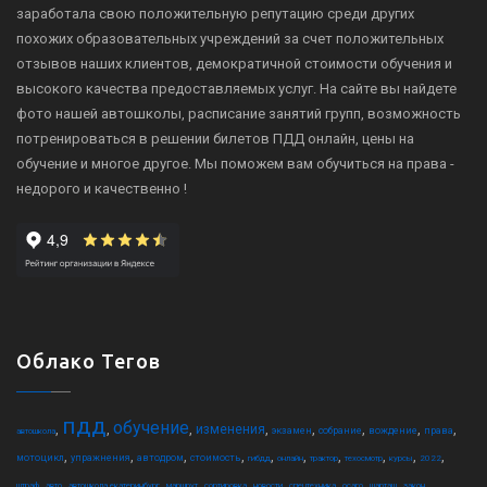
заработала свою положительную репутацию среди других
похожих образовательных учреждений за счет положительных
отзывов наших клиентов, демократичной стоимости обучения и
высокого качества предоставляемых услуг. На сайте вы найдете
фото нашей автошколы, расписание занятий групп, возможность
потренироваться в решении билетов ПДД онлайн, цены на
обучение и многое другое. Мы поможем вам обучиться на права -
недорого и качественно !
Облако Тегов
пдд
обучение
,
,
,
,
,
,
,
,
изменения
экзамен
собрание
вождение
права
автошкола
,
,
,
,
,
,
,
,
,
,
мотоцикл
упражнения
автодром
стоимость
гибдд
онлайн
трактор
техосмотр
курсы
2022
,
,
,
,
,
,
,
,
,
,
штраф
авто
автошкола екатеринбург
маршрут
сортировка
новости
спецтехника
осаго
шарташ
закон