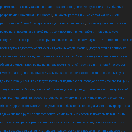
,
разметки
какие из указанных знаков разрешают движение грузовым автомобилям с
,
,
разрешенной максимальной массой
на каком расстоянии
на каком наименьшем
,
расстоянии до ближайшего рельса вы должны остановиться
какие из указанных знаков
,
разрешают проезд на автомобиле к месту проживания или работы
как вам следует
,
поступить при повороте налево грузовик и легковая
в каком случае при движении в светлое
,
время суток недостаточно включения дневных ходовых огней
допускается ли применять
,
шторки и жалюзи на заднем стекле легкового автомобиля
какие указатели поворота вы
,
обязаны включить при выполнении разворота по такой траектории
по какой полосе вы
,
имеете право двигаться с максимальной разрешенной скоростью вне населенных пункта
в
,
данной ситуации вы
как следует поступить водителю при посадке в автомобиль стоящий у
,
тротуара или на обочине
какие действия водителя приведут к уменьшению центробежной
,
силы возникающей на повороте ответ
за какие административные правонарушения в
,
области дорожного движения предусмотрены обязательные
когда может быть прекращена
,
подача сигнала рукой о повороте ответ
какие внешние световые приборы должны быть
,
включены на транспортном средстве имеющем опознавательные
какие из указанных
,
,
знаков разрешают выполнить поворот налево
вы имеете право выполнить разворот
в