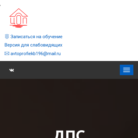
,
Записаться на обучение
Версия для слабовидящих
avtoprofiekb196@mail.ru
ДПС