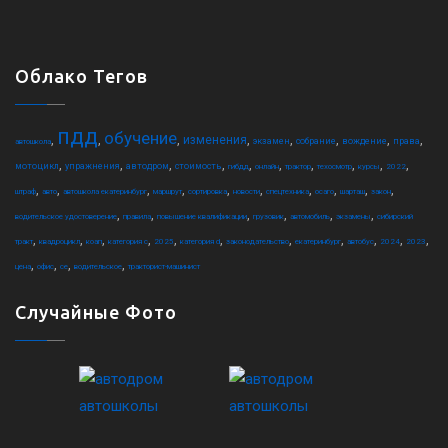
Облако Тегов
пдд
обучение
,
,
,
,
,
,
,
,
изменения
экзамен
собрание
вождение
права
автошкола
,
,
,
,
,
,
,
,
,
,
мотоцикл
упражнения
автодром
стоимость
гибдд
онлайн
трактор
техосмотр
курсы
2022
,
,
,
,
,
,
,
,
,
,
штраф
авто
автошкола екатеринбург
маршрут
сортировка
новости
спецтехника
осаго
шарташ
закон
,
,
,
,
,
,
водительское удостоверение
правила
повышение квалификации
грузовик
автомобиль
экзамены
сибирский
,
,
,
,
,
,
,
,
,
,
,
тракт
квадроцикл
коап
категория c
2025
категория d
законодательство
екатеринбург
автобус
2024
2023
,
,
,
,
цена
офис
ce
водительское
тракторист-машинист
Случайные Фото