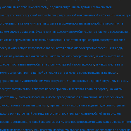
,
,
указанным на табличке способом
в данной ситуации вы должны остановиться
эксплуатировать грузовой автомобиль с разрешенной максимальной не более 3.5 можно при
,
,
отсутствии
в каком из указанных мест вы можете поставить автомобиль на стоянку
в
,
,
каком случае вы должны будете уступить дорогу автомобилю дпс
автошкола профессионал
какие из перечисленных действий запрещены водителям транспортных средств в жилой
,
,
зоне
в каких случаях водителю запрещается движение со скоростью более 50 км ч пдд
,
какие из указанных знаков разрешают выполнить поворот налево
в каком месте вам
,
следует поставить автомобиль на стоянку с правой стороны дороги
в каком месте вам
,
,
,
можно остановиться
в данной ситуации вы
вы имеете право выполнить разворот
,
управляя каким автомобилем можно осуществить опережение в данной ситуации
как вам
,
следует поступить при повороте налево грузовик и легковая главная дорога
на каком
,
расстоянии
по какой полосе вы имеете право двигаться с максимальной разрешенной
,
скоростью вне населенных пункта
при наличии какого знака водитель должен уступить
,
дорогу если встречный разъезд затруднен
водители каких автомобилей не нарушили
,
правила остановки
с какой скоростью вы имеете право продолжить движение в населенном
,
пункте по левой полосе
как необходимо обозначить свое транспортное средство при дорожно