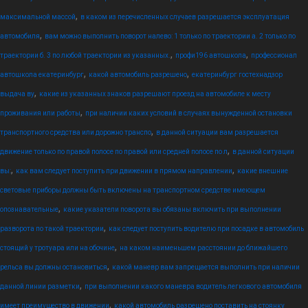
,
максимальной массой
в каком из перечисленных случаев разрешается эксплуатация
,
автомобиля
вам можно выполнить поворот налево: 1 только по траектории а. 2 только по
,
,
траектории б. 3 по любой траектории из указанных.
профи196 автошкола
профессионал
,
,
автошкола екатеринбург
какой автомобиль разрешено
екатеринбург гостехнадзор
,
выдача ву
какие из указанных знаков разрешают проезд на автомобиле к месту
,
проживания или работы
при наличии каких условий в случаях вынужденной остановки
,
транспортного средства или дорожно транспо
в данной ситуации вам разрешается
,
движение только по правой полосе по правой или средней полосе по л
в данной ситуации
,
,
вы:
как вам следует поступить при движении в прямом направлении
какие внешние
световые приборы должны быть включены на транспортном средстве имеющем
,
опознавательные
какие указатели поворота вы обязаны включить при выполнении
,
разворота по такой траектории
как следует поступить водителю при посадке в автомобиль
,
стоящий у тротуара или на обочине
на каком наименьшем расстоянии до ближайшего
,
рельса вы должны остановиться
какой маневр вам запрещается выполнить при наличии
,
данной линии разметки
при выполнении какого маневра водитель легкового автомобиля
,
имеет преимущество в движении
какой автомобиль разрешено поставить на стоянку