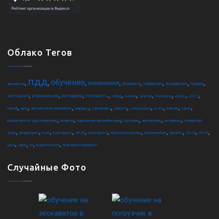
Облако Тегов
пдд
обучение
,
,
,
,
,
,
,
,
изменения
экзамен
собрание
вождение
права
автошкола
,
,
,
,
,
,
,
,
,
,
мотоцикл
упражнения
автодром
стоимость
гибдд
онлайн
трактор
техосмотр
курсы
2022
,
,
,
,
,
,
,
,
,
,
штраф
авто
автошкола екатеринбург
маршрут
сортировка
новости
спецтехника
осаго
шарташ
закон
,
,
,
,
,
,
водительское удостоверение
правила
повышение квалификации
грузовик
автомобиль
экзамены
сибирский
,
,
,
,
,
,
,
,
,
,
,
тракт
квадроцикл
коап
категория c
2025
категория d
законодательство
екатеринбург
автобус
2024
2023
,
,
,
,
цена
офис
ce
водительское
тракторист-машинист
Случайные Фото