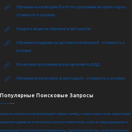
Обучение на категорию B и B1 по программе экспресс-курса -
стоимость и условия
Скидки и акции на обучение в автошколе
Обучение вождению на автомате категории B - стоимость и
условия
20 часовая программа для водителей по БДД
Обучение на категорию А (мотоцикл) - стоимость и условия
Популярные Поисковые Запросы
,
какие из указанных знаков запрещают поворот налево
с какой скоростью вы имеете право
,
продолжить движение в населенном пункте по левой полосе
какие из предупреждающих и
,
,
запрещающих знаков являются временными
в данной ситуации вы
какие из указанных