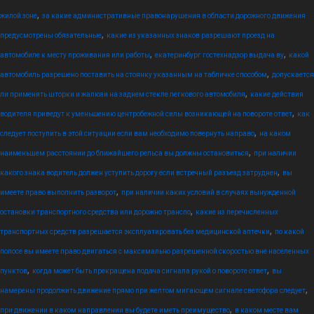
,
жилой зоне
за какие административные правонарушения в области дорожного движения
,
предусмотрены обязательные
какие из указанных знаков разрешают проезд на
,
,
автомобиле к месту проживания или работы
екатеринбург гостехнадзор выдача ву
какой
,
автомобиль разрешено поставить на стоянку указанным на табличке способом
допускается
,
ли применять шторки и жалюзи на заднем стекле легкового автомобиля
какие действия
,
водителя приведут к уменьшению центробежной силы возникающей на повороте ответ
как
,
следует поступить в этой ситуации если вам необходимо повернуть направо
на каком
,
наименьшем расстоянии до ближайшего рельса вы должны остановиться
при наличии
,
какого знака водитель должен уступить дорогу если встречный разъезд затруднен
вы
,
имеете право выполнить разворот
при наличии каких условий в случаях вынужденной
,
остановки транспортного средства или дорожно транспо
какие из перечисленных
,
транспортных средств разрешается эксплуатировать без медицинской аптечки
по какой
полосе вы имеете право двигаться с максимально разрешенной скоростью вне населенных
,
,
пунктов
когда может быть прекращена подача сигнала рукой о повороте ответ
вы
,
намерены продолжить движение прямо при желтом мигающем сигнале светофора следует
,
при движении в каком направлении вы будете иметь преимущество
в каком месте вам