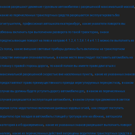
,
знаков разрешают движение грузовым автомобилям с разрешенной максимальной массой
какие из перечисленных транспортных средств разрешается эксплуатировать без
,
,
огнетушителя
профессионал автошкола екатеринбург
какие указатели поворота вы
,
обязаны включить при выполнении разворота по такой траектории
знаки
предписывающие поворот на лево и направо 4.1.2, 4.1.3,4.1.4 и 4.1.5 можно ли выполнять из
,
2х полос
какие внешние световые приборы должны быть включены на транспортном
,
средстве имеющем опознавательные
в каком месте вам следует поставить автомобиль на
,
стоянку с правой стороны дороги
по какой полосе вы имеете право двигаться с
,
максимальной разрешенной скоростью вне населенных пункта
какие из указанных знаков
,
предоставляют право преимущественного проезда нерегулируемых перекрестков
в каком
,
случае вы должны будете уступить дорогу автомобилю дпс
в каком из перечисленных
,
случаев разрешается эксплуатация автомобиля
в каком случае при движении в светлое
,
время суток недостаточно включения дневных ходовых огней
как следует поступить
,
водителю при посадке в автомобиль стоящий у тротуара или на обочине
автошкола
,
категория а и б одновременно
какие из указанных знаков разрешают выполнить поворот
,
налево
какие из перечисленных действий запрещены водителям транспортных средств в