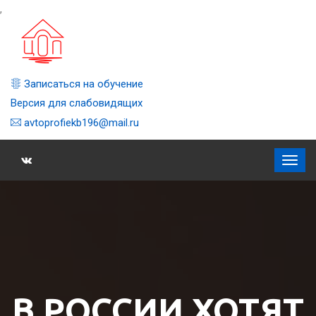
,
Записаться на обучение
Версия для слабовидящих
avtoprofiekb196@mail.ru
В РОССИИ ХОТЯТ