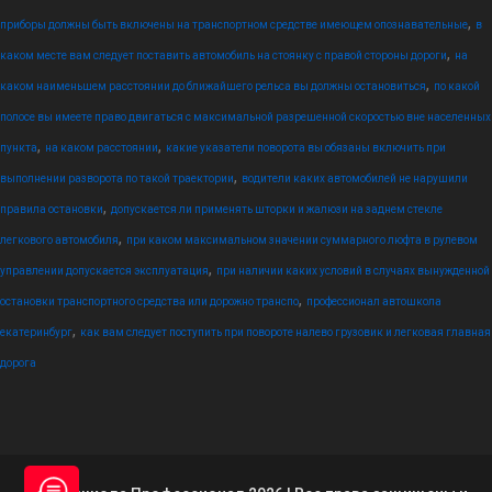
,
приборы должны быть включены на транспортном средстве имеющем опознавательные
в
,
каком месте вам следует поставить автомобиль на стоянку с правой стороны дороги
на
,
каком наименьшем расстоянии до ближайшего рельса вы должны остановиться
по какой
полосе вы имеете право двигаться с максимальной разрешенной скоростью вне населенных
,
,
пункта
на каком расстоянии
какие указатели поворота вы обязаны включить при
,
выполнении разворота по такой траектории
водители каких автомобилей не нарушили
,
правила остановки
допускается ли применять шторки и жалюзи на заднем стекле
,
легкового автомобиля
при каком максимальном значении суммарного люфта в рулевом
,
управлении допускается эксплуатация
при наличии каких условий в случаях вынужденной
,
остановки транспортного средства или дорожно транспо
профессионал автошкола
,
екатеринбург
как вам следует поступить при повороте налево грузовик и легковая главная
дорога