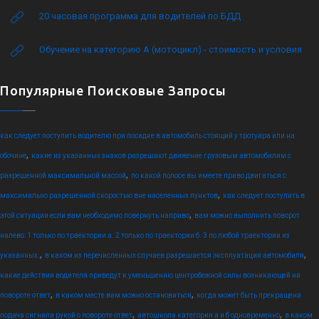
20 часовая программа для водителей по БДД
Обучение на категорию А (мотоцикл) - стоимость и условия
Популярные Поисковые Запросы
как следует поступить водителю при посадке в автомобиль стоящий у тротуара или на
,
обочине
какие из указанных знаков разрешают движение грузовым автомобилям с
,
разрешенной максимальной массой
по какой полосе вы имеете право двигаться с
,
максимально разрешенной скоростью вне населенных пунктов
как следует поступить в
,
этой ситуации если вам необходимо повернуть направо
вам можно выполнить поворот
налево: 1 только по траектории а. 2 только по траектории б. 3 по любой траектории из
,
,
указанных.
в каком из перечисленных случаев разрешается эксплуатация автомобиля
какие действия водителя приведут к уменьшению центробежной силы возникающей на
,
,
повороте ответ
в каком месте вам можно остановиться
когда может быть прекращена
,
,
подача сигнала рукой о повороте ответ
автошкола категория а и б одновременно
в каком