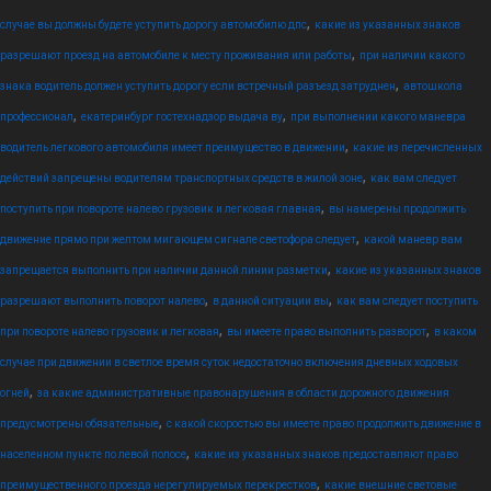
,
случае вы должны будете уступить дорогу автомобилю дпс
какие из указанных знаков
,
разрешают проезд на автомобиле к месту проживания или работы
при наличии какого
,
знака водитель должен уступить дорогу если встречный разъезд затруднен
автошкола
,
,
профессионал
екатеринбург гостехнадзор выдача ву
при выполнении какого маневра
,
водитель легкового автомобиля имеет преимущество в движении
какие из перечисленных
,
действий запрещены водителям транспортных средств в жилой зоне
как вам следует
,
поступить при повороте налево грузовик и легковая главная
вы намерены продолжить
,
движение прямо при желтом мигающем сигнале светофора следует
какой маневр вам
,
запрещается выполнить при наличии данной линии разметки
какие из указанных знаков
,
,
разрешают выполнить поворот налево
в данной ситуации вы
как вам следует поступить
,
,
при повороте налево грузовик и легковая
вы имеете право выполнить разворот
в каком
случае при движении в светлое время суток недостаточно включения дневных ходовых
,
огней
за какие административные правонарушения в области дорожного движения
,
предусмотрены обязательные
с какой скоростью вы имеете право продолжить движение в
,
населенном пункте по левой полосе
какие из указанных знаков предоставляют право
,
преимущественного проезда нерегулируемых перекрестков
какие внешние световые