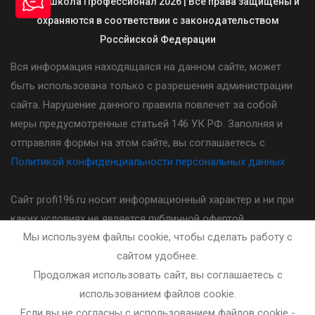
© Автошкола Профессионал 2026 | Все права защищены и
охраняются в соответствии с законодательством
Россйиской Федерации
Вся информация находящаяся на данном сайте, может
быть использована только с разрешения администрации
сайта. Нарушение данного правила повлечет за собой
меры предусмотренные статьей 146 УК РФ. Заполняя и
отправляя формы на этом сайте, вы соглашаетесь с
Политикой конфиденциальности персональных данных
Сайт profi196.ru носит информационный характер и ни при
каких условиях не является публичной офертой,
Мы используем файлы cookie, чтобы сделать работу с
определяемой положениями статьи 437(2) Гражданского
сайтом удобнее.
кодекса Российской Федерации. Стоимость, порядок и
Продолжая использовать сайт, вы соглашаетесь с
другие условия предоставления услуг указанных на сайте
использованием файлов cookie.
необходимо уточнять у администратора автошколы.
Если вы не согласны с использованием файлов cookie -