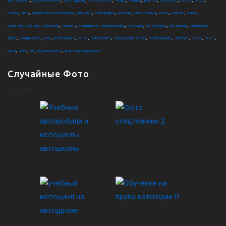
мотоцикл
упражнения
автодром
стоимость
гибдд
онлайн
трактор
техосмотр
курсы
2022
,
,
,
,
,
,
,
,
,
,
штраф
авто
автошкола екатеринбург
маршрут
сортировка
новости
спецтехника
осаго
шарташ
закон
,
,
,
,
,
,
водительское удостоверение
правила
повышение квалификации
грузовик
автомобиль
экзамены
сибирский
,
,
,
,
,
,
,
,
,
,
,
тракт
квадроцикл
коап
категория c
2025
категория d
законодательство
екатеринбург
автобус
2024
2023
,
,
,
,
цена
офис
ce
водительское
тракторист-машинист
Случайные Фото