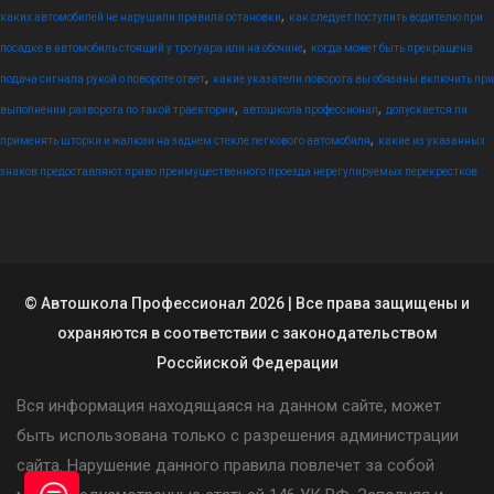
,
каких автомобилей не нарушили правила остановки
как следует поступить водителю при
,
посадке в автомобиль стоящий у тротуара или на обочине
когда может быть прекращена
,
подача сигнала рукой о повороте ответ
какие указатели поворота вы обязаны включить при
,
,
выполнении разворота по такой траектории
автошкола профессионал
допускается ли
,
применять шторки и жалюзи на заднем стекле легкового автомобиля
какие из указанных
знаков предоставляют право преимущественного проезда нерегулируемых перекрестков
© Автошкола Профессионал 2026 | Все права защищены и
охраняются в соответствии с законодательством
Россйиской Федерации
Вся информация находящаяся на данном сайте, может
быть использована только с разрешения администрации
сайта. Нарушение данного правила повлечет за собой