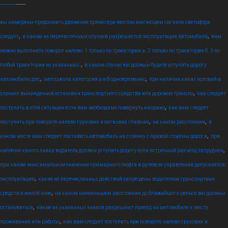
вы намерены продолжить движение прямо при желтом мигающем сигнале светофора
,
,
следует
в каком из перечисленных случаев разрешается эксплуатация автомобиля
вам
можно выполнить поворот налево: 1 только по траектории а. 2 только по траектории б. 3 по
,
любой траектории из указанных.
в каком случае вы должны будете уступить дорогу
,
,
автомобилю дпс
автошкола категория а и б одновременно
при наличии каких условий в
,
случаях вынужденной остановки транспортного средства или дорожно транспо
как следует
,
поступить в этой ситуации если вам необходимо повернуть направо
как вам следует
,
,
поступить при повороте налево грузовик и легковая главная
на каком расстоянии
в
,
каком месте вам следует поставить автомобиль на стоянку с правой стороны дороги
при
,
наличии какого знака водитель должен уступить дорогу если встречный разъезд затруднен
при каком максимальном значении суммарного люфта в рулевом управлении допускается
,
эксплуатация
какие из перечисленных действий запрещены водителям транспортных
,
средств в жилой зоне
на каком наименьшем расстоянии до ближайшего рельса вы должны
,
остановиться
какие из указанных знаков разрешают проезд на автомобиле к месту
,
проживания или работы
как вам следует поступить при повороте налево грузовик и