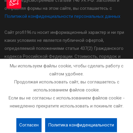
меры предусмотренные статьей 146 УК РФ. Заполняя и
отправляя формы на этом сайте, вы соглашаетесь с
Политикой конфиденциальности персональных данных
Сайт profi196.ru носит информационный характер и ни при
каких условиях не является публичной офертой,
определяемой положениями статьи 437(2) Гражданского
кодекса Российской Федерации. Стоимость, порядок и
другие условия предоставления услуг указанных на сайте
Мы используем файлы cookie, чтобы сделать работу с
необходимо уточнять у администратора автошколы.
сайтом удобнее.
Продолжая использовать сайт, вы соглашаетесь с
Разработка и сопровождение сайта - bleaksoft.ru
использованием файлов cookie.
Если вы не согласны с использованием файлов cookie -
немедленно прекратите использовать и покиньте сайт.
Согласен
Политика конфиденциальности