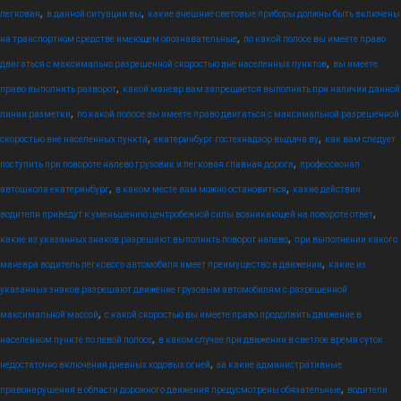
,
,
легковая
в данной ситуации вы
какие внешние световые приборы должны быть включены
,
на транспортном средстве имеющем опознавательные
по какой полосе вы имеете право
,
двигаться с максимально разрешенной скоростью вне населенных пунктов
вы имеете
,
право выполнить разворот
какой маневр вам запрещается выполнить при наличии данной
,
линии разметки
по какой полосе вы имеете право двигаться с максимальной разрешенной
,
,
скоростью вне населенных пункта
екатеринбург гостехнадзор выдача ву
как вам следует
,
поступить при повороте налево грузовик и легковая главная дорога
профессионал
,
,
автошкола екатеринбург
в каком месте вам можно остановиться
какие действия
,
водителя приведут к уменьшению центробежной силы возникающей на повороте ответ
,
какие из указанных знаков разрешают выполнить поворот налево
при выполнении какого
,
маневра водитель легкового автомобиля имеет преимущество в движении
какие из
указанных знаков разрешают движение грузовым автомобилям с разрешенной
,
максимальной массой
с какой скоростью вы имеете право продолжить движение в
,
населенном пункте по левой полосе
в каком случае при движении в светлое время суток
,
недостаточно включения дневных ходовых огней
за какие административные
,
правонарушения в области дорожного движения предусмотрены обязательные
водители