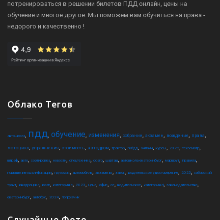
потренироваться в решении билетов ПДД онлайн, цены на
обучение и многое другое. Мы поможем вам обучиться на права -
недорого и качественно !
Облако Тегов
пдд
обучение
,
,
,
,
,
,
,
,
изменения
собрание
экзамен
вождение
права
автошкола
,
,
,
,
,
,
,
,
,
,
мотоцикл
упражнения
стоимость
автодром
трактор
гибдд
онлайн
курсы
2022
техосмотр
,
,
,
,
,
,
,
,
,
,
штраф
авто
сортировка
новости
спецтехника
осаго
шарташ
автошкола екатеринбург
маршрут
правила
,
,
,
,
,
,
,
повышение квалификации
грузовик
автомобиль
экзамены
закон
водительское удостоверение
2025
сибирский
,
,
,
,
,
,
,
,
,
,
,
тракт
квадроцикл
коап
категория c
2023
цена
офис
ce
водительское
категория d
законодательство
,
,
,
екатеринбург
автобус
2024
погрузчик
Случайные Фото