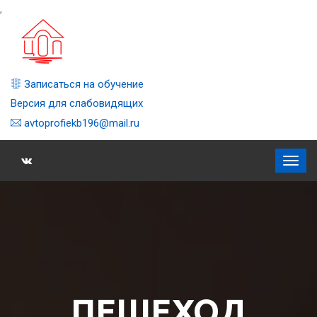
,
Записаться на обучение
Версия для слабовидящих
avtoprofiekb196@mail.ru
ПЕШЕХОД