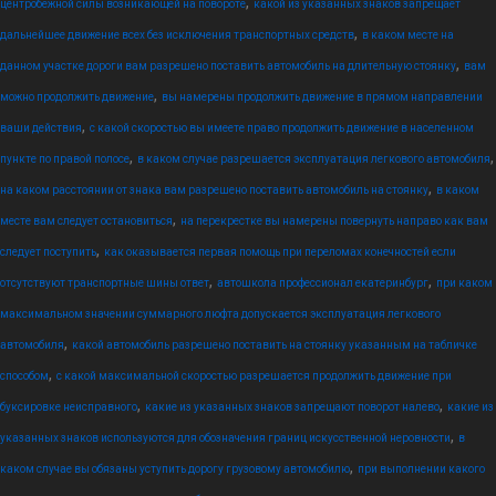
,
центробежной силы возникающей на повороте
какой из указанных знаков запрещает
,
дальнейшее движение всех без исключения транспортных средств
в каком месте на
,
данном участке дороги вам разрешено поставить автомобиль на длительную стоянку
вам
,
можно продолжить движение
вы намерены продолжить движение в прямом направлении
,
ваши действия
с какой скоростью вы имеете право продолжить движение в населенном
,
,
пункте по правой полосе
в каком случае разрешается эксплуатация легкового автомобиля
,
на каком расстоянии от знака вам разрешено поставить автомобиль на стоянку
в каком
,
месте вам следует остановиться
на перекрестке вы намерены повернуть направо как вам
,
следует поступить
как оказывается первая помощь при переломах конечностей если
,
,
отсутствуют транспортные шины ответ
автошкола профессионал екатеринбург
при каком
максимальном значении суммарного люфта допускается эксплуатация легкового
,
автомобиля
какой автомобиль разрешено поставить на стоянку указанным на табличке
,
способом
с какой максимальной скоростью разрешается продолжить движение при
,
,
буксировке неисправного
какие из указанных знаков запрещают поворот налево
какие из
,
указанных знаков используются для обозначения границ искусственной неровности
в
,
каком случае вы обязаны уступить дорогу грузовому автомобилю
при выполнении какого