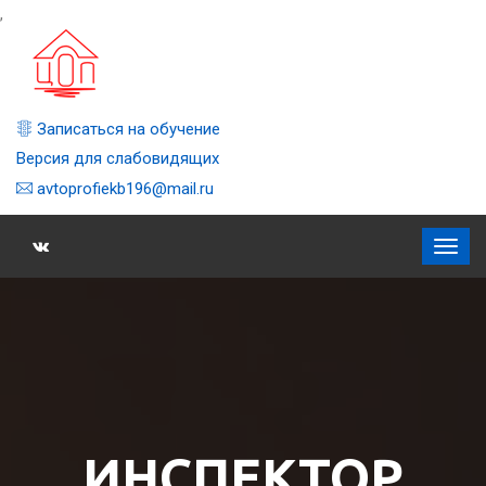
,
Записаться на обучение
Версия для слабовидящих
avtoprofiekb196@mail.ru
ИНСПЕКТОР