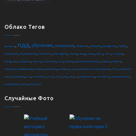
Облако Тегов
пдд
обучение
,
,
,
,
,
,
,
,
изменения
собрание
экзамен
вождение
права
автошкола
,
,
,
,
,
,
,
,
,
,
мотоцикл
упражнения
стоимость
автодром
трактор
гибдд
онлайн
курсы
2022
техосмотр
,
,
,
,
,
,
,
,
,
,
штраф
авто
сортировка
новости
спецтехника
осаго
шарташ
автошкола екатеринбург
маршрут
правила
,
,
,
,
,
,
,
повышение квалификации
грузовик
автомобиль
экзамены
закон
водительское удостоверение
2025
сибирский
,
,
,
,
,
,
,
,
,
,
,
,
тракт
квадроцикл
коап
категория c
2024
2023
цена
офис
ce
водительское
категория d
законодательство
,
,
екатеринбург
автобус
погрузчик
Случайные Фото