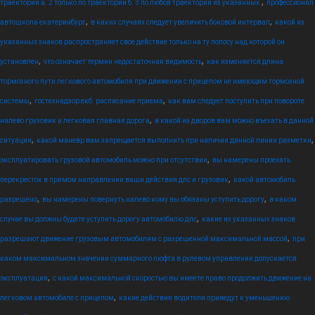
,
траектории а. 2 только по траектории б. 3 по любой траектории из указанных.
профессионал
,
,
автошкола екатеринбург
в каких случаях следует увеличить боковой интервал
какой из
указанных знаков распространяет свое действие только на ту полосу над которой он
,
,
установлен
что означает термин недостаточная видимость
как изменяется длина
тормозного пути легкового автомобиля при движении с прицепом не имеющим тормозной
,
,
системы
гостехнадзор екб. расписание приема
как вам следует поступить при повороте
,
налево грузовик и легковая главная дорога
в какой из дворов вам можно въехать в данной
,
,
ситуации
какой маневр вам запрещается выполнить при наличии данной линии разметки
,
эксплуатировать грузовой автомобиль можно при отсутствии
вы намерены проехать
,
перекресток в прямом направлении ваши действия дпс и грузовик
какой автомобиль
,
,
разрешено
вы намерены повернуть налево кому вы обязаны уступить дорогу
в каком
,
случае вы должны будете уступить дорогу автомобилю дпс
какие из указанных знаков
,
разрешают движение грузовым автомобилям с разрешенной максимальной массой
при
каком максимальном значении суммарного люфта в рулевом управлении допускается
,
эксплуатация
с какой максимальной скоростью вы имеете право продолжить движение на
,
легковом автомобиле с прицепом
какие действия водителя приведут к уменьшению