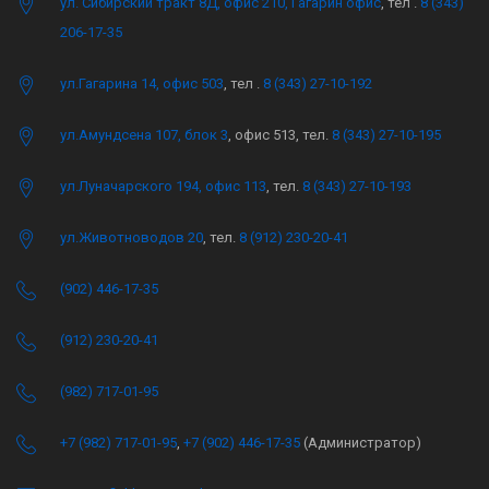
ул. Сибирский тракт 8Д, офис 210, Гагарин офис
, тел .
8 (343)
206-17-35
ул.Гагарина 14, офис 503
, тел .
8 (343) 27-10-192
ул.Амундсена 107, блок 3
, офис 513, тел.
8 (343) 27-10-195
ул.Луначарского 194, офис 113
, тел.
8 (343) 27-10-193
ул.Животноводов 20
, тел.
8 (912) 230-20-41
(902) 446-17-35
(912) 230-20-41
(982) 717-01-95
+7 (982) 717-01-95
,
+7 (902) 446-17-35
(Администратор)