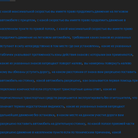
с какой максимальной скоростью вы имеете право продолжить движение на легковом
,
автомобиле с прицепом
с какой скоростью вы имеете право продолжить движение в
,
населенном пункте по правой полосе
с какой максимальной скоростью вы имеете право
,
продолжить движение на легковом автомобиле
требования каких знаков из указанных
,
вступают в силу непосредственно в том месте где они установлены
какие из указанных
,
табличек указывают протяженность зоны действия знаков с которыми они применяются
,
какие из указанных знаков запрещают поворот налево
вы намерены повернуть налево
,
кому вы обязаны уступить дорогу
на каком расстоянии от знака вам разрешено поставить
,
,
автомобиль на стоянку
какой автомобиль разрешено
как оказывается первая помощь при
,
переломах конечностей если отсутствуют транспортные шины ответ
какие из
,
перечисленных транспортных средств разрешается эксплуатировать без огнетушителя
что
,
означает термин недостаточная видимость
какие из указанных знаков запрещают
,
дальнейшее движение без остановки
в каком месте на данном участке дороги вам
,
разрешено поставить автомобиль на длительную стоянку
по какой полосе проезжей части
,
разрешено движение в населенном пункте если по техническим причинам
какой