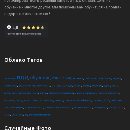
потренироваться в решении билетов ПДД онлайн, цены на
обучение и многое другое. Мы поможем вам обучиться на права -
недорого и качественно !
Облако Тегов
пдд
обучение
,
,
,
,
,
,
,
,
изменения
экзамен
собрание
вождение
права
автошкола
,
,
,
,
,
,
,
,
,
,
мотоцикл
упражнения
стоимость
автодром
гибдд
онлайн
трактор
техосмотр
курсы
2022
,
,
,
,
,
,
,
,
,
,
штраф
авто
спецтехника
осаго
шарташ
автошкола екатеринбург
маршрут
сортировка
новости
автомобиль
,
,
,
,
,
,
,
экзамены
закон
водительское удостоверение
правила
повышение квалификации
грузовик
2025
сибирский
,
,
,
,
,
,
,
,
,
,
тракт
квадроцикл
коап
категория c
водительское
категория d
законодательство
екатеринбург
автобус
2024
,
,
,
,
2023
цена
офис
ce
тракторист-машинист
Случайные Фото