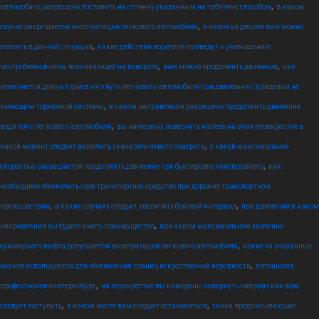
,
автомобиль разрешено поставить на стоянку указанным на табличке способом
в каком
,
случае разрешается эксплуатация легкового автомобиля
в какой из дворов вам можно
,
въехать в данной ситуации
какие действия водителя приведут к уменьшению
,
,
центробежной силы возникающей на повороте
вам можно продолжить движение
как
изменяется длина тормозного пути легкового автомобиля при движении с прицепом не
,
имеющим тормозной системы
в каком направлении разрешено продолжить движение
,
водителю легкового автомобиля
вы намерены повернуть налево на этом перекрестке в
,
какой момент следует включить указатели левого поворота
с какой максимальной
,
скоростью разрешается продолжить движение при буксировке неисправного
как
необходимо обозначить свое транспортное средство при дорожно транспортном
,
,
происшествии
в каких случаях следует увеличить боковой интервал
при движении в каком
,
направлении вы будете иметь преимущество
при каком максимальном значении
,
суммарного люфта допускается эксплуатация легкового автомобиля
какие из указанных
,
знаков используются для обозначения границ искусственной неровности
автошкола
,
профессионал екатеринбург
на перекрестке вы намерены повернуть направо как вам
,
,
следует поступить
в каком месте вам следует остановиться
знаки предписывающие