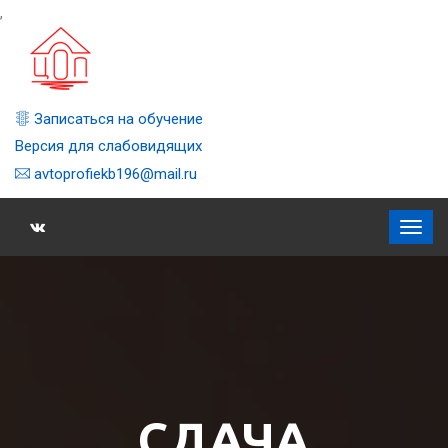
,
Записаться на обучение
Версия для слабовидящих
avtoprofiekb196@mail.ru
СДАЧА