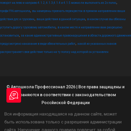
,
поворот на лево и направо 4.1.2, 4.1.3,4.1.4 и 4.1.5 можно ли выполнять из 2х полос
,
профи196 автошкола
вы намерены проехать перекресток в прямом направлении ваши
,
,
действия дпс и грузовик
ваши действия в данной ситуации
в каком случае вы обязаны
,
уступить дорогу грузовому автомобилю
в каком месте и направлении вам разрешено
,
остановиться
за какие административные правонарушения в области дорожного движения
,
предусмотрено наказание в виде обязательных работ
какой из указанных знаков
распространяет свое действие только на ту полосу над которой он установлен
© Автошкола Профессионал 2026 | Все права защищены и
охраняются в соответствии с законодательством
Россйиской Федерации
Вся информация находящаяся на данном сайте, может
быть использована только с разрешения администрации
сайта. Нарушение данного правила повлечет за собой