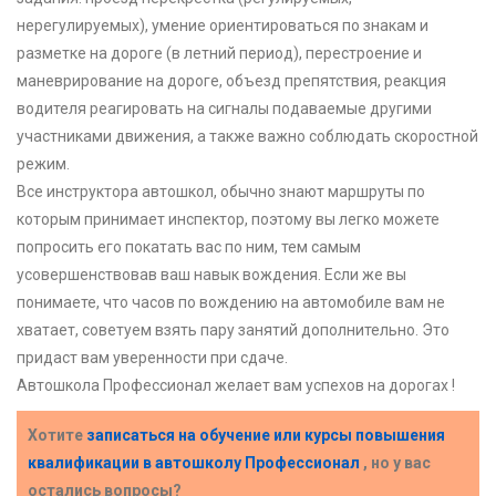
нерегулируемых), умение ориентироваться по знакам и
разметке на дороге (в летний период), перестроение и
маневрирование на дороге, объезд препятствия, реакция
водителя реагировать на сигналы подаваемые другими
участниками движения, а также важно соблюдать скоростной
режим.
Все инструктора автошкол, обычно знают маршруты по
которым принимает инспектор, поэтому вы легко можете
попросить его покатать вас по ним, тем самым
усовершенствовав ваш навык вождения. Если же вы
понимаете, что часов по вождению на автомобиле вам не
хватает, советуем взять пару занятий дополнительно. Это
придаст вам уверенности при сдаче.
Автошкола Профессионал желает вам успехов на дорогах !
Хотите
записаться на обучение или курсы повышения
квалификации в
автошколу Профессионал
, но у вас
остались вопросы?