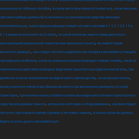
,
,
указанным на табличке способом
в каком месте вам можно остановиться
какие внешние
световые приборы должны быть включены на транспортном средстве имеющем
,
опознавательные
знаки предписывающие поворот на лево и направо 4.1.2, 4.1.3,4.1.4 и
,
4.1.5 можно ли выполнять из 2х полос
по какой полосе вы имеете право двигаться с
,
максимальной разрешенной скоростью вне населенных пункта
вы имеете право
,
выполнить разворот
как следует поступить водителю при посадке в автомобиль стоящий у
,
,
тротуара или на обочине
какие из указанных знаков запрещают поворот налево
какие из
,
перечисленных действий запрещены водителям транспортных средств в жилой зоне
при
,
,
движении в каком направлении вы будете иметь преимущество
на каком расстоянии
какие указатели поворота вы обязаны включить при выполнении разворота по такой
,
траектории
при наличии каких условий в случаях вынужденной остановки транспортного
,
,
средства или дорожно транспо
автошкола категория а и б одновременно
как вам следует
,
поступить при повороте налево грузовик и легковая главная
в каком случае вы должны
будете уступить дорогу автомобилю дпс