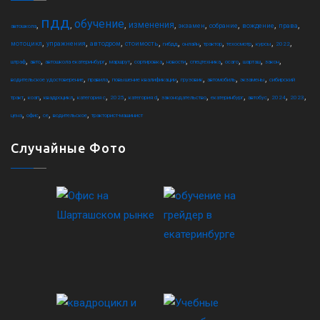
пдд
обучение
,
,
,
,
,
,
,
,
изменения
экзамен
собрание
вождение
права
автошкола
,
,
,
,
,
,
,
,
,
,
мотоцикл
упражнения
автодром
стоимость
гибдд
онлайн
трактор
техосмотр
курсы
2022
,
,
,
,
,
,
,
,
,
,
штраф
авто
автошкола екатеринбург
маршрут
сортировка
новости
спецтехника
осаго
шарташ
закон
,
,
,
,
,
,
водительское удостоверение
правила
повышение квалификации
грузовик
автомобиль
экзамены
сибирский
,
,
,
,
,
,
,
,
,
,
,
тракт
коап
квадроцикл
категория c
2025
категория d
законодательство
екатеринбург
автобус
2024
2023
,
,
,
,
цена
офис
ce
водительское
тракторист-машинист
Случайные Фото