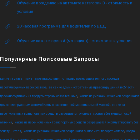
Обучение вождению на автомате категории B - стоимость и
условия
20 часовая программа для водителей по БДД
Обучение на категорию А (мотоцикл) - стоимость и условия
Популярные Поисковые Запросы
какие из указанных знаков предоставляют право преимущественного проезда
,
нерегулируемых перекрестков
за какие административные правонарушения в области
,
дорожного движения предусмотрены обязательные
какие из указанных знаков разрешают
,
движение грузовым автомобилям с разрешенной максимальной массой
какие из
перечисленных транспортных средств разрешается эксплуатировать без медицинской
,
аптечки
какие из перечисленных транспортных средств разрешается эксплуатировать без
,
,
огнетушителя
какие из указанных знаков разрешают выполнить поворот налево
когда
,
может быть прекращена подача сигнала рукой о повороте ответ
в каком месте вам следует