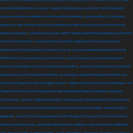
,
поставить автомобиль на стоянку с правой стороны дороги
допускается ли применять
,
шторки и жалюзи на заднем стекле легкового автомобиля
екатеринбург гостехнадзор
,
выдача ву
при наличии какого знака водитель должен уступить дорогу если встречный
,
разъезд затруднен
с какой скоростью вы имеете право продолжить движение в населенном
,
пункте по левой полосе
по какой полосе вы имеете право двигаться с максимально
,
разрешенной скоростью вне населенных пунктов
на каком наименьшем расстоянии до
,
ближайшего рельса вы должны остановиться
какие из указанных знаков разрешают
,
проезд на автомобиле к месту проживания или работы
в каком из перечисленных случаев
,
разрешается эксплуатация автомобиля
вы намерены продолжить движение прямо при
,
,
желтом мигающем сигнале светофора следует
профессионал автошкола екатеринбург
как
,
следует поступить в этой ситуации если вам необходимо повернуть направо
в данной
,
,
ситуации вы
какие из предупреждающих и запрещающих знаков являются временными
при выполнении какого маневра водитель легкового автомобиля имеет преимущество в
,
движении
в каком случае при движении в светлое время суток недостаточно включения
,
дневных ходовых огней
какие действия водителя приведут к уменьшению центробежной
,
силы возникающей на повороте ответ
какой автомобиль разрешено поставить на стоянку