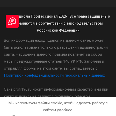
© Автошкола Профессионал 2026 | Все права защищены и
охраняются в соответствии с законодательством
Россйиской Федерации
Вся информация находящаяся на данном сайте, может
быть использована только с разрешения администрации
сайта. Нарушение данного правила повлечет за собой
меры предусмотренные статьей 146 УК РФ. Заполняя и
отправляя формы на этом сайте, вы соглашаетесь с
Политикой конфиденциальности персональных данных
Сайт profi196.ru носит информационный характер и ни при
каких условиях не является публичной офертой,
Мы используем файлы cookie, чтобы сделать работу с
определяемой положениями статьи 437(2) Гражданского
сайтом удобнее.
кодекса Российской Федерации. Стоимость, порядок и