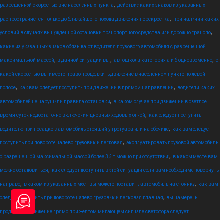
,
разрешенной скоростью вне населенных пункта
действие каких знаков из указанных
,
распространяется только до ближайшего похода движения перекрестка
при наличии каких
,
условий в случаях вынужденной остановки транспортного средства или дорожно транспо
какие из указанных знаков обязывают водителя грузового автомобиля с разрешенной
,
,
,
максимальной массой
в данной ситуации вы:
автошкола категория а и б одновременно
с
какой скоростью вы имеете право продолжить движение в населенном пункте по левой
,
,
полосе
как вам следует поступить при движении в прямом направлении
водители каких
,
автомобилей не нарушили правила остановки
в каком случае при движении в светлое
,
время суток недостаточно включения дневных ходовых огней
как следует поступить
,
водителю при посадке в автомобиль стоящий у тротуара или на обочине
как вам следует
,
поступить при повороте налево грузовик и легковая
эксплуатировать грузовой автомобиль
,
с разрешенной максимальной массой более 3,5 т можно при отсутствии:
в каком месте вам
,
можно остановиться
как следует поступить в этой ситуации если вам необходимо повернуть
,
,
направо
в каком из указанных мест вы можете поставить автомобиль на стоянку
как вам
,
следует поступить при повороте налево грузовик и легковая главная
вы намерены
продолжить движение прямо при желтом мигающем сигнале светофора следует