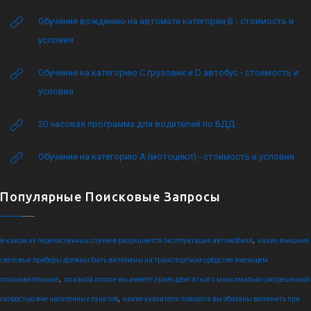
Обучение вождению на автомате категории B - стоимость и
условия
Обучение на категорию C грузовик и D автобус - стоимость и
условия
20 часовая программа для водителей по БДД
Обучение на категорию А (мотоцикл) - стоимость и условия
Популярные Поисковые Запросы
,
в каком из перечисленных случаев разрешается эксплуатация автомобиля
какие внешние
световые приборы должны быть включены на транспортном средстве имеющем
,
опознавательные
по какой полосе вы имеете право двигаться с максимально разрешенной
,
скоростью вне населенных пунктов
какие указатели поворота вы обязаны включить при