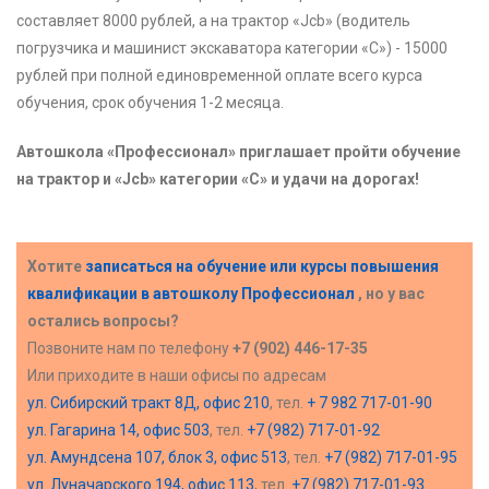
составляет 8000 рублей, а на трактор «Jcb» (водитель
погрузчика и машинист экскаватора категории «С») - 15000
рублей при полной единовременной оплате всего курса
обучения, срок обучения 1-2 месяца.
Автошкола «Профессионал» приглашает пройти обучение
на трактор и «Jcb» категории «С» и удачи на дорогах!
Хотите
записаться на обучение или курсы повышения
квалификации в
автошколу Профессионал
, но у вас
остались вопросы?
Позвоните нам по телефону
+7 (902) 446-17-35
Или приходите в наши офисы по адресам
ул. Сибирский тракт 8Д, офис 210
, тел.
+ 7 982 717-01-90
ул. Гагарина 14, офис 503
, тел.
+7 (982) 717-01-92
ул. Амундсена 107, блок 3, офис 513
, тел.
+7 (982) 717-01-95
ул. Луначарского 194, офис 113
, тел.
+7 (982) 717-01-93