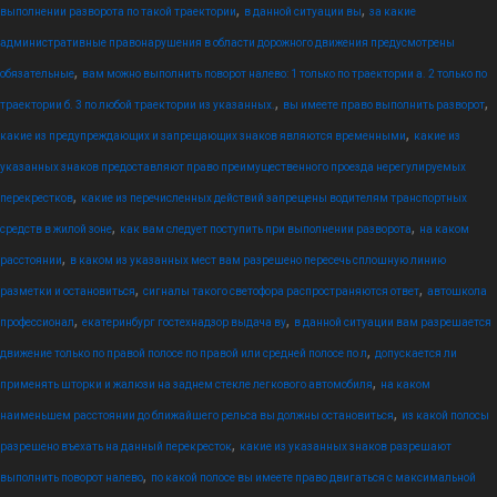
,
,
выполнении разворота по такой траектории
в данной ситуации вы
за какие
административные правонарушения в области дорожного движения предусмотрены
,
обязательные
вам можно выполнить поворот налево: 1 только по траектории а. 2 только по
,
,
траектории б. 3 по любой траектории из указанных.
вы имеете право выполнить разворот
,
какие из предупреждающих и запрещающих знаков являются временными
какие из
указанных знаков предоставляют право преимущественного проезда нерегулируемых
,
перекрестков
какие из перечисленных действий запрещены водителям транспортных
,
,
средств в жилой зоне
как вам следует поступить при выполнении разворота
на каком
,
расстоянии
в каком из указанных мест вам разрешено пересечь сплошную линию
,
,
разметки и остановиться
сигналы такого светофора распространяются ответ
автошкола
,
,
профессионал
екатеринбург гостехнадзор выдача ву
в данной ситуации вам разрешается
,
движение только по правой полосе по правой или средней полосе по л
допускается ли
,
применять шторки и жалюзи на заднем стекле легкового автомобиля
на каком
,
наименьшем расстоянии до ближайшего рельса вы должны остановиться
из какой полосы
,
разрешено въехать на данный перекресток
какие из указанных знаков разрешают
,
выполнить поворот налево
по какой полосе вы имеете право двигаться с максимальной