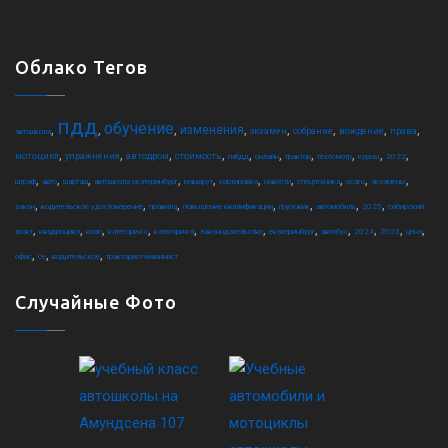
Облако Тегов
пдд
обучение
,
,
,
,
,
,
,
,
изменения
экзамен
собрание
вождение
права
автошкола
,
,
,
,
,
,
,
,
,
,
мотоцикл
упражнения
автодром
стоимость
гибдд
онлайн
трактор
техосмотр
курсы
2022
,
,
,
,
,
,
,
,
,
,
штраф
авто
шарташ
автошкола екатеринбург
маршрут
сортировка
новости
спецтехника
осаго
экзамены
,
,
,
,
,
,
,
закон
водительское удостоверение
правила
повышение квалификации
грузовик
автомобиль
2025
сибирский
,
,
,
,
,
,
,
,
,
,
,
тракт
квадроцикл
коап
категория c
категория d
законодательство
екатеринбург
автобус
2024
2023
цена
,
,
,
офис
ce
водительское
тракторист-машинист
Случайные Фото