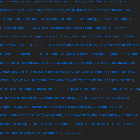
,
включения дневных ходовых огней
в каком случае вы должны будете уступить дорогу
,
автомобилю дпс
как следует поступить водителю при посадке в автомобиль стоящий у
,
,
тротуара или на обочине
профессионал автошкола екатеринбург
какие из указанных
,
знаков разрешают проезд на автомобиле к месту проживания или работы
какие из
,
указанных знаков запрещают поворот налево
знаки предписывающие поворот на лево и
,
направо 4.1.2, 4.1.3,4.1.4 и 4.1.5 можно ли выполнять из 2х полос
какие указатели поворота
,
вы обязаны включить при выполнении разворота по такой траектории
в данной ситуации
,
,
вы
какие из предупреждающих и запрещающих знаков являются временными
как вам
,
следует поступить при повороте налево грузовик и легковая главная
при наличии каких
,
условий в случаях вынужденной остановки транспортного средства или дорожно транспо
,
,
когда может быть прекращена подача сигнала рукой о повороте ответ
на каком расстоянии
вы намерены продолжить движение прямо при желтом мигающем сигнале светофора
,
,
следует
в каком из перечисленных случаев разрешается эксплуатация автомобиля
,
автошкола категория а и б одновременно
как следует поступить в этой ситуации если вам
,
необходимо повернуть направо
какие внешние световые приборы должны быть включены
на транспортном средстве имеющем опознавательные