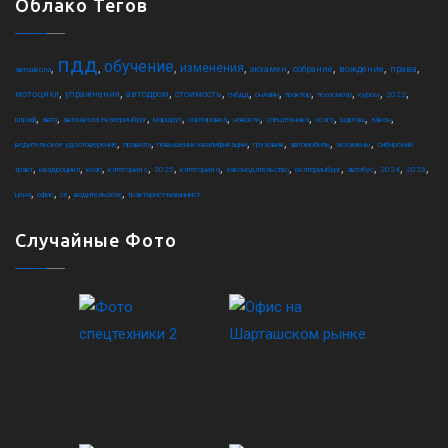
Облако Тегов
пдд
обучение
,
,
,
,
,
,
,
,
изменения
экзамен
собрание
вождение
права
автошкола
,
,
,
,
,
,
,
,
,
,
мотоцикл
упражнения
автодром
стоимость
гибдд
онлайн
трактор
техосмотр
курсы
2022
,
,
,
,
,
,
,
,
,
,
штраф
авто
автошкола екатеринбург
маршрут
сортировка
новости
спецтехника
осаго
шарташ
закон
,
,
,
,
,
,
водительское удостоверение
правила
повышение квалификации
грузовик
автомобиль
экзамены
сибирский
,
,
,
,
,
,
,
,
,
,
,
тракт
квадроцикл
коап
категория c
2025
категория d
законодательство
екатеринбург
автобус
2024
2023
,
,
,
,
цена
офис
ce
водительское
тракторист-машинист
Случайные Фото