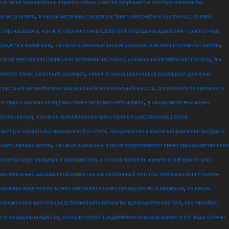
какие из перечисленных транспортных средств разрешается эксплуатировать без
,
огнетушителя
в каком месте вам следует поставить автомобиль на стоянку с правой
,
стороны дороги
какие из перечисленных действий запрещены водителям транспортных
,
,
средств в жилой зоне
какие из указанных знаков разрешают выполнить поворот налево
,
какой автомобиль разрешено поставить на стоянку указанным на табличке способом
вы
,
имеете право выполнить разворот
какие из указанных знаков разрешают движение
,
грузовым автомобилям с разрешенной максимальной массой
допускается ли применять
,
шторки и жалюзи на заднем стекле легкового автомобиля
в каком месте вам можно
,
остановиться
какие из перечисленных транспортных средств разрешается
,
эксплуатировать без медицинской аптечки
при движении в каком направлении вы будете
,
иметь преимущество
какие из указанных знаков предоставляют право преимущественного
,
проезда нерегулируемых перекрестков
по какой полосе вы имеете право двигаться с
,
максимально разрешенной скоростью вне населенных пунктов
при выполнении какого
,
маневра водитель легкового автомобиля имеет преимущество в движении
на каком
,
наименьшем расстоянии до ближайшего рельса вы должны остановиться
екатеринбург
,
гостехнадзор выдача ву
в каком случае при движении в светлое время суток недостаточно