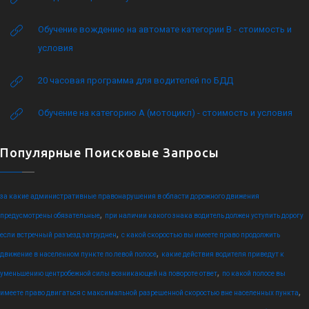
Обучение вождению на автомате категории B - стоимость и
условия
20 часовая программа для водителей по БДД
Обучение на категорию А (мотоцикл) - стоимость и условия
Популярные Поисковые Запросы
за какие административные правонарушения в области дорожного движения
,
предусмотрены обязательные
при наличии какого знака водитель должен уступить дорогу
,
если встречный разъезд затруднен
с какой скоростью вы имеете право продолжить
,
движение в населенном пункте по левой полосе
какие действия водителя приведут к
,
уменьшению центробежной силы возникающей на повороте ответ
по какой полосе вы
,
имеете право двигаться с максимальной разрешенной скоростью вне населенных пункта