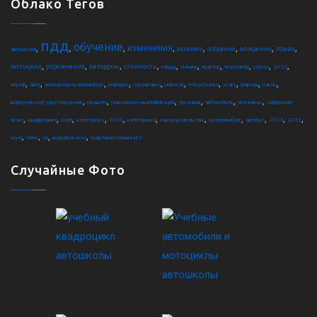
Облако Тегов
пдд
обучение
,
,
,
,
,
,
,
,
изменения
экзамен
собрание
вождение
права
автошкола
,
,
,
,
,
,
,
,
,
,
мотоцикл
упражнения
автодром
стоимость
гибдд
онлайн
трактор
техосмотр
курсы
2022
,
,
,
,
,
,
,
,
,
,
штраф
авто
автошкола екатеринбург
маршрут
сортировка
новости
спецтехника
осаго
шарташ
закон
,
,
,
,
,
,
водительское удостоверение
правила
повышение квалификации
грузовик
автомобиль
экзамены
сибирский
,
,
,
,
,
,
,
,
,
,
,
тракт
квадроцикл
коап
категория c
2025
категория d
законодательство
екатеринбург
автобус
2024
2023
,
,
,
,
цена
офис
ce
водительское
тракторист-машинист
Случайные Фото