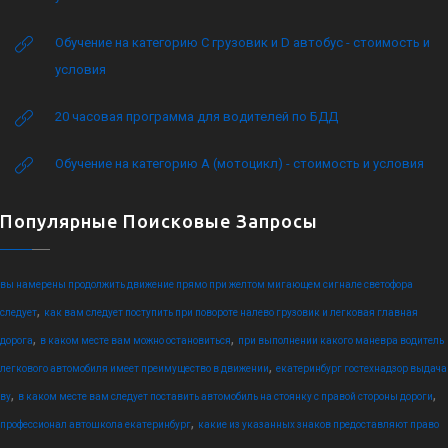
Обучение на категорию C грузовик и D автобус - стоимость и
условия
20 часовая программа для водителей по БДД
Обучение на категорию А (мотоцикл) - стоимость и условия
Популярные Поисковые Запросы
вы намерены продолжить движение прямо при желтом мигающем сигнале светофора
,
следует
как вам следует поступить при повороте налево грузовик и легковая главная
,
,
дорога
в каком месте вам можно остановиться
при выполнении какого маневра водитель
,
легкового автомобиля имеет преимущество в движении
екатеринбург гостехнадзор выдача
,
,
ву
в каком месте вам следует поставить автомобиль на стоянку с правой стороны дороги
,
профессионал автошкола екатеринбург
какие из указанных знаков предоставляют право