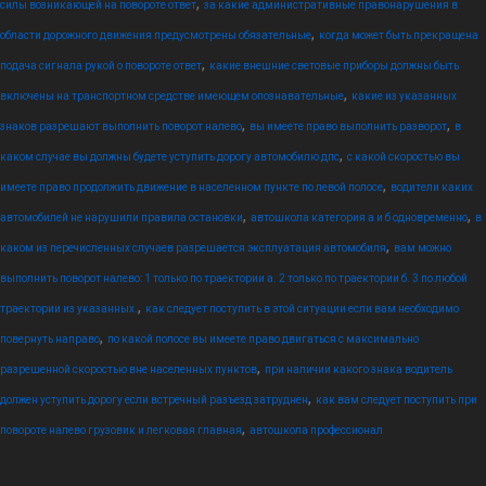
,
силы возникающей на повороте ответ
за какие административные правонарушения в
,
области дорожного движения предусмотрены обязательные
когда может быть прекращена
,
подача сигнала рукой о повороте ответ
какие внешние световые приборы должны быть
,
включены на транспортном средстве имеющем опознавательные
какие из указанных
,
,
знаков разрешают выполнить поворот налево
вы имеете право выполнить разворот
в
,
каком случае вы должны будете уступить дорогу автомобилю дпс
с какой скоростью вы
,
имеете право продолжить движение в населенном пункте по левой полосе
водители каких
,
,
автомобилей не нарушили правила остановки
автошкола категория а и б одновременно
в
,
каком из перечисленных случаев разрешается эксплуатация автомобиля
вам можно
выполнить поворот налево: 1 только по траектории а. 2 только по траектории б. 3 по любой
,
траектории из указанных.
как следует поступить в этой ситуации если вам необходимо
,
повернуть направо
по какой полосе вы имеете право двигаться с максимально
,
разрешенной скоростью вне населенных пунктов
при наличии какого знака водитель
,
должен уступить дорогу если встречный разъезд затруднен
как вам следует поступить при
,
повороте налево грузовик и легковая главная
автошкола профессионал