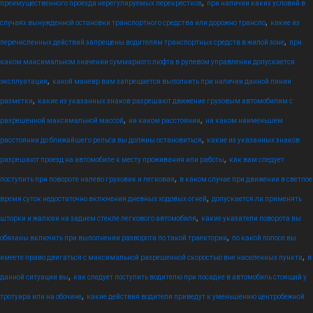
,
преимущественного проезда нерегулируемых перекрестков
при наличии каких условий в
,
случаях вынужденной остановки транспортного средства или дорожно транспо
какие из
,
перечисленных действий запрещены водителям транспортных средств в жилой зоне
при
каком максимальном значении суммарного люфта в рулевом управлении допускается
,
эксплуатация
какой маневр вам запрещается выполнить при наличии данной линии
,
разметки
какие из указанных знаков разрешают движение грузовым автомобилям с
,
,
разрешенной максимальной массой
на каком расстоянии
на каком наименьшем
,
расстоянии до ближайшего рельса вы должны остановиться
какие из указанных знаков
,
разрешают проезд на автомобиле к месту проживания или работы
как вам следует
,
поступить при повороте налево грузовик и легковая
в каком случае при движении в светлое
,
время суток недостаточно включения дневных ходовых огней
допускается ли применять
,
шторки и жалюзи на заднем стекле легкового автомобиля
какие указатели поворота вы
,
обязаны включить при выполнении разворота по такой траектории
по какой полосе вы
,
имеете право двигаться с максимальной разрешенной скоростью вне населенных пункта
в
,
данной ситуации вы
как следует поступить водителю при посадке в автомобиль стоящий у
,
тротуара или на обочине
какие действия водителя приведут к уменьшению центробежной