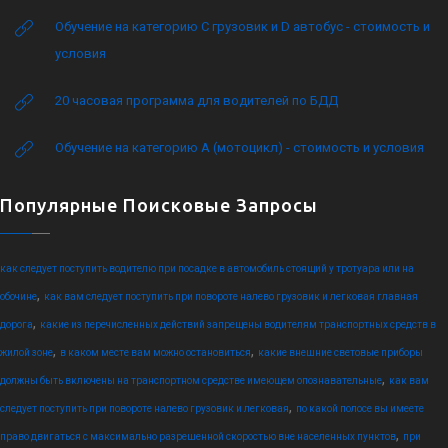
Обучение на категорию C грузовик и D автобус - стоимость и
условия
20 часовая программа для водителей по БДД
Обучение на категорию А (мотоцикл) - стоимость и условия
Популярные Поисковые Запросы
как следует поступить водителю при посадке в автомобиль стоящий у тротуара или на
,
обочине
как вам следует поступить при повороте налево грузовик и легковая главная
,
дорога
какие из перечисленных действий запрещены водителям транспортных средств в
,
,
жилой зоне
в каком месте вам можно остановиться
какие внешние световые приборы
,
должны быть включены на транспортном средстве имеющем опознавательные
как вам
,
следует поступить при повороте налево грузовик и легковая
по какой полосе вы имеете
,
право двигаться с максимально разрешенной скоростью вне населенных пунктов
при