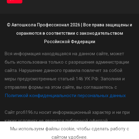
© Автошкола Профессионал 2026 | Все права защищены и
охраняются в соответствии с законодательством
Россйиской Федерации
Вся информация находящаяся на данном сайте, может
быть использована только с разрешения администрации
сайта. Нарушение данного правила повлечет за собой
меры предусмотренные статьей 146 УК РФ. Заполняя и
отправляя формы на этом сайте, вы соглашаетесь с
Политикой конфиденциальности персональных данных
Сайт profi196.ru носит информационный характер и ни при
каких условиях не является публичной офертой,
Мы используем файлы cookie, чтобы сделать работу с
определяемой положениями статьи 437(2) Гражданского
сайтом удобнее.
кодекса Российской Федерации. Стоимость, порядок и