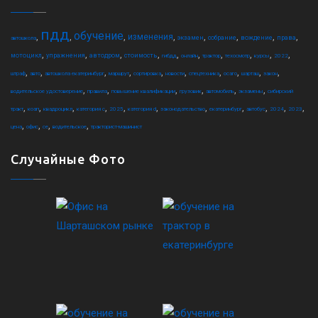
пдд
обучение
,
,
,
,
,
,
,
,
изменения
экзамен
собрание
вождение
права
автошкола
,
,
,
,
,
,
,
,
,
,
мотоцикл
упражнения
автодром
стоимость
гибдд
онлайн
трактор
техосмотр
курсы
2022
,
,
,
,
,
,
,
,
,
,
штраф
авто
автошкола екатеринбург
маршрут
сортировка
новости
спецтехника
осаго
шарташ
закон
,
,
,
,
,
,
водительское удостоверение
правила
повышение квалификации
грузовик
автомобиль
экзамены
сибирский
,
,
,
,
,
,
,
,
,
,
,
тракт
коап
квадроцикл
категория c
2025
категория d
законодательство
екатеринбург
автобус
2024
2023
,
,
,
,
цена
офис
ce
водительское
тракторист-машинист
Случайные Фото