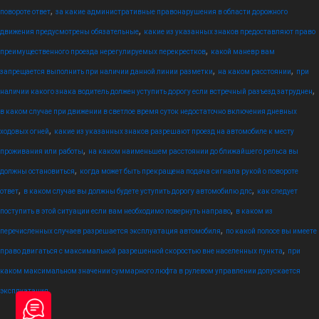
,
повороте ответ
за какие административные правонарушения в области дорожного
,
движения предусмотрены обязательные
какие из указанных знаков предоставляют право
,
преимущественного проезда нерегулируемых перекрестков
какой маневр вам
,
,
запрещается выполнить при наличии данной линии разметки
на каком расстоянии
при
,
наличии какого знака водитель должен уступить дорогу если встречный разъезд затруднен
в каком случае при движении в светлое время суток недостаточно включения дневных
,
ходовых огней
какие из указанных знаков разрешают проезд на автомобиле к месту
,
проживания или работы
на каком наименьшем расстоянии до ближайшего рельса вы
,
должны остановиться
когда может быть прекращена подача сигнала рукой о повороте
,
,
ответ
в каком случае вы должны будете уступить дорогу автомобилю дпс
как следует
,
поступить в этой ситуации если вам необходимо повернуть направо
в каком из
,
перечисленных случаев разрешается эксплуатация автомобиля
по какой полосе вы имеете
,
право двигаться с максимальной разрешенной скоростью вне населенных пункта
при
каком максимальном значении суммарного люфта в рулевом управлении допускается
эксплуатация