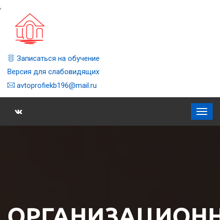
,
Записаться на обучение
Версия для слабовидящих
avtoprofiekb196@mail.ru
ОРГАНИЗАЦИОН