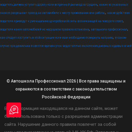
,
водитель должен уступить дорогу если встречный разъезд затруднен
какие из указанных
,
знаков разрешают проезд на автомобиле к месту проживания или работы
какие действия
,
водителя приведут к уменьшению центробежной силы возникающей на повороте ответ
,
,
водители каких автомобилей не нарушили правила остановки
автошкола профессионал
,
как следует поступить в этой ситуации если вам необходимо повернуть направо
в каком
случае при движении в светлое время суток недостаточно включения дневных ходовых огней
© Автошкола Профессионал 2026 | Все права защищены и
охраняются в соответствии с законодательством
Россйиской Федерации
Вся информация находящаяся на данном сайте, может
быть использована только с разрешения администрации
сайта. Нарушение данного правила повлечет за собой