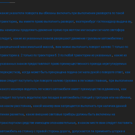
какие указатели поворота вы обязаны включить при выполнении разворота по такой
,
,
,
траектории
вы имеете право выполнить разворот
екатеринбург гостехнадзор выдача ву
вы намерены продолжить движение прямо при желтом мигающем сигнале светофора
,
следует
какие из указанных знаков разрешают движение грузовым автомобилям с
,
разрешенной максимальной массой
вам можно выполнить поворот налево: 1 только по
,
траектории а. 2 только по траектории б. 3 по любой траектории из указанных.
какие из
указанных знаков предоставляют право преимущественного проезда нерегулируемых
,
,
перекрестков
когда может быть прекращена подача сигнала рукой о повороте ответ
как
,
вам следует поступить при повороте налево грузовик и легковая главная
при выполнении
,
какого маневра водитель легкового автомобиля имеет преимущество в движении
как
,
следует поступить водителю при посадке в автомобиль стоящий у тротуара или на обочине
,
на каком расстоянии
какой маневр вам запрещается выполнить при наличии данной
,
линии разметки
какие внешние световые приборы должны быть включены на
,
транспортном средстве имеющем опознавательные
в каком месте вам следует поставить
,
автомобиль на стоянку с правой стороны дороги
допускается ли применять шторки и