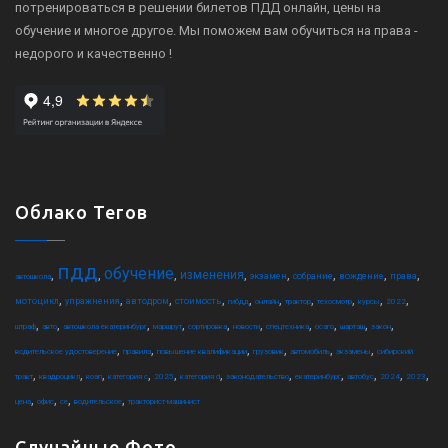
потренироваться в решении билетов ПДД онлайн, цены на
обучение и многое другое. Мы поможем вам обучиться на права -
недорого и качественно !
Облако Тегов
пдд
обучение
,
,
,
,
,
,
,
,
изменения
экзамен
собрание
вождение
права
автошкола
,
,
,
,
,
,
,
,
,
,
мотоцикл
упражнения
автодром
стоимость
гибдд
онлайн
трактор
техосмотр
курсы
2022
,
,
,
,
,
,
,
,
,
,
штраф
авто
автошкола екатеринбург
маршрут
сортировка
новости
спецтехника
осаго
шарташ
закон
,
,
,
,
,
,
водительское удостоверение
правила
повышение квалификации
грузовик
автомобиль
экзамены
сибирский
,
,
,
,
,
,
,
,
,
,
,
тракт
квадроцикл
коап
категория c
2025
категория d
законодательство
екатеринбург
автобус
2024
2023
,
,
,
,
цена
офис
ce
водительское
тракторист-машинист
Случайные Фото