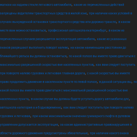
,
жалюзи на заднем стекле легкового автомобиля
какие из перечисленных действий
,
запрещены водителям транспортных средств в жилой зоне
при наличии каких условий в
,
случаях вынужденной остановки транспортного средства или дорожно транспо
в каком
,
,
месте вам можно остановиться
профессионал автошкола екатеринбург
в каком из
,
перечисленных случаев разрешается эксплуатация автомобиля
какие из указанных
,
знаков разрешают выполнить поворот налево
на каком наименьшем расстоянии до
,
ближайшего рельса вы должны остановиться
по какой полосе вы имеете право двигаться с
,
максимально разрешенной скоростью вне населенных пунктов
как вам следует поступить
,
при повороте налево грузовик и легковая главная дорога
с какой скоростью вы имеете
,
,
право продолжить движение в населенном пункте по левой полосе
в данной ситуации вы
по
какой полосе вы имеете право двигаться с максимальной разрешенной скоростью вне
,
,
населенных пункта
в каком случае вы должны будете уступить дорогу автомобилю дпс
,
автошкола категория а и б одновременно
как вам следует поступить при повороте налево
,
грузовик и легковая
при каком максимальном значении суммарного люфта в рулевом
,
управлении допускается эксплуатация
за какие административные правонарушения в
,
области дорожного движения предусмотрены обязательные
при наличии какого знака