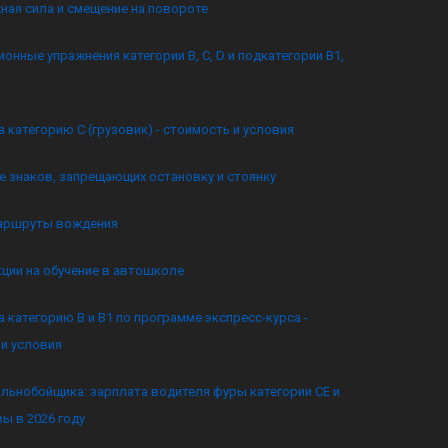
ная сила и смещение на повороте
онные упражнения категории B, C, D и подкатегории B1,
а категорию C (грузовик) - стоимость и условия
 знаков, запрещающих остановку и стоянку
аршруты вождения
кции на обучение в автошколе
а категорию B и B1 по программе экспресс-курса -
и условия
льнобойщика: зарплата водителя фуры категории CE и
ы в 2026 году