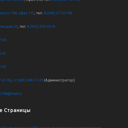
ского 194, офис 113
, тел.
8 (343) 27-10-193
оводов 20
, тел.
8 (912) 230-20-41
7-35
0-41
1-95
7-01-95
,
+7 (902) 446-17-35
(Администратор)
kb196@mail.ru
е Страницы
 Профессионал | Обучение в автошколе с инструктором