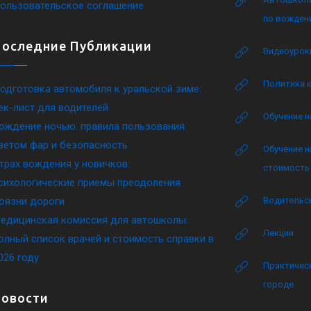
ользовательское соглашение
по вожден
Последние Публикации
Видеоурок
Политика 
одготовка автомобиля к уральской зиме:
ек-лист для водителей
Обучение н
ождение ночью: правила пользования
ветом фар и безопасность
Обучение н
трах вождения у новичков:
стоимость 
сихологические приемы преодоления
оязни дороги
Водительск
едицинская комиссия для автошколы:
Лекции
олный список врачей и стоимость справки в
026 году
Практическ
городе
Новости