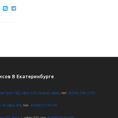
сов В Екатеринбурге
кий тракт 8Д, офис 210, Гагарин офис
, тел .
8 (343) 206-17-35
 14, офис 503
, тел .
8 (343) 27-10-192
на 107, блок 3
, офис 513, тел.
8 (343) 27-10-195