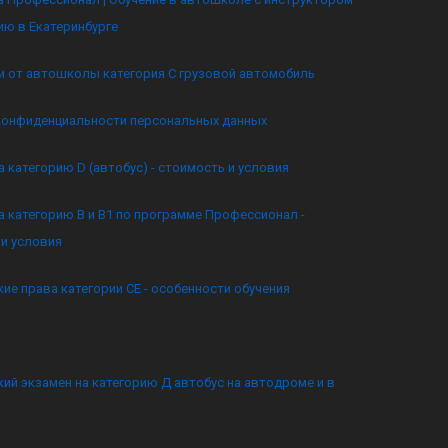
ию в Екатеринбурге
и от автошколы категория C грузовой автомобиль
конфиденциальности персональных данных
а категорию D (автобус) - стоимость и условия
а категорию B и B1 по программе Профессионал -
и условия
ие права категории CE - особенности обучения
ий экзамен на категорию Д автобус на автодроме и в