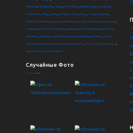
П
,
,
,
,
,
,
собрание
вождение
права
мотоцикл
упражнения
автодром
,
,
,
,
,
,
,
,
,
стоимость
гибдд
онлайн
трактор
техосмотр
курсы
2022
штраф
авто
,
,
,
,
,
,
,
автошкола екатеринбург
маршрут
сортировка
новости
спецтехника
осаго
шарташ
,
,
,
,
,
закон
водительское удостоверение
правила
повышение квалификации
грузовик
,
,
,
,
,
,
,
автомобиль
экзамены
сибирский тракт
коап
квадроцикл
категория c
2025
П
,
,
,
,
,
,
,
,
,
категория d
законодательство
екатеринбург
автобус
2024
2023
цена
офис
ce
ч
,
водительское
тракторист-машинист
В
с
Случайные Фото
С
п
б
М
п
2