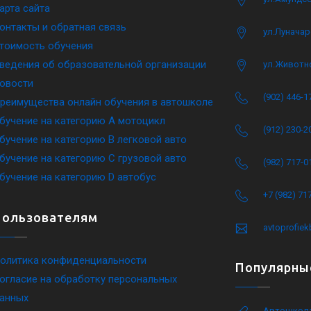
арта сайта
онтакты и обратная связь
ул.Луначар
тоимость обучения
ведения об образовательной организации
ул.Животн
овости
(902) 446-1
реимущества онлайн обучения в автошколе
бучение на категорию A мотоцикл
(912) 230-2
бучение на категорию B легковой авто
бучение на категорию C грузовой авто
(982) 717-0
бучение на категорию D автобус
+7 (982) 71
Пользователям
avtoprofie
олитика конфиденциальности
Популярны
огласие на обработку персональных
анных
Автошкола