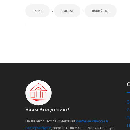
,
,
акция
скидка
новый год
З
Учим Вождению !
О
Р
Наша автошкола, имеющая
учебные классы в
П
Екатеринбурге
, заработала свою положительную