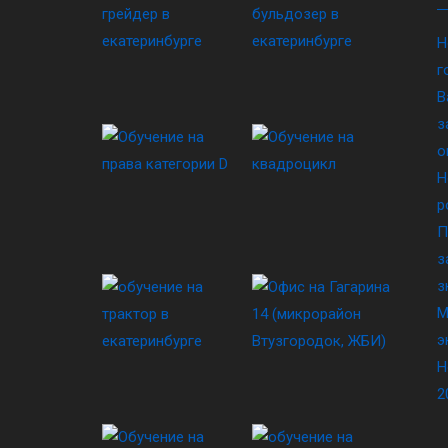
Н
г
В
з
о
Н
р
П
з
з
М
э
Н
2