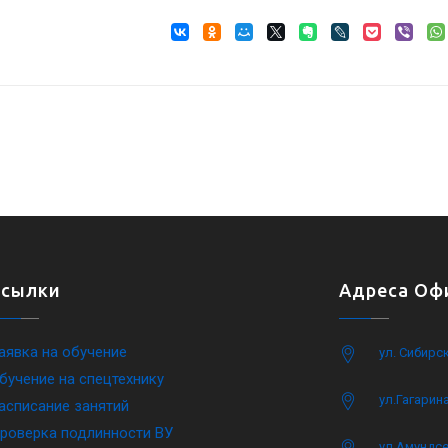
Ссылки
Адреса Офи
аявка на обучение
ул. Сибирс
бучение на спецтехнику
ул.Гагарина
асписание занятий
роверка подлинности ВУ
ул.Амундсе