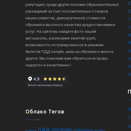
К
репутацию среди других похожих образовательных
К
учреждений за счет положительных отзывов
наших клиентов, демократичной стоимости
С
обучения и высокого качества предоставляемых
С
услуг. На сайте вы найдете фото нашей
Н
автошколы, расписание занятий групп,
П
возможность потренироваться в решении
О
билетов ПДД онлайн, цены на обучение и многое
другое. Мы поможем вам обучиться на права -
О
недорого и качественно !
О
О
П
Облако Тегов
С
д
пдд
обучение
,
,
,
,
,
изменения
экзамен
автошкола