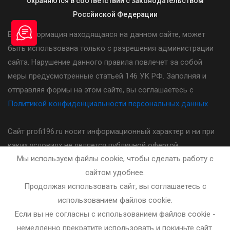
охраняются в соответствии с законодательством
Россйиской Федерации
Вся информация находящаяся на данном сайте, может
быть использована только с разрешения администрации
сайта. Нарушение данного правила повлечет за собой
меры предусмотренные статьей 146 УК РФ. Заполняя и
отправляя формы на этом сайте, вы соглашаетесь с
Политикой конфиденциальности персональных данных
Сайт profi196.ru носит информационный характер и ни при
каких условиях не является публичной офертой,
Мы используем файлы cookie, чтобы сделать работу с
определяемой положениями статьи 437(2) Гражданского
сайтом удобнее.
кодекса Российской Федерации. Стоимость, порядок и
Продолжая использовать сайт, вы соглашаетесь с
другие условия предоставления услуг указанных на сайте
использованием файлов cookie.
необходимо уточнять у администратора автошколы.
Если вы не согласны с использованием файлов cookie -
немедленно прекратите использовать и покиньте сайт.
Разработка и сопровождение сайта - bleaksoft.ru