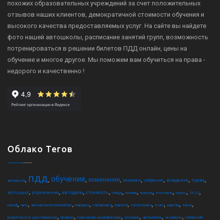
похожих образовательных учреждений за счет положительных
отзывов наших клиентов, демократичной стоимости обучения и
высокого качества предоставляемых услуг. На сайте вы найдете
фото нашей автошколы, расписание занятий групп, возможность
потренироваться в решении билетов ПДД онлайн, цены на
обучение и многое другое. Мы поможем вам обучиться на права -
недорого и качественно !
Облако Тегов
пдд
обучение
,
,
,
,
,
,
,
,
изменения
экзамен
собрание
вождение
права
автошкола
,
,
,
,
,
,
,
,
,
,
мотоцикл
упражнения
автодром
стоимость
гибдд
онлайн
трактор
техосмотр
курсы
2022
,
,
,
,
,
,
,
,
,
,
штраф
авто
автошкола екатеринбург
маршрут
сортировка
новости
спецтехника
осаго
шарташ
закон
,
,
,
,
,
,
водительское удостоверение
правила
повышение квалификации
грузовик
автомобиль
экзамены
сибирский