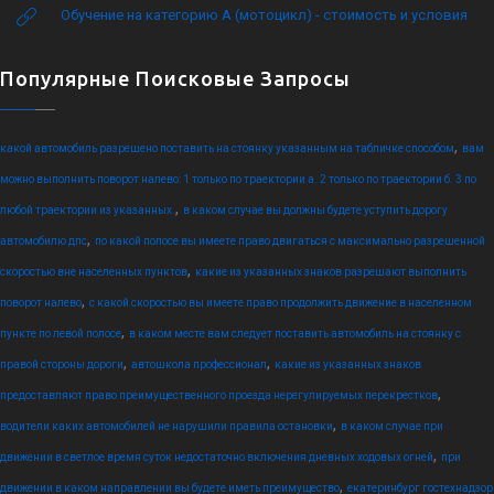
Обучение на категорию А (мотоцикл) - стоимость и условия
Популярные Поисковые Запросы
,
какой автомобиль разрешено поставить на стоянку указанным на табличке способом
вам
можно выполнить поворот налево: 1 только по траектории а. 2 только по траектории б. 3 по
,
любой траектории из указанных.
в каком случае вы должны будете уступить дорогу
,
автомобилю дпс
по какой полосе вы имеете право двигаться с максимально разрешенной
,
скоростью вне населенных пунктов
какие из указанных знаков разрешают выполнить
,
поворот налево
с какой скоростью вы имеете право продолжить движение в населенном
,
пункте по левой полосе
в каком месте вам следует поставить автомобиль на стоянку с
,
,
правой стороны дороги
автошкола профессионал
какие из указанных знаков
,
предоставляют право преимущественного проезда нерегулируемых перекрестков
,
водители каких автомобилей не нарушили правила остановки
в каком случае при
,
движении в светлое время суток недостаточно включения дневных ходовых огней
при
,
движении в каком направлении вы будете иметь преимущество
екатеринбург гостехнадзор