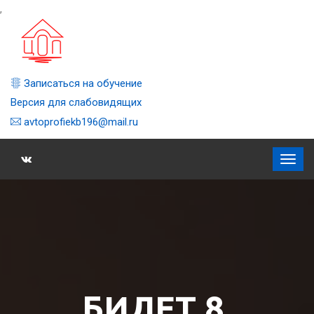
,
Записаться на обучение
Версия для слабовидящих
avtoprofiekb196@mail.ru
БИЛЕТ 8,