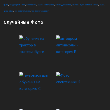
,
,
,
,
,
,
,
,
,
,
,
тракт
квадроцикл
коап
категория c
2025
категория d
законодательство
екатеринбург
автобус
2024
2023
,
,
,
,
цена
офис
ce
водительское
тракторист-машинист
Случайные Фото