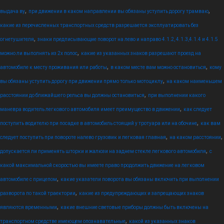
,
,
выдача ву
при движении в каком направлении вы обязаны уступить дорогу трамваю
какие из перечисленных транспортных средств разрешается эксплуатировать без
,
огнетушителя
знаки предписывающие поворот на лево и направо 4.1.2, 4.1.3,4.1.4 и 4.1.5
,
можно ли выполнять из 2х полос
какие из указанных знаков разрешают проезд на
,
,
автомобиле к месту проживания или работы
в каком месте вам можно остановиться
кому
,
вы обязаны уступить дорогу при движении прямо только мотоциклу
на каком наименьшем
,
расстоянии до ближайшего рельса вы должны остановиться
при выполнении какого
,
маневра водитель легкового автомобиля имеет преимущество в движении
как следует
,
поступить водителю при посадке в автомобиль стоящий у тротуара или на обочине
как вам
,
,
следует поступить при повороте налево грузовик и легковая главная
на каком расстоянии
,
допускается ли применять шторки и жалюзи на заднем стекле легкового автомобиля
с
какой максимальной скоростью вы имеете право продолжить движение на легковом
,
автомобиле с прицепом
какие указатели поворота вы обязаны включить при выполнении
,
разворота по такой траектории
какие из предупреждающих и запрещающих знаков
,
являются временными
какие внешние световые приборы должны быть включены на
,
транспортном средстве имеющем опознавательные
какой из указанных знаков