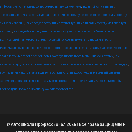
,
,
информирует о начале дороги с реверсивным движением
в данной ситуации вы
требования каких знаков из указанных вступают в силу непосредственно в том месте где
,
они установлены
как следует поступить в этой ситуации если вам необходимо повернуть
,
направо
какие действия водителя приведут к уменьшению центробежной силы
,
возникающей на повороте ответ
по какой полосе вы имеете право двигаться с
,
максимальной разрешенной скоростью вне населенных пункта
какие из перечисленных
,
транспортных средств разрешается эксплуатировать без медицинской аптечки
вы
,
намерены продолжить движение прямо при желтом мигающем сигнале светофора следует
при наличии какого знака водитель должен уступить дорогу если встречный разъезд
,
,
затруднен
в какой из дворов вам можно въехать в данной ситуации
когда может быть
прекращена подача сигнала рукой о повороте ответ
© Автошкола Профессионал 2026 | Все права защищены и