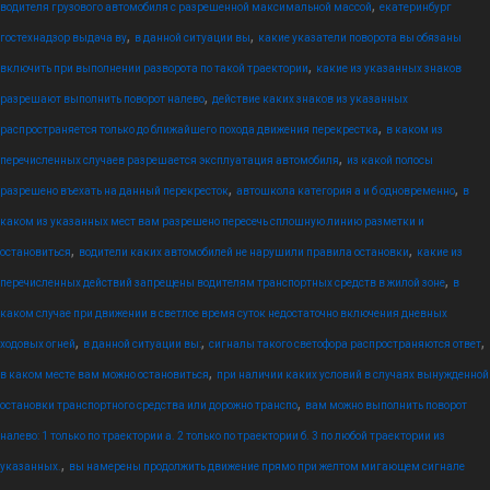
,
водителя грузового автомобиля с разрешенной максимальной массой
екатеринбург
,
,
гостехнадзор выдача ву
в данной ситуации вы
какие указатели поворота вы обязаны
,
включить при выполнении разворота по такой траектории
какие из указанных знаков
,
разрешают выполнить поворот налево
действие каких знаков из указанных
,
распространяется только до ближайшего похода движения перекрестка
в каком из
,
перечисленных случаев разрешается эксплуатация автомобиля
из какой полосы
,
,
разрешено въехать на данный перекресток
автошкола категория а и б одновременно
в
каком из указанных мест вам разрешено пересечь сплошную линию разметки и
,
,
остановиться
водители каких автомобилей не нарушили правила остановки
какие из
,
перечисленных действий запрещены водителям транспортных средств в жилой зоне
в
каком случае при движении в светлое время суток недостаточно включения дневных
,
,
,
ходовых огней
в данной ситуации вы:
сигналы такого светофора распространяются ответ
,
в каком месте вам можно остановиться
при наличии каких условий в случаях вынужденной
,
остановки транспортного средства или дорожно транспо
вам можно выполнить поворот
налево: 1 только по траектории а. 2 только по траектории б. 3 по любой траектории из
,
указанных.
вы намерены продолжить движение прямо при желтом мигающем сигнале