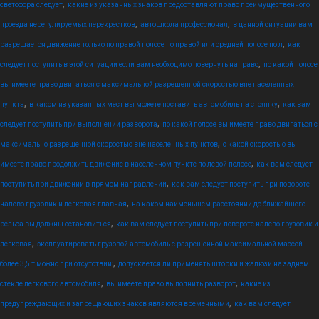
,
светофора следует
какие из указанных знаков предоставляют право преимущественного
,
,
проезда нерегулируемых перекрестков
автошкола профессионал
в данной ситуации вам
,
разрешается движение только по правой полосе по правой или средней полосе по л
как
,
следует поступить в этой ситуации если вам необходимо повернуть направо
по какой полосе
вы имеете право двигаться с максимальной разрешенной скоростью вне населенных
,
,
пункта
в каком из указанных мест вы можете поставить автомобиль на стоянку
как вам
,
следует поступить при выполнении разворота
по какой полосе вы имеете право двигаться с
,
максимально разрешенной скоростью вне населенных пунктов
с какой скоростью вы
,
имеете право продолжить движение в населенном пункте по левой полосе
как вам следует
,
поступить при движении в прямом направлении
как вам следует поступить при повороте
,
налево грузовик и легковая главная
на каком наименьшем расстоянии до ближайшего
,
рельса вы должны остановиться
как вам следует поступить при повороте налево грузовик и
,
легковая
эксплуатировать грузовой автомобиль с разрешенной максимальной массой
,
более 3,5 т можно при отсутствии:
допускается ли применять шторки и жалюзи на заднем
,
,
стекле легкового автомобиля
вы имеете право выполнить разворот
какие из
,
предупреждающих и запрещающих знаков являются временными
как вам следует