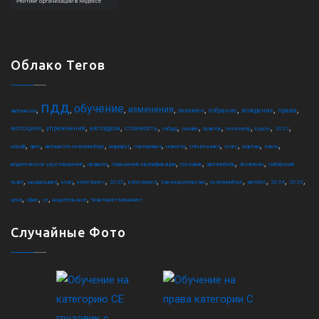
Облако Тегов
пдд
обучение
,
,
,
,
,
,
,
,
изменения
экзамен
собрание
вождение
права
автошкола
,
,
,
,
,
,
,
,
,
,
мотоцикл
упражнения
автодром
стоимость
гибдд
онлайн
трактор
техосмотр
курсы
2022
,
,
,
,
,
,
,
,
,
,
штраф
авто
автошкола екатеринбург
маршрут
сортировка
новости
спецтехника
осаго
шарташ
закон
,
,
,
,
,
,
водительское удостоверение
правила
повышение квалификации
грузовик
автомобиль
экзамены
сибирский
,
,
,
,
,
,
,
,
,
,
,
тракт
квадроцикл
коап
категория c
2025
категория d
законодательство
екатеринбург
автобус
2024
2023
,
,
,
,
цена
офис
ce
водительское
тракторист-машинист
Случайные Фото