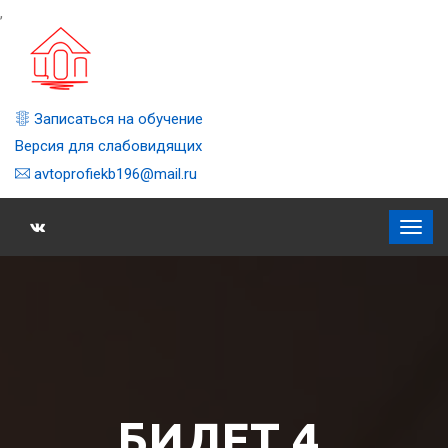
,
Записаться на обучение
Версия для слабовидящих
avtoprofiekb196@mail.ru
БИЛЕТ 4,