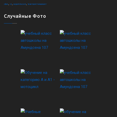
,
,
,
офис
ce
водительское
тракторист-машинист
Случайные Фото