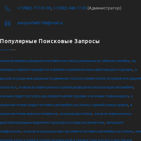
+7 (982) 717-01-95
,
+7 (902) 446-17-35
(Администратор)
avtoprofiekb196@mail.ru
Популярные Поисковые Запросы
,
какой автомобиль разрешено поставить на стоянку указанным на табличке способом
вы
,
намерены проехать перекресток в прямом направлении ваши действия дпс и грузовик
в
данной ситуации вам разрешается движение только по правой полосе по правой или средней
,
,
полосе по л
в каком из перечисленных случаев разрешается эксплуатация автомобиля
,
как вам следует поступить при повороте налево грузовик и легковая главная дорога
в
,
каком месте вам следует поставить автомобиль на стоянку с правой стороны дороги
в
,
,
каком месте вам можно остановиться
на каком расстоянии
какие из перечисленных
,
действий запрещены водителям транспортных средств в жилой зоне
автошкола
,
,
профессионал
в каком из указанных мест вы можете поставить автомобиль на стоянку
при
наличии каких условий в случаях вынужденной остановки транспортного средства или