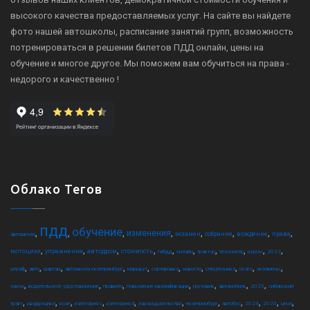
высокого качества предоставляемых услуг. На сайте вы найдете
фото нашей автошколы, расписание занятий групп, возможность
потренироваться в решении билетов ПДД онлайн, цены на
обучение и многое другое. Мы поможем вам обучиться на права -
недорого и качественно !
Облако Тегов
пдд
обучение
,
,
,
,
,
,
,
,
изменения
экзамен
собрание
вождение
права
автошкола
,
,
,
,
,
,
,
,
,
,
мотоцикл
упражнения
автодром
стоимость
гибдд
онлайн
трактор
техосмотр
курсы
2022
,
,
,
,
,
,
,
,
,
,
штраф
авто
шарташ
автошкола екатеринбург
маршрут
сортировка
новости
спецтехника
осаго
экзамены
,
,
,
,
,
,
,
закон
водительское удостоверение
правила
повышение квалификации
грузовик
автомобиль
2025
сибирский
,
,
,
,
,
,
,
,
,
,
,
тракт
квадроцикл
коап
категория c
категория d
законодательство
екатеринбург
автобус
2024
2023
цена