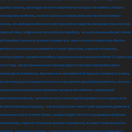
,
дорожно транспо
как следует поступить водителю при посадке в автомобиль стоящий у
,
тротуара или на обочине
какие из указанных знаков разрешают выполнить поворот
,
налево
как необходимо обозначить свое транспортное средство при дорожно транспортном
,
,
происшествии
профессионал автошкола екатеринбург
на каком наименьшем расстоянии
,
до ближайшего рельса вы должны остановиться
какие указатели поворота вы обязаны
,
,
включить при выполнении разворота по такой траектории
в данной ситуации вы
эксплуатировать грузовой автомобиль с разрешенной максимальной не более 3.5 можно при
,
отсутствии
при выполнении какого маневра водитель легкового автомобиля имеет
,
,
преимущество в движении
водители каких автомобилей не нарушили правила остановки
,
какой маневр вам запрещается выполнить при наличии данной линии разметки
какие из
указанных знаков разрешают движение грузовым автомобилям с разрешенной
,
максимальной массой
при наличии какого знака водитель должен уступить дорогу если
,
встречный разъезд затруднен
с какой скоростью вы имеете право продолжить движение в
,
населенном пункте по левой полосе
как вам следует поступить при движении в прямом
,
,
направлении
в данной ситуации вы должны остановиться
вы имеете право выполнить
,
,
разворот
в данной ситуации вы:
в каких случаях водителю запрещается движение со