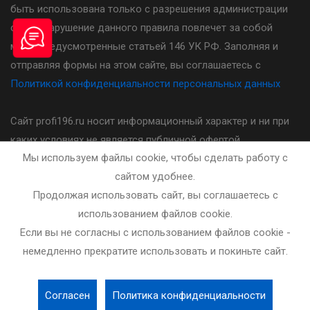
быть использована только с разрешения администрации
сайта. Нарушение данного правила повлечет за собой
меры предусмотренные статьей 146 УК РФ. Заполняя и
отправляя формы на этом сайте, вы соглашаетесь с
Политикой конфиденциальности персональных данных
Сайт profi196.ru носит информационный характер и ни при
каких условиях не является публичной офертой,
Мы используем файлы cookie, чтобы сделать работу с
определяемой положениями статьи 437(2) Гражданского
сайтом удобнее.
кодекса Российской Федерации. Стоимость, порядок и
Продолжая использовать сайт, вы соглашаетесь с
другие условия предоставления услуг указанных на сайте
использованием файлов cookie.
необходимо уточнять у администратора автошколы.
Если вы не согласны с использованием файлов cookie -
немедленно прекратите использовать и покиньте сайт.
Разработка и сопровождение сайта - bleaksoft.ru
Согласен
Политика конфиденциальности