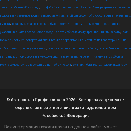
,
,
,
скоростью более 50 км ч пдд
профи196 автошкола
какой автомобиль разрешено
по какой
полосе вы имеете право двигаться с максимальной разрешенной скоростью вне населенных
,
,
пункта
в каком случае вы должны будете уступить дорогу автомобилю дпс
какие из
,
указанных знаков разрешают проезд на автомобиле к месту проживания или работы
вам
можно выполнить поворот налево: 1 только по траектории а. 2 только по траектории б. 3 по
,
любой траектории из указанных.
какие внешние световые приборы должны быть включены
,
на транспортном средстве имеющем опознавательные
управляя каким автомобилем
,
можно осуществить опережение в данной ситуации
екатеринбург гостехнадзор выдача ву
© Автошкола Профессионал 2026 | Все права защищены и
охраняются в соответствии с законодательством
Россйиской Федерации
Вся информация находящаяся на данном сайте, может