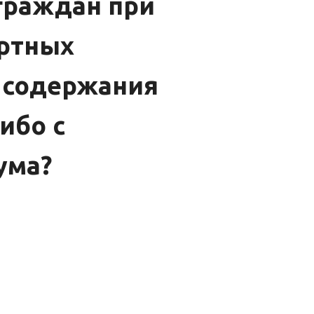
граждан при
ортных
 содержания
ибо с
ума?