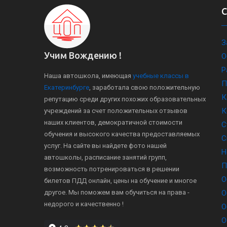
З
Учим Вождению !
О
Р
Наша автошкола, имеющая
учебные классы в
П
Екатеринбурге
, заработала свою положительную
К
репутацию среди других похожих образовательных
К
учреждений за счет положительных отзывов
наших клиентов, демократичной стоимости
С
обучения и высокого качества предоставляемых
С
услуг. На сайте вы найдете фото нашей
Н
автошколы, расписание занятий групп,
П
возможность потренироваться в решении
О
билетов ПДД онлайн, цены на обучение и многое
другое. Мы поможем вам обучиться на права -
О
недорого и качественно !
О
О