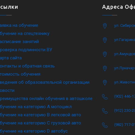
Ссылки
Адреса Офи
аявка на обучение
ул. Сибирс
бучение на спецтехнику
ул.Гагарина
асписание занятий
роверка подлинности ВУ
ул.Амундсе
арта сайта
онтакты и обратная связь
ул.Луначар
тоимость обучения
ведения об образовательной организации
ул.Животн
овости
(902) 446-1
реимущества онлайн обучения в автошколе
бучение на категорию A мотоцикл
(912) 230-2
бучение на категорию B легковой авто
бучение на категорию C грузовой авто
(982) 717-0
бучение на категорию D автобус