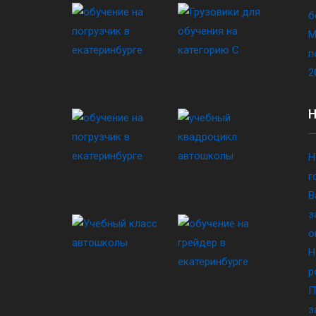
б
М
п
2
Н
г
В
з
о
Н
р
П
з