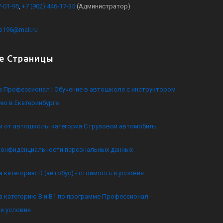
7-01-95
,
+7 (902) 446-17-35
(Администратор)
kb196@mail.ru
е Страницы
 Профессионал | Обучение в автошколе с инструктором
ию в Екатеринбурге
и от автошколы категория C грузовой автомобиль
конфиденциальности персональных данных
а категорию D (автобус) - стоимость и условия
а категорию B и B1 по программе Профессионал -
и условия