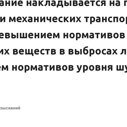
ание накладывается на 
и механических трансп
превышением нормативов
х веществ в выбросах л
м нормативов уровня ш
взысканий