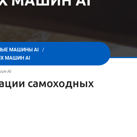
Х МАШИН AI
ЫЕ МАШИНЫ AI
Х МАШИН AI
ин AI
атации самоходных