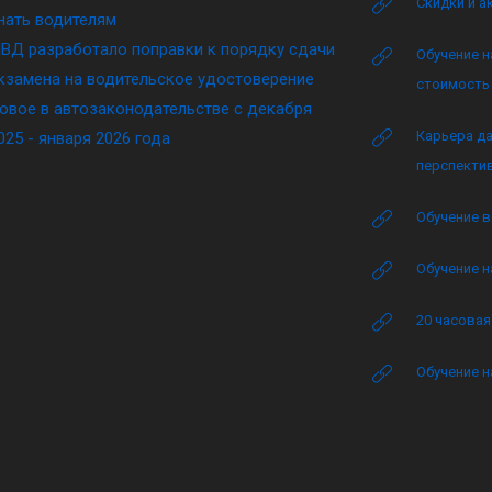
Скидки и а
нать водителям
ВД разработало поправки к порядку сдачи
Обучение н
кзамена на водительское удостоверение
стоимость 
овое в автозаконодательстве с декабря
Карьера да
025 - января 2026 года
перспектив
Обучение в
Обучение н
20 часова
Обучение н