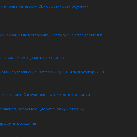
ие права категории CE - особенности обучения
ий экзамен на категорию Д автобус на автодроме и в
ная сила и смещение на повороте
онные упражнения категории B, C, D и подкатегории B1,
а категорию C (грузовик) - стоимость и условия
 знаков, запрещающих остановку и стоянку
аршруты вождения