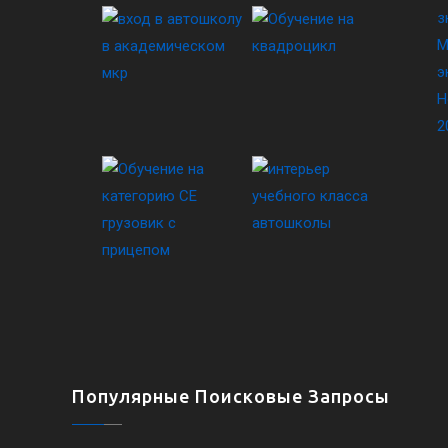
з
М
э
Н
2
Популярные Поисковые Запросы