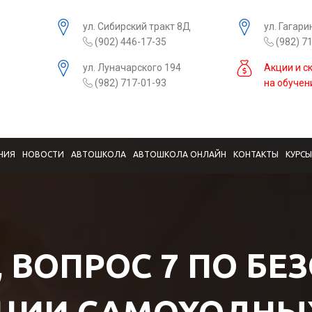
ул. Сибирский тракт 8Д
ул. Гагари
(902) 446-17-35
(982) 7
ул. Луначарского 194
Акции и с
(982) 717-01-93
на обучен
НИЯ
НОВОСТИ
АВТОШКОЛА
АВТОШКОЛА ОНЛАЙН
КОНТАКТЫ
КУРС
, ВОПРОС 7 ПО Б