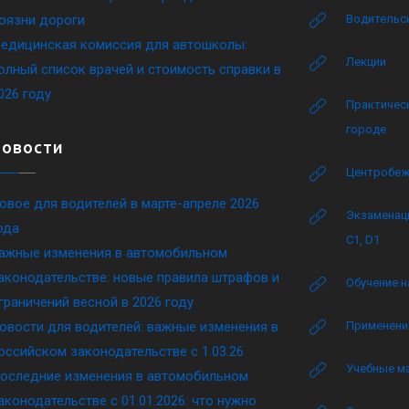
оязни дороги
Водительск
едицинская комиссия для автошколы:
Лекции
олный список врачей и стоимость справки в
026 году
Практическ
городе
Новости
Центробеж
овое для водителей в марте-апреле 2026
Экзаменаци
ода
C1, D1
ажные изменения в автомобильном
аконодательстве: новые правила штрафов и
Обучение н
граничений весной в 2026 году
овости для водителей: важные изменения в
Применение
оссийском законодательстве c 1.03.26
Учебные м
оследние изменения в автомобильном
аконодательстве c 01.01.2026: что нужно