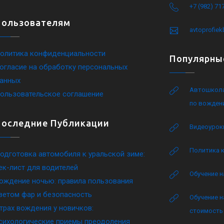
+7 (982) 71
Пользователям
avtoprofie
олитика конфиденциальности
Популярны
огласие на обработку персональных
анных
Автошкола
ользовательское соглашение
по вожден
Последние Публикации
Видеоурок
Политика 
одготовка автомобиля к уральской зиме:
ек-лист для водителей
Обучение н
ождение ночью: правила пользования
ветом фар и безопасность
Обучение н
трах вождения у новичков:
стоимость 
сихологические приемы преодоления