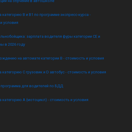
кции на обучение в автошколе
а категорию B и B1 по программе экспресс-курса -
и условия
льнобойщика: зарплата водителя фуры категории CE и
ы в 2026 году
ождению на автомате категории B - стоимость и условия
а категорию C грузовик и D автобус - стоимость и условия
я программа для водителей по БДД
а категорию А (мотоцикл) - стоимость и условия