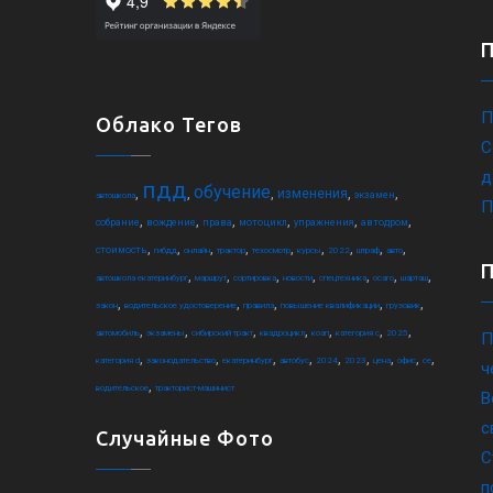
П
Облако Тегов
С
д
пдд
обучение
,
,
,
,
,
изменения
экзамен
автошкола
П
,
,
,
,
,
,
собрание
вождение
права
мотоцикл
упражнения
автодром
,
,
,
,
,
,
,
,
,
стоимость
гибдд
онлайн
трактор
техосмотр
курсы
2022
штраф
авто
,
,
,
,
,
,
,
автошкола екатеринбург
маршрут
сортировка
новости
спецтехника
осаго
шарташ
,
,
,
,
,
закон
водительское удостоверение
правила
повышение квалификации
грузовик
,
,
,
,
,
,
,
автомобиль
экзамены
сибирский тракт
квадроцикл
коап
категория c
2025
П
,
,
,
,
,
,
,
,
,
категория d
законодательство
екатеринбург
автобус
2024
2023
цена
офис
ce
ч
,
водительское
тракторист-машинист
В
с
Случайные Фото
С
п