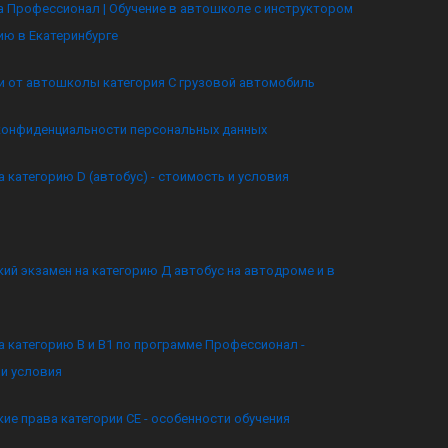
 Профессионал | Обучение в автошколе с инструктором
ию в Екатеринбурге
и от автошколы категория C грузовой автомобиль
конфиденциальности персональных данных
а категорию D (автобус) - стоимость и условия
ий экзамен на категорию Д автобус на автодроме и в
а категорию B и B1 по программе Профессионал -
и условия
ие права категории CE - особенности обучения