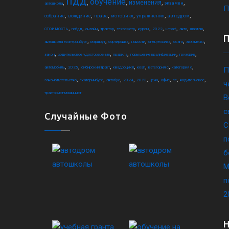
пдд
обучение
,
,
,
,
,
изменения
экзамен
автошкола
П
,
,
,
,
,
,
собрание
вождение
права
мотоцикл
упражнения
автодром
,
,
,
,
,
,
,
,
,
,
стоимость
гибдд
онлайн
трактор
техосмотр
курсы
2022
штраф
авто
шарташ
,
,
,
,
,
,
,
автошкола екатеринбург
маршрут
сортировка
новости
спецтехника
осаго
экзамены
,
,
,
,
,
закон
водительское удостоверение
правила
повышение квалификации
грузовик
,
,
,
,
,
,
,
автомобиль
2025
сибирский тракт
квадроцикл
коап
категория c
категория d
П
,
,
,
,
,
,
,
,
,
законодательство
екатеринбург
автобус
2024
2023
цена
офис
ce
водительское
ч
тракторист-машинист
В
с
Случайные Фото
С
п
б
М
п
2