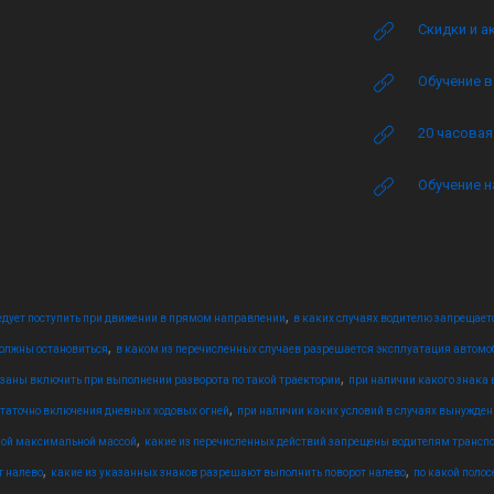
Скидки и а
Обучение в
20 часова
Обучение н
,
едует поступить при движении в прямом направлении
в каких случаях водителю запрещаетс
,
должны остановиться
в каком из перечисленных случаев разрешается эксплуатация автомо
,
язаны включить при выполнении разворота по такой траектории
при наличии какого знака 
,
остаточно включения дневных ходовых огней
при наличии каких условий в случаях вынужден
,
ной максимальной массой
какие из перечисленных действий запрещены водителям транспо
,
,
т налево
какие из указанных знаков разрешают выполнить поворот налево
по какой поло