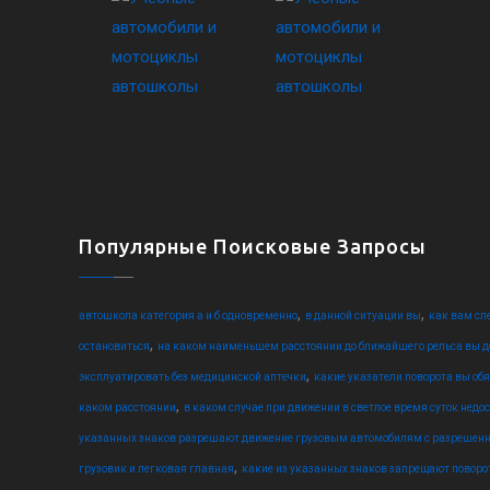
Популярные Поисковые Запросы
,
,
автошкола категория а и б одновременно
в данной ситуации вы
как вам сл
,
остановиться
на каком наименьшем расстоянии до ближайшего рельса вы 
,
эксплуатировать без медицинской аптечки
какие указатели поворота вы об
,
каком расстоянии
в каком случае при движении в светлое время суток нед
указанных знаков разрешают движение грузовым автомобилям с разрешен
,
грузовик и легковая главная
какие из указанных знаков запрещают поворо