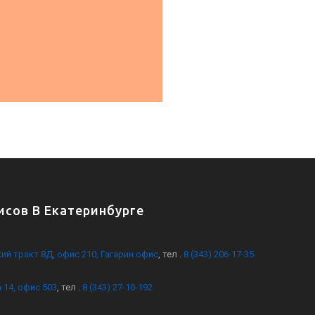
сов В Екатеринбурге
кий тракт 8Д, офис 210, Гагарин офис
, тел .
8 (343) 206-17-35
 14, офис 503
, тел .
8 (343) 27-10-192