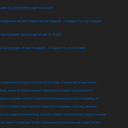
кции на обучение в автошколе
ождению на автомате категории B - стоимость и условия
я программа для водителей по БДД
а категорию А (мотоцикл) - стоимость и условия
,
я движение со скоростью более 50 км ч пдд
в каком месте вам можно
,
биля
какие из перечисленных транспортных средств разрешается
,
водитель должен уступить дорогу если встречный разъезд затруднен
на
,
ной остановки транспортного средства или дорожно транспо
какие из
,
ртных средств в жилой зоне
как вам следует поступить при повороте налево
се вы имеете право двигаться с максимально разрешенной скоростью вне