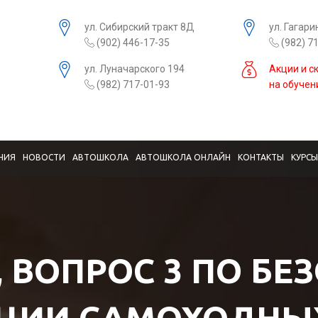
ул. Сибирский тракт 8Д
ул. Гагари
(902) 446-17-35
(982) 7
ул. Луначарского 194
Акции и с
(982) 717-01-93
на обучен
НИЯ
НОВОСТИ
АВТОШКОЛА
АВТОШКОЛА ОНЛАЙН
КОНТАКТЫ
КУРС
, ВОПРОС 3 ПО Б