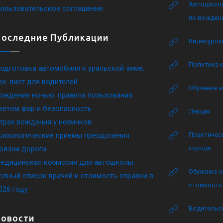
Автошкола
ользовательское соглашение
по вожден
Последние Публикации
Видеоурок
Политика 
одготовка автомобиля к уральской зиме:
ек-лист для водителей
Обучение н
ождение ночью: правила пользования
ветом фар и безопасность
Лекции
трах вождения у новичков:
сихологические приемы преодоления
Практическ
оязни дороги
городе
едицинская комиссия для автошколы:
Обучение н
олный список врачей и стоимость справки в
стоимость 
026 году
Водительск
Новости