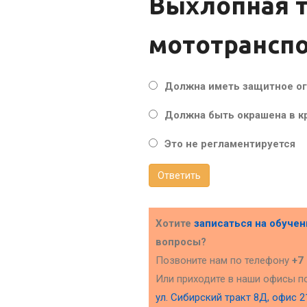
Выхлопная 
мототранспо
Должна иметь защитное о
Должна быть окрашена в к
Это не регламентируется
Ответить
Хотите
записаться на обуче
вопросы?
Позвоните нам по телефону
+7
Или приходите в наши офисы п
ул. Сибирский тракт 8Д, офис 2