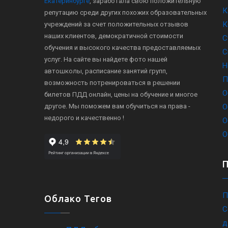
Екатеринбурге
, заработала свою положительную
К
репутацию среди других похожих образовательных
К
учреждений за счет положительных отзывов
наших клиентов, демократичной стоимости
С
обучения и высокого качества предоставляемых
С
услуг. На сайте вы найдете фото нашей
Н
автошколы, расписание занятий групп,
П
возможность потренироваться в решении
О
билетов ПДД онлайн, цены на обучение и многое
другое. Мы поможем вам обучиться на права -
О
недорого и качественно !
О
О
П
Облако Тегов
С
д