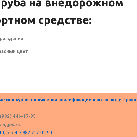
труба на внедорожном
ртном средстве:
граждение
расный цвет
ние или курсы повышения квалификации в
автошколу Проф
 (902) 446-17-35
о адресам
10
, тел.
+ 7 982 717-01-90