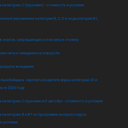
а категорию C (грузовик) - стоимость и условия
онные упражнения категории B, C, D и подкатегории B1,
 знаков, запрещающих остановку и стоянку
ная сила и смещение на повороте
аршруты вождения
льнобойщика: зарплата водителя фуры категории CE и
ы в 2026 году
а категорию C грузовик и D автобус - стоимость и условия
а категорию B и B1 по программе экспресс-курса -
и условия