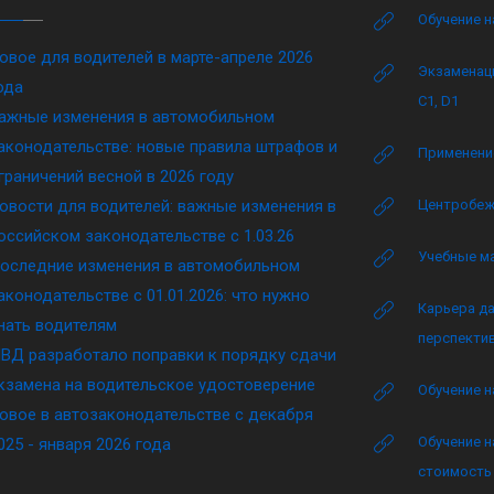
Обучение н
овое для водителей в марте-апреле 2026
Экзаменаци
ода
C1, D1
ажные изменения в автомобильном
аконодательстве: новые правила штрафов и
Применение
граничений весной в 2026 году
овости для водителей: важные изменения в
Центробеж
оссийском законодательстве c 1.03.26
Учебные м
оследние изменения в автомобильном
аконодательстве c 01.01.2026: что нужно
Карьера да
нать водителям
перспектив
ВД разработало поправки к порядку сдачи
кзамена на водительское удостоверение
Обучение н
овое в автозаконодательстве с декабря
Обучение н
025 - января 2026 года
стоимость 