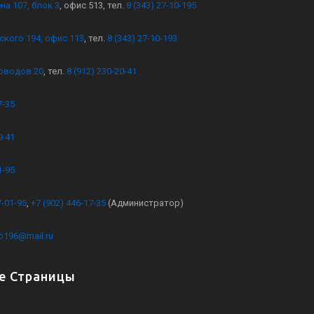
на 107, блок 3
, офис 513, тел.
8 (343) 27-10-195
ского 194, офис 113
, тел.
8 (343) 27-10-193
оводов 20
, тел.
8 (912) 230-20-41
7-35
0-41
1-95
7-01-95
,
+7 (902) 446-17-35
(Администратор)
kb196@mail.ru
е Страницы