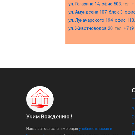
ул. Гагарина 14, офис 503
, тел.
+
ул. Амундсена 107, блок 3, офи
ул. Луначарского 194, офис 113
ул. Животноводов 20
, тел.
+7 (9
З
Учим Вождению !
О
Р
Наша автошкола, имеющая
учебные классы в
П