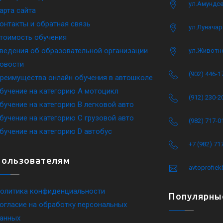
ул.Амундсе
арта сайта
онтакты и обратная связь
ул.Луначар
тоимость обучения
ведения об образовательной организации
ул.Животн
овости
(902) 446-1
реимущества онлайн обучения в автошколе
бучение на категорию A мотоцикл
(912) 230-2
бучение на категорию B легковой авто
бучение на категорию C грузовой авто
(982) 717-0
бучение на категорию D автобус
+7 (982) 71
Пользователям
avtoprofie
олитика конфиденциальности
Популярны
огласие на обработку персональных
анных