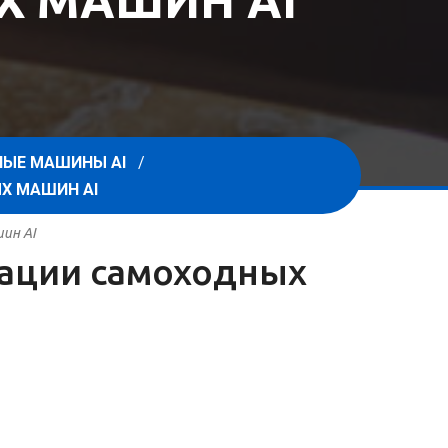
Х МАШИН AI
ЫЕ МАШИНЫ AI
Х МАШИН AI
ин AI
атации самоходных