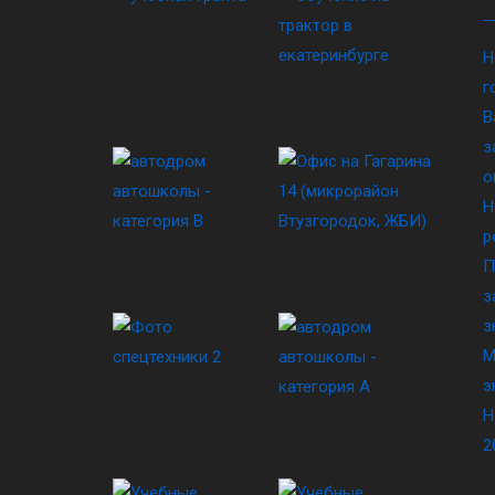
Н
г
В
з
о
Н
р
П
з
з
М
э
Н
2