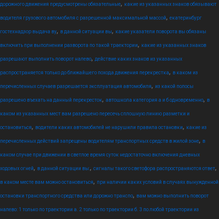
,
дорожного движения предусмотрены обязательные
какие из указанных знаков обязывают
,
водителя грузового автомобиля с разрешенной максимальной массой
екатеринбург
,
,
гостехнадзор выдача ву
в данной ситуации вы
какие указатели поворота вы обязаны
,
включить при выполнении разворота по такой траектории
какие из указанных знаков
,
разрешают выполнить поворот налево
действие каких знаков из указанных
,
распространяется только до ближайшего похода движения перекрестка
в каком из
,
перечисленных случаев разрешается эксплуатация автомобиля
из какой полосы
,
,
разрешено въехать на данный перекресток
автошкола категория а и б одновременно
в
каком из указанных мест вам разрешено пересечь сплошную линию разметки и
,
,
остановиться
водители каких автомобилей не нарушили правила остановки
какие из
,
перечисленных действий запрещены водителям транспортных средств в жилой зоне
в
каком случае при движении в светлое время суток недостаточно включения дневных
,
,
,
ходовых огней
в данной ситуации вы:
сигналы такого светофора распространяются ответ
,
в каком месте вам можно остановиться
при наличии каких условий в случаях вынужденной
,
остановки транспортного средства или дорожно транспо
вам можно выполнить поворот
налево: 1 только по траектории а. 2 только по траектории б. 3 по любой траектории из