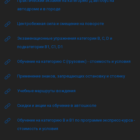
Практический экзамен на категорию Д автобус на
автодроме и в городе
Центробежная сила и смещение на повороте
Экзаменационные упражнения категории B, C, D и
подкатегории B1, C1, D1
Обучение на категорию C (грузовик) - стоимость и условия
Применение знаков, запрещающих остановку и стоянку
Учебные маршруты вождения
Скидки и акции на обучение в автошколе
Обучение на категорию B и B1 по программе экспресс-курса -
стоимость и условия