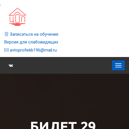
,
Записаться на обучение
Версия для слабовидящих
avtoprofiekb196@mail.ru
БИЛЕТ 29,