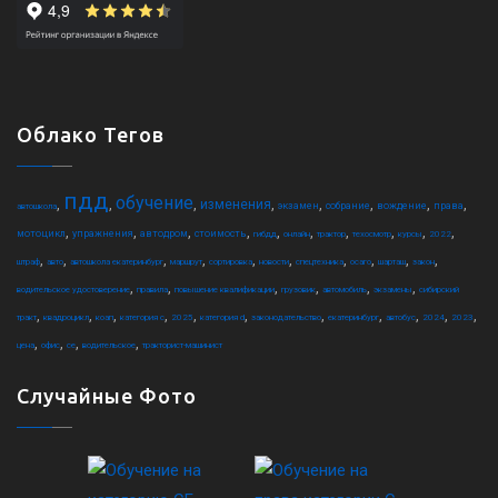
Облако Тегов
пдд
обучение
,
,
,
,
,
,
,
,
изменения
экзамен
собрание
вождение
права
автошкола
,
,
,
,
,
,
,
,
,
,
мотоцикл
упражнения
автодром
стоимость
гибдд
онлайн
трактор
техосмотр
курсы
2022
,
,
,
,
,
,
,
,
,
,
штраф
авто
автошкола екатеринбург
маршрут
сортировка
новости
спецтехника
осаго
шарташ
закон
,
,
,
,
,
,
водительское удостоверение
правила
повышение квалификации
грузовик
автомобиль
экзамены
сибирский
,
,
,
,
,
,
,
,
,
,
,
тракт
квадроцикл
коап
категория c
2025
категория d
законодательство
екатеринбург
автобус
2024
2023
,
,
,
,
цена
офис
ce
водительское
тракторист-машинист
Случайные Фото