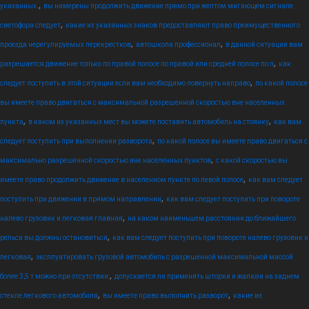
,
указанных.
вы намерены продолжить движение прямо при желтом мигающем сигнале
,
светофора следует
какие из указанных знаков предоставляют право преимущественного
,
,
проезда нерегулируемых перекрестков
автошкола профессионал
в данной ситуации вам
,
разрешается движение только по правой полосе по правой или средней полосе по л
как
,
следует поступить в этой ситуации если вам необходимо повернуть направо
по какой полосе
вы имеете право двигаться с максимальной разрешенной скоростью вне населенных
,
,
пункта
в каком из указанных мест вы можете поставить автомобиль на стоянку
как вам
,
следует поступить при выполнении разворота
по какой полосе вы имеете право двигаться с
,
максимально разрешенной скоростью вне населенных пунктов
с какой скоростью вы
,
имеете право продолжить движение в населенном пункте по левой полосе
как вам следует
,
поступить при движении в прямом направлении
как вам следует поступить при повороте
,
налево грузовик и легковая главная
на каком наименьшем расстоянии до ближайшего
,
рельса вы должны остановиться
как вам следует поступить при повороте налево грузовик и
,
легковая
эксплуатировать грузовой автомобиль с разрешенной максимальной массой
,
более 3,5 т можно при отсутствии:
допускается ли применять шторки и жалюзи на заднем
,
,
стекле легкового автомобиля
вы имеете право выполнить разворот
какие из