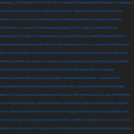
,
,
разворот
как следует поступить в этой ситуации если вам необходимо повернуть направо
в
каком случае при движении в светлое время суток недостаточно включения дневных
,
ходовых огней
на каком наименьшем расстоянии до ближайшего рельса вы должны
,
,
остановиться
в каком случае вы должны будете уступить дорогу автомобилю дпс
,
автошкола категория а и б одновременно
по какой полосе вы имеете право двигаться с
,
максимальной разрешенной скоростью вне населенных пункта
какие из перечисленных
,
действий запрещены водителям транспортных средств в жилой зоне
в каком месте вам
,
,
можно остановиться
какие из указанных знаков разрешают выполнить поворот налево
какие из указанных знаков предоставляют право преимущественного проезда
,
нерегулируемых перекрестков
какие действия водителя приведут к уменьшению
,
центробежной силы возникающей на повороте ответ
по какой полосе вы имеете право
,
двигаться с максимально разрешенной скоростью вне населенных пунктов
екатеринбург
,
гостехнадзор выдача ву
когда может быть прекращена подача сигнала рукой о повороте
,
ответ
какие из перечисленных транспортных средств разрешается эксплуатировать без
,
огнетушителя
знаки предписывающие поворот на лево и направо 4.1.2, 4.1.3,4.1.4 и 4.1.5
,
можно ли выполнять из 2х полос
с какой скоростью вы имеете право продолжить движение