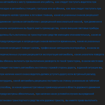
,
на автомобиле к месту проживания или работы
как следует поступить водителю при
,
посадке в автомобиль стоящий у тротуара или на обочине
как вам следует поступить при
,
повороте налево грузовик и легковая главная
какие из указанных знаков разрешают
,
движение грузовым автомобилям с разрешенной максимальной массой
при движении в
,
каком направлении вы будете иметь преимущество
какие внешние световые приборы
,
должны быть включены на транспортном средстве имеющем опознавательные
какие из
,
предупреждающих и запрещающих знаков являются временными
какие из указанных
,
,
знаков запрещают поворот налево
профессионал автошкола екатеринбург
в каком из
,
перечисленных случаев разрешается эксплуатация автомобиля
какие указатели поворота
,
вы обязаны включить при выполнении разворота по такой траектории
в каком месте вам
,
,
следует поставить автомобиль на стоянку с правой стороны дороги
в данной ситуации вы
при наличии какого знака водитель должен уступить дорогу если встречный разъезд
,
затруднен
какой автомобиль разрешено поставить на стоянку указанным на табличке
,
способом
за какие административные правонарушения в области дорожного движения
,
предусмотрены обязательные
при наличии каких условий в случаях вынужденной
,
остановки транспортного средства или дорожно транспо
вы имеете право выполнить