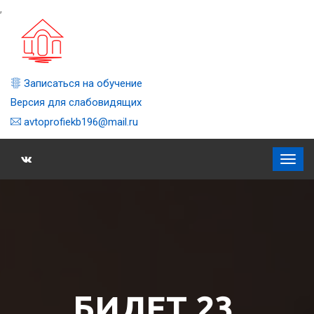
,
Записаться на обучение
Версия для слабовидящих
avtoprofiekb196@mail.ru
БИЛЕТ 23,