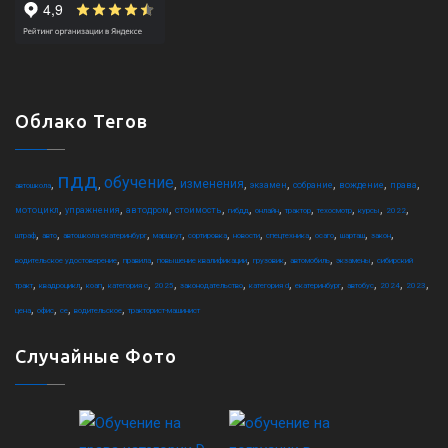
Облако Тегов
пдд
обучение
,
,
,
,
,
,
,
,
изменения
экзамен
собрание
вождение
права
автошкола
,
,
,
,
,
,
,
,
,
,
мотоцикл
упражнения
автодром
стоимость
гибдд
онлайн
трактор
техосмотр
курсы
2022
,
,
,
,
,
,
,
,
,
,
штраф
авто
автошкола екатеринбург
маршрут
сортировка
новости
спецтехника
осаго
шарташ
закон
,
,
,
,
,
,
водительское удостоверение
правила
повышение квалификации
грузовик
автомобиль
экзамены
сибирский
,
,
,
,
,
,
,
,
,
,
,
тракт
квадроцикл
коап
категория c
2025
законодательство
категория d
екатеринбург
автобус
2024
2023
,
,
,
,
цена
офис
ce
водительское
тракторист-машинист
Случайные Фото