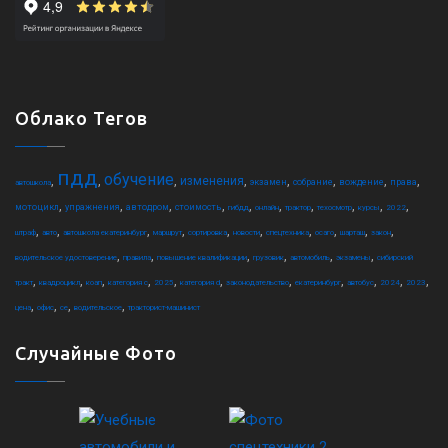
Облако Тегов
пдд
обучение
,
,
,
,
,
,
,
,
изменения
экзамен
собрание
вождение
права
автошкола
,
,
,
,
,
,
,
,
,
,
мотоцикл
упражнения
автодром
стоимость
гибдд
онлайн
трактор
техосмотр
курсы
2022
,
,
,
,
,
,
,
,
,
,
штраф
авто
автошкола екатеринбург
маршрут
сортировка
новости
спецтехника
осаго
шарташ
закон
,
,
,
,
,
,
водительское удостоверение
правила
повышение квалификации
грузовик
автомобиль
экзамены
сибирский
,
,
,
,
,
,
,
,
,
,
,
тракт
квадроцикл
коап
категория c
2025
категория d
законодательство
екатеринбург
автобус
2024
2023
,
,
,
,
цена
офис
ce
водительское
тракторист-машинист
Случайные Фото