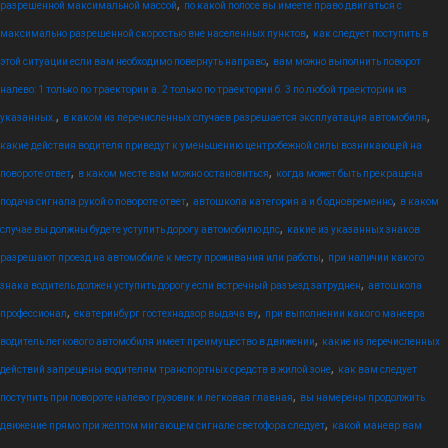
,
разрешенной максимальной массой
по какой полосе вы имеете право двигаться с
,
максимально разрешенной скоростью вне населенных пунктов
как следует поступить в
,
этой ситуации если вам необходимо повернуть направо
вам можно выполнить поворот
налево: 1 только по траектории а. 2 только по траектории б. 3 по любой траектории из
,
,
указанных.
в каком из перечисленных случаев разрешается эксплуатация автомобиля
какие действия водителя приведут к уменьшению центробежной силы возникающей на
,
,
повороте ответ
в каком месте вам можно остановиться
когда может быть прекращена
,
,
подача сигнала рукой о повороте ответ
автошкола категория а и б одновременно
в каком
,
случае вы должны будете уступить дорогу автомобилю дпс
какие из указанных знаков
,
разрешают проезд на автомобиле к месту проживания или работы
при наличии какого
,
знака водитель должен уступить дорогу если встречный разъезд затруднен
автошкола
,
,
профессионал
екатеринбург гостехнадзор выдача ву
при выполнении какого маневра
,
водитель легкового автомобиля имеет преимущество в движении
какие из перечисленных
,
действий запрещены водителям транспортных средств в жилой зоне
как вам следует
,
поступить при повороте налево грузовик и легковая главная
вы намерены продолжить
,
движение прямо при желтом мигающем сигнале светофора следует
какой маневр вам