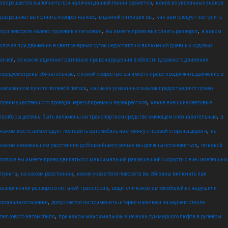
,
запрещается выполнить при наличии данной линии разметки
какие из указанных знаков
,
,
разрешают выполнить поворот налево
в данной ситуации вы
как вам следует поступить
,
,
при повороте налево грузовик и легковая
вы имеете право выполнить разворот
в каком
случае при движении в светлое время суток недостаточно включения дневных ходовых
,
огней
за какие административные правонарушения в области дорожного движения
,
предусмотрены обязательные
с какой скоростью вы имеете право продолжить движение в
,
населенном пункте по левой полосе
какие из указанных знаков предоставляют право
,
преимущественного проезда нерегулируемых перекрестков
какие внешние световые
,
приборы должны быть включены на транспортном средстве имеющем опознавательные
в
,
каком месте вам следует поставить автомобиль на стоянку с правой стороны дороги
на
,
каком наименьшем расстоянии до ближайшего рельса вы должны остановиться
по какой
полосе вы имеете право двигаться с максимальной разрешенной скоростью вне населенных
,
,
пункта
на каком расстоянии
какие указатели поворота вы обязаны включить при
,
выполнении разворота по такой траектории
водители каких автомобилей не нарушили
,
правила остановки
допускается ли применять шторки и жалюзи на заднем стекле
,
легкового автомобиля
при каком максимальном значении суммарного люфта в рулевом