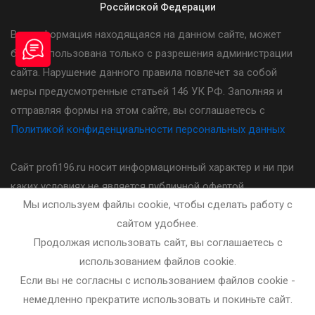
Россйиской Федерации
Вся информация находящаяся на данном сайте, может
быть использована только с разрешения администрации
сайта. Нарушение данного правила повлечет за собой
меры предусмотренные статьей 146 УК РФ. Заполняя и
отправляя формы на этом сайте, вы соглашаетесь с
Политикой конфиденциальности персональных данных
Сайт profi196.ru носит информационный характер и ни при
каких условиях не является публичной офертой,
Мы используем файлы cookie, чтобы сделать работу с
определяемой положениями статьи 437(2) Гражданского
сайтом удобнее.
кодекса Российской Федерации. Стоимость, порядок и
Продолжая использовать сайт, вы соглашаетесь с
другие условия предоставления услуг указанных на сайте
использованием файлов cookie.
необходимо уточнять у администратора автошколы.
Если вы не согласны с использованием файлов cookie -
немедленно прекратите использовать и покиньте сайт.
Разработка и сопровождение сайта - bleaksoft.ru