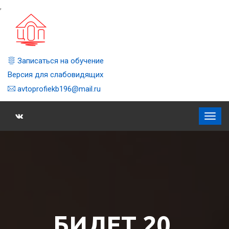
,
Записаться на обучение
Версия для слабовидящих
avtoprofiekb196@mail.ru
БИЛЕТ 20,