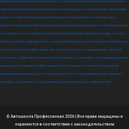
,
движения предусмотрены обязательные
при каком максимальном значении суммарного
,
люфта в рулевом управлении допускается эксплуатация
по какой полосе вы имеете право
,
двигаться с максимально разрешенной скоростью вне населенных пунктов
какие
,
указатели поворота вы обязаны включить при выполнении разворота по такой траектории
,
как следует поступить в этой ситуации если вам необходимо повернуть направо
по какой
полосе вы имеете право двигаться с максимальной разрешенной скоростью вне населенных
,
,
,
пункта
автошкола профессионал
автошкола категория а и б одновременно
на каком
,
,
,
расстоянии
профессионал автошкола екатеринбург
екатеринбург гостехнадзор выдача ву
какие внешние световые приборы должны быть включены на транспортном средстве
,
имеющем опознавательные
как вам следует поступить при повороте налево грузовик и
,
легковая
когда может быть прекращена подача сигнала рукой о повороте ответ
© Автошкола Профессионал 2026 | Все права защищены и
охраняются в соответствии с законодательством