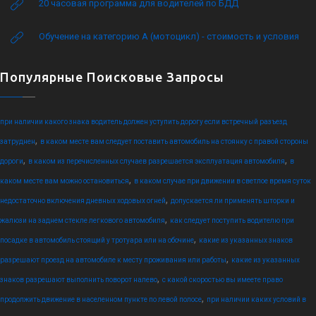
20 часовая программа для водителей по БДД
Обучение на категорию А (мотоцикл) - стоимость и условия
Популярные Поисковые Запросы
при наличии какого знака водитель должен уступить дорогу если встречный разъезд
,
затруднен
в каком месте вам следует поставить автомобиль на стоянку с правой стороны
,
,
дороги
в каком из перечисленных случаев разрешается эксплуатация автомобиля
в
,
каком месте вам можно остановиться
в каком случае при движении в светлое время суток
,
недостаточно включения дневных ходовых огней
допускается ли применять шторки и
,
жалюзи на заднем стекле легкового автомобиля
как следует поступить водителю при
,
посадке в автомобиль стоящий у тротуара или на обочине
какие из указанных знаков
,
разрешают проезд на автомобиле к месту проживания или работы
какие из указанных
,
знаков разрешают выполнить поворот налево
с какой скоростью вы имеете право
,
продолжить движение в населенном пункте по левой полосе
при наличии каких условий в