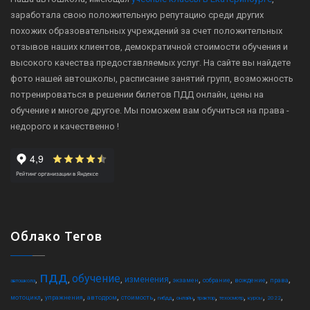
заработала свою положительную репутацию среди других
похожих образовательных учреждений за счет положительных
отзывов наших клиентов, демократичной стоимости обучения и
высокого качества предоставляемых услуг. На сайте вы найдете
фото нашей автошколы, расписание занятий групп, возможность
потренироваться в решении билетов ПДД онлайн, цены на
обучение и многое другое. Мы поможем вам обучиться на права -
недорого и качественно !
Облако Тегов
пдд
обучение
,
,
,
,
,
,
,
,
изменения
экзамен
собрание
вождение
права
автошкола
,
,
,
,
,
,
,
,
,
,
мотоцикл
упражнения
автодром
стоимость
гибдд
онлайн
трактор
техосмотр
курсы
2022