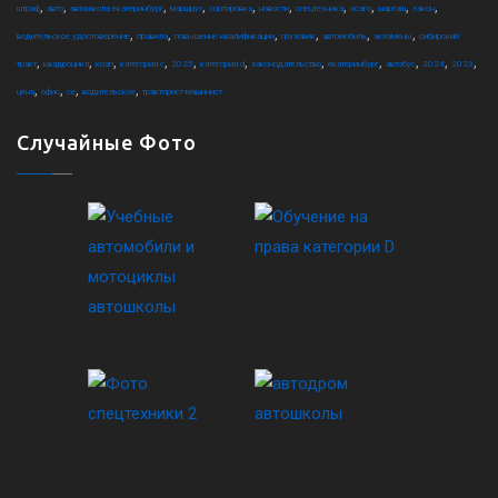
,
,
,
,
,
,
,
,
,
,
штраф
авто
автошкола екатеринбург
маршрут
сортировка
новости
спецтехника
осаго
шарташ
закон
,
,
,
,
,
,
водительское удостоверение
правила
повышение квалификации
грузовик
автомобиль
экзамены
сибирский
,
,
,
,
,
,
,
,
,
,
,
тракт
квадроцикл
коап
категория c
2025
категория d
законодательство
екатеринбург
автобус
2024
2023
,
,
,
,
цена
офис
ce
водительское
тракторист-машинист
Случайные Фото