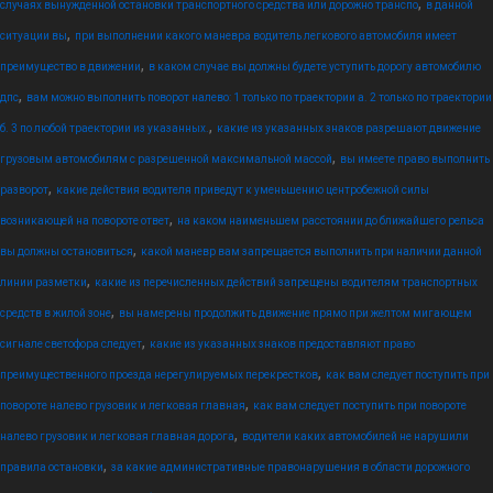
,
случаях вынужденной остановки транспортного средства или дорожно транспо
в данной
,
ситуации вы
при выполнении какого маневра водитель легкового автомобиля имеет
,
преимущество в движении
в каком случае вы должны будете уступить дорогу автомобилю
,
дпс
вам можно выполнить поворот налево: 1 только по траектории а. 2 только по траектории
,
б. 3 по любой траектории из указанных.
какие из указанных знаков разрешают движение
,
грузовым автомобилям с разрешенной максимальной массой
вы имеете право выполнить
,
разворот
какие действия водителя приведут к уменьшению центробежной силы
,
возникающей на повороте ответ
на каком наименьшем расстоянии до ближайшего рельса
,
вы должны остановиться
какой маневр вам запрещается выполнить при наличии данной
,
линии разметки
какие из перечисленных действий запрещены водителям транспортных
,
средств в жилой зоне
вы намерены продолжить движение прямо при желтом мигающем
,
сигнале светофора следует
какие из указанных знаков предоставляют право
,
преимущественного проезда нерегулируемых перекрестков
как вам следует поступить при
,
повороте налево грузовик и легковая главная
как вам следует поступить при повороте
,
налево грузовик и легковая главная дорога
водители каких автомобилей не нарушили
,
правила остановки
за какие административные правонарушения в области дорожного