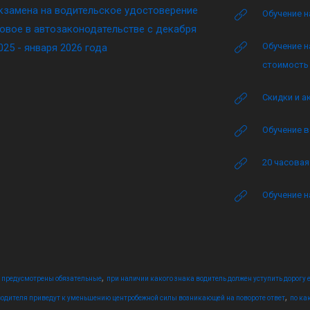
кзамена на водительское удостоверение
Обучение н
овое в автозаконодательстве с декабря
Обучение н
025 - января 2026 года
стоимость 
Скидки и а
Обучение в
20 часова
Обучение н
,
 предусмотрены обязательные
при наличии какого знака водитель должен уступить дорогу 
,
водителя приведут к уменьшению центробежной силы возникающей на повороте ответ
по ка