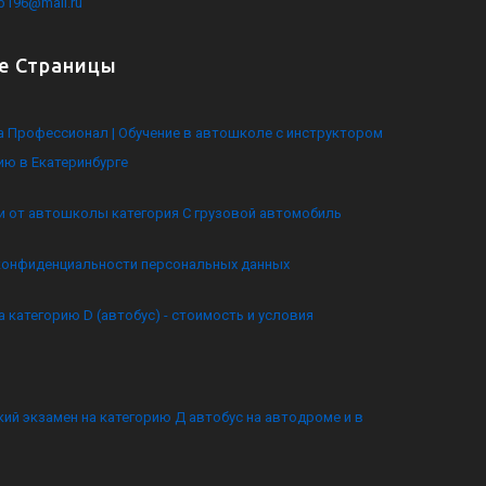
kb196@mail.ru
е Страницы
 Профессионал | Обучение в автошколе с инструктором
ию в Екатеринбурге
и от автошколы категория C грузовой автомобиль
конфиденциальности персональных данных
а категорию D (автобус) - стоимость и условия
ий экзамен на категорию Д автобус на автодроме и в