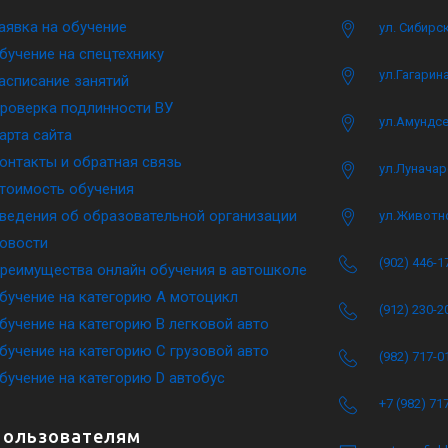
аявка на обучение
ул. Сибирс
бучение на спецтехнику
ул.Гагарина
асписание занятий
роверка подлинности ВУ
ул.Амундсе
арта сайта
онтакты и обратная связь
ул.Луначар
тоимость обучения
ведения об образовательной организации
ул.Животн
овости
(902) 446-1
реимущества онлайн обучения в автошколе
бучение на категорию A мотоцикл
(912) 230-2
бучение на категорию B легковой авто
бучение на категорию C грузовой авто
(982) 717-0
бучение на категорию D автобус
+7 (982) 71
Пользователям