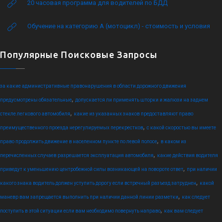
20 часовая программа для водителей по БДД
Обучение на категорию А (мотоцикл) - стоимость и условия
Популярные Поисковые Запросы
за какие административные правонарушения в области дорожного движения
,
предусмотрены обязательные
допускается ли применять шторки и жалюзи на заднем
,
стекле легкового автомобиля
какие из указанных знаков предоставляют право
,
преимущественного проезда нерегулируемых перекрестков
с какой скоростью вы имеете
,
право продолжить движение в населенном пункте по левой полосе
в каком из
,
перечисленных случаев разрешается эксплуатация автомобиля
какие действия водителя
,
приведут к уменьшению центробежной силы возникающей на повороте ответ
при наличии
,
какого знака водитель должен уступить дорогу если встречный разъезд затруднен
какой
,
маневр вам запрещается выполнить при наличии данной линии разметки
как следует
,
поступить в этой ситуации если вам необходимо повернуть направо
как вам следует