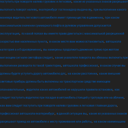
,
поступить при повороте налево грузовик и легковая
какие из указанных знаков разрешают
,
,
выполнить поворот налево
екатеринбург гостехнадзор выдача ву
при выполнении какого
,
маневра водитель легкового автомобиля имеет преимущество в движении
при каком
максимальном значении суммарного люфта в рулевом управлении допускается
,
эксплуатация
по какой полосе вы имеете право двигаться с максимальной разрешенной
,
,
скоростью вне населенных пункта
в каком месте вам можно остановиться
автошкола
,
категория а и б одновременно
вы намерены продолжить движение прямо при желтом
,
мигающем сигнале светофора следует
какие указатели поворота вы обязаны включить при
,
,
выполнении разворота по такой траектории
автошкола профессионал
в каком случае вы
,
,
должны будете уступить дорогу автомобилю дпс
на каком расстоянии
какие внешние
световые приборы должны быть включены на транспортном средстве имеющем
,
,
опознавательные
водители каких автомобилей не нарушили правила остановки
как
,
следует поступить водителю при посадке в автомобиль стоящий у тротуара или на обочине
,
как вам следует поступить при повороте налево грузовик и легковая главная дорога
,
,
профессионал автошкола екатеринбург
в данной ситуации вы
какие из указанных знаков
,
разрешают проезд на автомобиле к месту проживания или работы
на каком наименьшем