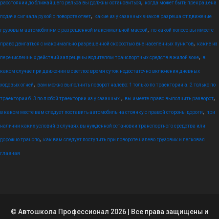
,
расстоянии до ближайшего рельса вы должны остановиться
когда может быть прекращена
,
подача сигнала рукой о повороте ответ
какие из указанных знаков разрешают движение
,
грузовым автомобилям с разрешенной максимальной массой
по какой полосе вы имеете
,
право двигаться с максимально разрешенной скоростью вне населенных пунктов
какие из
,
перечисленных действий запрещены водителям транспортных средств в жилой зоне
в
каком случае при движении в светлое время суток недостаточно включения дневных
,
ходовых огней
вам можно выполнить поворот налево: 1 только по траектории а. 2 только по
,
,
траектории б. 3 по любой траектории из указанных.
вы имеете право выполнить разворот
,
в каком месте вам следует поставить автомобиль на стоянку с правой стороны дороги
при
наличии каких условий в случаях вынужденной остановки транспортного средства или
,
дорожно транспо
как вам следует поступить при повороте налево грузовик и легковая
главная
© Автошкола Профессионал 2026 | Все права защищены и