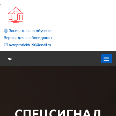
,
Записаться на обучение
Версия для слабовидящих
avtoprofiekb196@mail.ru
СПЕЦСИГНАЛ