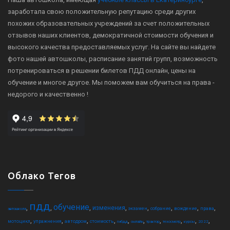
заработала свою положительную репутацию среди других
похожих образовательных учреждений за счет положительных
отзывов наших клиентов, демократичной стоимости обучения и
высокого качества предоставляемых услуг. На сайте вы найдете
фото нашей автошколы, расписание занятий групп, возможность
потренироваться в решении билетов ПДД онлайн, цены на
обучение и многое другое. Мы поможем вам обучиться на права -
недорого и качественно !
Облако Тегов
пдд
обучение
,
,
,
,
,
,
,
,
изменения
экзамен
собрание
вождение
права
автошкола
,
,
,
,
,
,
,
,
,
,
мотоцикл
упражнения
автодром
стоимость
гибдд
онлайн
трактор
техосмотр
курсы
2022