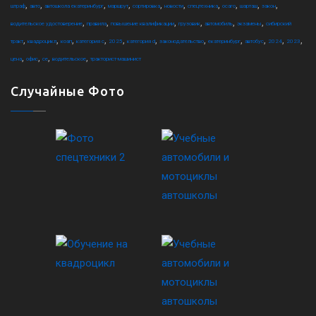
,
,
,
,
,
,
,
,
,
,
штраф
авто
автошкола екатеринбург
маршрут
сортировка
новости
спецтехника
осаго
шарташ
закон
,
,
,
,
,
,
водительское удостоверение
правила
повышение квалификации
грузовик
автомобиль
экзамены
сибирский
,
,
,
,
,
,
,
,
,
,
,
тракт
квадроцикл
коап
категория c
2025
категория d
законодательство
екатеринбург
автобус
2024
2023
,
,
,
,
цена
офис
ce
водительское
тракторист-машинист
Случайные Фото