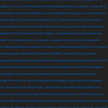
,
следует поступить в этой ситуации если вам необходимо повернуть направо
в каком месте
,
вам следует поставить автомобиль на стоянку с правой стороны дороги
в каком случае вы
,
должны будете уступить дорогу автомобилю дпс
какие из перечисленных транспортных
,
средств разрешается эксплуатировать без огнетушителя
как вам следует поступить при
,
повороте налево грузовик и легковая главная
при движении в каком направлении вы
,
будете иметь преимущество
в каком месте на данном участке дороги вам разрешено
,
поставить автомобиль на длительную стоянку
с какой максимальной скоростью вы имеете
,
право продолжить движение на легковом автомобиле
какие из указанных знаков
,
разрешают движение грузовым автомобилям с разрешенной максимальной массой
какие
,
из указанных знаков разрешают выполнить поворот налево
по какой полосе вы имеете
,
право двигаться с максимально разрешенной скоростью вне населенных пунктов
,
профи196 автошкола
какие действия водителя приведут к уменьшению центробежной
,
силы возникающей на повороте ответ
какие внешние световые приборы должны быть
,
включены на транспортном средстве имеющем опознавательные
с какой скоростью вы
,
имеете право продолжить движение в населенном пункте по правой полосе
какие указатели
,
поворота вы обязаны включить при выполнении разворота по такой траектории
при каком