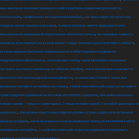
максимальном значении суммарного люфта в рулевом управлении допускается
,
,
эксплуатация
профессионал автошкола екатеринбург
как вам следует поступить при
,
повороте налево грузовик и легковая
по какой полосе вы имеете право двигаться с
,
максимальной разрешенной скоростью вне населенных пункта
вы намерены повернуть
,
налево на этом перекрестке в какой момент следует включить указатели левого поворота
за какие административные правонарушения в области дорожного движения
,
,
предусмотрены обязательные
на каком расстоянии
какой автомобиль разрешено
,
поставить на стоянку указанным на табличке способом
какой маневр вам запрещается
,
выполнить при наличии данной линии разметки
на каком расстоянии от знака вам
,
разрешено поставить автомобиль на стоянку
с какой максимальной скоростью вы имеете
,
право продолжить движение на легковом автомобиле с прицепом
вам можно выполнить
поворот налево: 1 только по траектории а. 2 только по траектории б. 3 по любой траектории из
,
указанных.
при наличии какого знака водитель должен уступить дорогу если встречный
,
разъезд затруднен
какие из указанных знаков разрешают проезд на автомобиле к месту
,
проживания или работы
с какой максимальной скоростью разрешается продолжить
движение при буксировке неисправного