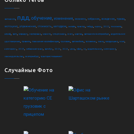
пдд
обучение
,
,
,
,
,
,
,
,
изменения
экзамен
собрание
вождение
права
автошкола
,
,
,
,
,
,
,
,
,
,
мотоцикл
упражнения
стоимость
автодром
онлайн
трактор
гибдд
курсы
2022
техосмотр
,
,
,
,
,
,
,
,
,
штраф
авто
маршрут
сортировка
новости
спецтехника
осаго
шарташ
автошкола екатеринбург
водительское
,
,
,
,
,
,
,
,
,
удостоверение
правила
повышение квалификации
грузовик
автомобиль
экзамены
закон
квадроцикл
коап
,
,
,
,
,
,
,
,
,
,
,
категория c
2025
сибирский тракт
автобус
2024
2023
цена
офис
ce
водительское
категория d
,
,
законодательство
екатеринбург
тракторист-машинист
Случайные Фото