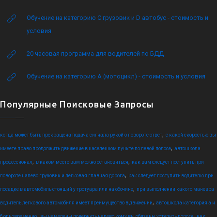
Обучение на категорию C грузовик и D автобус - стоимость и
условия
20 часовая программа для водителей по БДД
Обучение на категорию А (мотоцикл) - стоимость и условия
Популярные Поисковые Запросы
,
когда может быть прекращена подача сигнала рукой о повороте ответ
с какой скоростью вы
,
имеете право продолжить движение в населенном пункте по левой полосе
автошкола
,
,
профессионал
в каком месте вам можно остановиться
как вам следует поступить при
,
повороте налево грузовик и легковая главная дорога
как следует поступить водителю при
,
посадке в автомобиль стоящий у тротуара или на обочине
при выполнении какого маневра
,
водитель легкового автомобиля имеет преимущество в движении
автошкола категория а и
,
,
б одновременно
вы намерены повернуть налево кому вы обязаны уступить дорогу
как