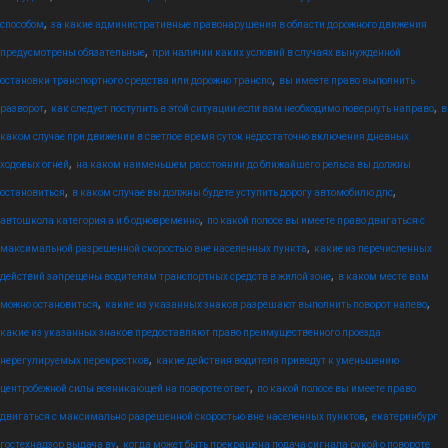
,
способом
за какие административные правонарушения в области дорожного движения
,
предусмотрены обязательные
при наличии каких условий в случаях вынужденной
,
остановки транспортного средства или дорожно транспо
вы имеете право выполнить
,
,
разворот
как следует поступить в этой ситуации если вам необходимо повернуть направо
в
каком случае при движении в светлое время суток недостаточно включения дневных
,
ходовых огней
на каком наименьшем расстоянии до ближайшего рельса вы должны
,
,
остановиться
в каком случае вы должны будете уступить дорогу автомобилю дпс
,
автошкола категория а и б одновременно
по какой полосе вы имеете право двигаться с
,
максимальной разрешенной скоростью вне населенных пункта
какие из перечисленных
,
действий запрещены водителям транспортных средств в жилой зоне
в каком месте вам
,
,
можно остановиться
какие из указанных знаков разрешают выполнить поворот налево
какие из указанных знаков предоставляют право преимущественного проезда
,
нерегулируемых перекрестков
какие действия водителя приведут к уменьшению
,
центробежной силы возникающей на повороте ответ
по какой полосе вы имеете право
,
двигаться с максимально разрешенной скоростью вне населенных пунктов
екатеринбург
,
гостехнадзор выдача ву
когда может быть прекращена подача сигнала рукой о повороте