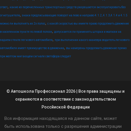
,
ответ
какие из перечисленных транспортных средств разрешается эксплуатировать без
,
огнетушителя
знаки предписывающие поворот на лево и направо 4.1.2, 4.1.3,4.1.4 и 4.1.5
,
можно ли выполнять из 2х полос
с какой скоростью вы имеете право продолжить движение
,
в населенном пункте по левой полосе
допускается ли применять шторки и жалюзи на
,
заднем стекле легкового автомобиля
при выполнении какого маневра водитель легкового
,
автомобиля имеет преимущество в движении
вы намерены продолжить движение прямо
при желтом мигающем сигнале светофора следует
© Автошкола Профессионал 2026 | Все права защищены и
охраняются в соответствии с законодательством
Россйиской Федерации
Вся информация находящаяся на данном сайте, может
быть использована только с разрешения администрации