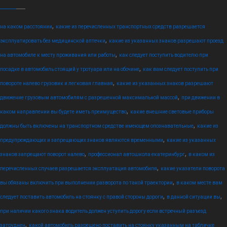
,
на каком расстоянии
какие из перечисленных транспортных средств разрешается
,
эксплуатировать без медицинской аптечки
какие из указанных знаков разрешают проезд
,
на автомобиле к месту проживания или работы
как следует поступить водителю при
,
посадке в автомобиль стоящий у тротуара или на обочине
как вам следует поступить при
,
повороте налево грузовик и легковая главная
какие из указанных знаков разрешают
,
движение грузовым автомобилям с разрешенной максимальной массой
при движении в
,
каком направлении вы будете иметь преимущество
какие внешние световые приборы
,
должны быть включены на транспортном средстве имеющем опознавательные
какие из
,
предупреждающих и запрещающих знаков являются временными
какие из указанных
,
,
знаков запрещают поворот налево
профессионал автошкола екатеринбург
в каком из
,
перечисленных случаев разрешается эксплуатация автомобиля
какие указатели поворота
,
вы обязаны включить при выполнении разворота по такой траектории
в каком месте вам
,
,
следует поставить автомобиль на стоянку с правой стороны дороги
в данной ситуации вы
при наличии какого знака водитель должен уступить дорогу если встречный разъезд
,
затруднен
какой автомобиль разрешено поставить на стоянку указанным на табличке