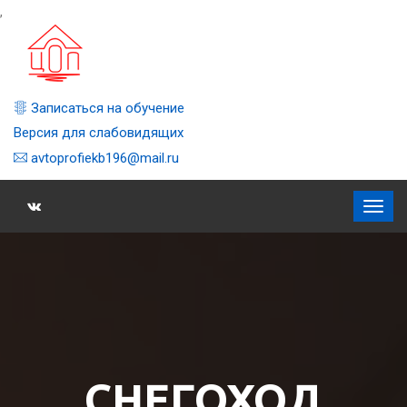
,
Записаться на обучение
Версия для слабовидящих
avtoprofiekb196@mail.ru
СНЕГОХОД