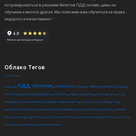
потренироваться в решении билетов ПДД онлайн, цены на
обучение и многое другое. Мы поможем вам обучиться на права -
недорого и качественно !
Облако Тегов
пдд
обучение
,
,
,
,
,
,
,
,
изменения
экзамен
собрание
вождение
права
автошкола
,
,
,
,
,
,
,
,
,
,
мотоцикл
упражнения
автодром
стоимость
гибдд
онлайн
трактор
техосмотр
курсы
2022
,
,
,
,
,
,
,
,
,
,
штраф
авто
автошкола екатеринбург
маршрут
сортировка
новости
спецтехника
осаго
шарташ
закон
,
,
,
,
,
,
водительское удостоверение
правила
повышение квалификации
грузовик
автомобиль
экзамены
сибирский
,
,
,
,
,
,
,
,
,
,
,
тракт
квадроцикл
коап
категория c
2025
законодательство
категория d
екатеринбург
автобус
2024
2023
,
,
,
,
цена
офис
ce
водительское
тракторист-машинист