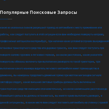
Популярные Поисковые Запросы
какие из указанных знаков разрешают проезд на автомобиле к месту проживания или
,
,
работы
как следует поступить в этой ситуации если вам необходимо повернуть направо
,
профессионал автошкола екатеринбург
при наличии каких условий в случаях вынужденной
,
остановки транспортного средства или дорожно транспо
как вам следует поступить при
,
,
повороте налево грузовик и легковая главная
на каком расстоянии
какие указатели
,
поворота вы обязаны включить при выполнении разворота по такой траектории
при
выполнении какого маневра водитель легкового автомобиля имеет преимущество в
,
движении
вы намерены продолжить движение прямо при желтом мигающем сигнале
,
светофора следует
какие внешние световые приборы должны быть включены на
,
транспортном средстве имеющем опознавательные
на каком наименьшем расстоянии до
,
,
ближайшего рельса вы должны остановиться
вы имеете право выполнить разворот
в
,
данной ситуации вы
в каком месте вам следует поставить автомобиль на стоянку с правой