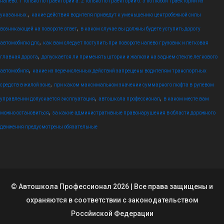
налево: 1 только по траектории а. 2 только по траектории б. 3 по любой траектории из
,
указанных.
какие действия водителя приведут к уменьшению центробежной силы
,
возникающей на повороте ответ
в каком случае вы должны будете уступить дорогу
,
автомобилю дпс
как вам следует поступить при повороте налево грузовик и легковая
,
главная дорога
допускается ли применять шторки и жалюзи на заднем стекле легкового
,
автомобиля
какие из перечисленных действий запрещены водителям транспортных
,
средств в жилой зоне
при каком максимальном значении суммарного люфта в рулевом
,
,
управлении допускается эксплуатация
автошкола профессионал
в каком месте вам
,
можно остановиться
за какие административные правонарушения в области дорожного
движения предусмотрены обязательные
© Автошкола Профессионал 2026 | Все права защищены и
охраняются в соответствии с законодательством
Россйиской Федерации