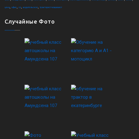
,
,
,
,
цена
офис
ce
водительское
тракторист-машинист
Случайные Фото