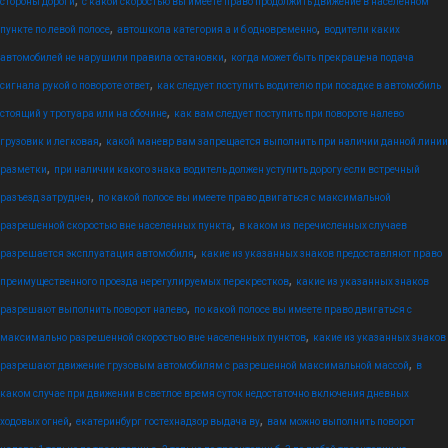
,
стороны дороги
с какой скоростью вы имеете право продолжить движение в населенном
,
,
пункте по левой полосе
автошкола категория а и б одновременно
водители каких
,
автомобилей не нарушили правила остановки
когда может быть прекращена подача
,
сигнала рукой о повороте ответ
как следует поступить водителю при посадке в автомобиль
,
стоящий у тротуара или на обочине
как вам следует поступить при повороте налево
,
грузовик и легковая
какой маневр вам запрещается выполнить при наличии данной линии
,
разметки
при наличии какого знака водитель должен уступить дорогу если встречный
,
разъезд затруднен
по какой полосе вы имеете право двигаться с максимальной
,
разрешенной скоростью вне населенных пункта
в каком из перечисленных случаев
,
разрешается эксплуатация автомобиля
какие из указанных знаков предоставляют право
,
преимущественного проезда нерегулируемых перекрестков
какие из указанных знаков
,
разрешают выполнить поворот налево
по какой полосе вы имеете право двигаться с
,
максимально разрешенной скоростью вне населенных пунктов
какие из указанных знаков
,
разрешают движение грузовым автомобилям с разрешенной максимальной массой
в
каком случае при движении в светлое время суток недостаточно включения дневных
,
,
ходовых огней
екатеринбург гостехнадзор выдача ву
вам можно выполнить поворот