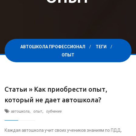
АВТОШКОЛА ПРОФЕССИОНАЛ
ТЕГИ
ОПЫТ
Статьи »
Как приобрести опыт,
который не дает автошкола?
,
,
автошкола
опыт
оубчение
Каждая автошкола учит своих учеников знаниям по ПДД,