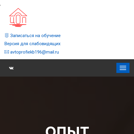
,
Записаться на обучение
Версия для слабовидящих
avtoprofiekb196@mail.ru
ОПЫТ