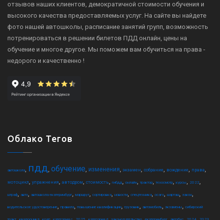
отзывов наших клиентов, демократичной стоимости обучения и
высокого качества предоставляемых услуг. На сайте вы найдете
фото нашей автошколы, расписание занятий групп, возможность
потренироваться в решении билетов ПДД онлайн, цены на
обучение и многое другое. Мы поможем вам обучиться на права -
недорого и качественно !
Облако Тегов
пдд
обучение
,
,
,
,
,
,
,
,
изменения
экзамен
собрание
вождение
права
автошкола
,
,
,
,
,
,
,
,
,
,
мотоцикл
упражнения
автодром
стоимость
гибдд
онлайн
трактор
техосмотр
курсы
2022
,
,
,
,
,
,
,
,
,
,
штраф
авто
автошкола екатеринбург
маршрут
сортировка
новости
спецтехника
осаго
шарташ
закон
,
,
,
,
,
,
водительское удостоверение
правила
повышение квалификации
грузовик
автомобиль
экзамены
сибирский
,
,
,
,
,
,
,
,
,
,
,
тракт
квадроцикл
коап
категория c
2025
категория d
законодательство
екатеринбург
автобус
2024
2023