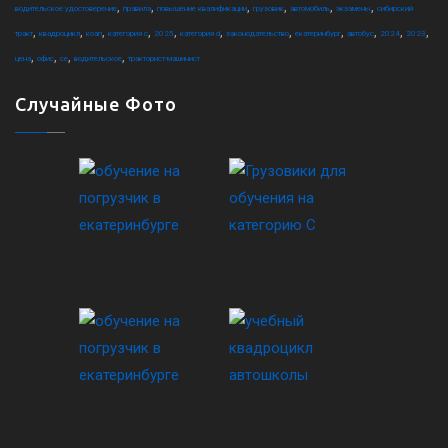
,
,
,
,
,
,
водительское удостоверение
правила
повышение квалификации
грузовик
автомобиль
экзамены
сибирский
,
,
,
,
,
,
,
,
,
,
,
тракт
квадроцикл
коап
категория c
2025
категория d
законодательство
екатеринбург
автобус
2024
2023
,
,
,
,
цена
офис
ce
водительское
тракторист-машинист
Случайные Фото