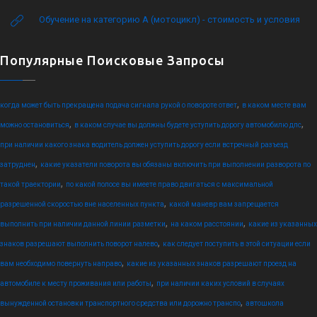
Обучение на категорию А (мотоцикл) - стоимость и условия
Популярные Поисковые Запросы
,
когда может быть прекращена подача сигнала рукой о повороте ответ
в каком месте вам
,
,
можно остановиться
в каком случае вы должны будете уступить дорогу автомобилю дпс
при наличии какого знака водитель должен уступить дорогу если встречный разъезд
,
затруднен
какие указатели поворота вы обязаны включить при выполнении разворота по
,
такой траектории
по какой полосе вы имеете право двигаться с максимальной
,
разрешенной скоростью вне населенных пункта
какой маневр вам запрещается
,
,
выполнить при наличии данной линии разметки
на каком расстоянии
какие из указанных
,
знаков разрешают выполнить поворот налево
как следует поступить в этой ситуации если
,
вам необходимо повернуть направо
какие из указанных знаков разрешают проезд на
,
автомобиле к месту проживания или работы
при наличии каких условий в случаях
,
вынужденной остановки транспортного средства или дорожно транспо
автошкола