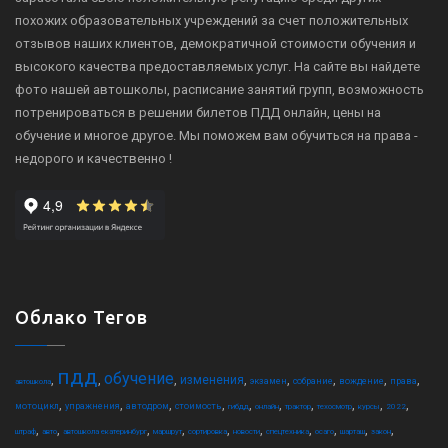
похожих образовательных учреждений за счет положительных
отзывов наших клиентов, демократичной стоимости обучения и
высокого качества предоставляемых услуг. На сайте вы найдете
фото нашей автошколы, расписание занятий групп, возможность
потренироваться в решении билетов ПДД онлайн, цены на
обучение и многое другое. Мы поможем вам обучиться на права -
недорого и качественно !
Облако Тегов
пдд
обучение
,
,
,
,
,
,
,
,
изменения
экзамен
собрание
вождение
права
автошкола
,
,
,
,
,
,
,
,
,
,
мотоцикл
упражнения
автодром
стоимость
гибдд
онлайн
трактор
техосмотр
курсы
2022
,
,
,
,
,
,
,
,
,
,
штраф
авто
автошкола екатеринбург
маршрут
сортировка
новости
спецтехника
осаго
шарташ
закон