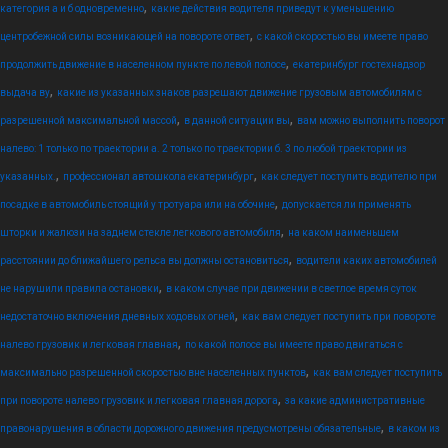
,
категория а и б одновременно
какие действия водителя приведут к уменьшению
,
центробежной силы возникающей на повороте ответ
с какой скоростью вы имеете право
,
продолжить движение в населенном пункте по левой полосе
екатеринбург гостехнадзор
,
выдача ву
какие из указанных знаков разрешают движение грузовым автомобилям с
,
,
разрешенной максимальной массой
в данной ситуации вы
вам можно выполнить поворот
налево: 1 только по траектории а. 2 только по траектории б. 3 по любой траектории из
,
,
указанных.
профессионал автошкола екатеринбург
как следует поступить водителю при
,
посадке в автомобиль стоящий у тротуара или на обочине
допускается ли применять
,
шторки и жалюзи на заднем стекле легкового автомобиля
на каком наименьшем
,
расстоянии до ближайшего рельса вы должны остановиться
водители каких автомобилей
,
не нарушили правила остановки
в каком случае при движении в светлое время суток
,
недостаточно включения дневных ходовых огней
как вам следует поступить при повороте
,
налево грузовик и легковая главная
по какой полосе вы имеете право двигаться с
,
максимально разрешенной скоростью вне населенных пунктов
как вам следует поступить
,
при повороте налево грузовик и легковая главная дорога
за какие административные
,
правонарушения в области дорожного движения предусмотрены обязательные
в каком из