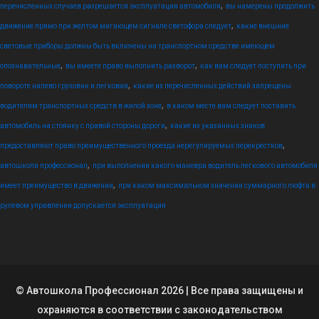
,
перечисленных случаев разрешается эксплуатация автомобиля
вы намерены продолжить
,
движение прямо при желтом мигающем сигнале светофора следует
какие внешние
световые приборы должны быть включены на транспортном средстве имеющем
,
,
опознавательные
вы имеете право выполнить разворот
как вам следует поступить при
,
повороте налево грузовик и легковая
какие из перечисленных действий запрещены
,
водителям транспортных средств в жилой зоне
в каком месте вам следует поставить
,
автомобиль на стоянку с правой стороны дороги
какие из указанных знаков
,
предоставляют право преимущественного проезда нерегулируемых перекрестков
,
автошкола профессионал
при выполнении какого маневра водитель легкового автомобиля
,
имеет преимущество в движении
при каком максимальном значении суммарного люфта в
рулевом управлении допускается эксплуатация
© Автошкола Профессионал 2026 | Все права защищены и
охраняются в соответствии с законодательством