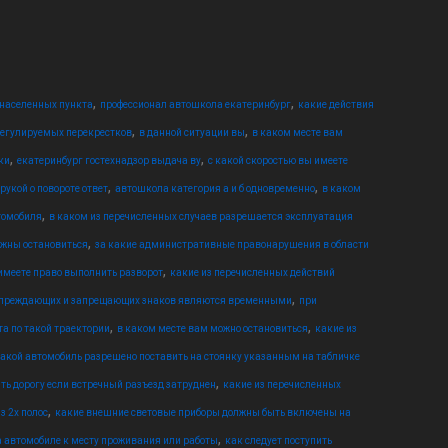
,
,
 населенных пункта
профессионал автошкола екатеринбург
какие действия
,
,
регулируемых перекрестков
в данной ситуации вы
в каком месте вам
,
,
ки
екатеринбург гостехнадзор выдача ву
с какой скоростью вы имеете
,
,
укой о повороте ответ
автошкола категория а и б одновременно
в каком
,
томобиля
в каком из перечисленных случаев разрешается эксплуатация
,
лжны остановиться
за какие административные правонарушения в области
,
имеете право выполнить разворот
какие из перечисленных действий
,
упреждающих и запрещающих знаков являются временными
при
,
,
а по такой траектории
в каком месте вам можно остановиться
какие из
акой автомобиль разрешено поставить на стоянку указанным на табличке
,
ть дорогу если встречный разъезд затруднен
какие из перечисленных
,
з 2х полос
какие внешние световые приборы должны быть включены на
,
а автомобиле к месту проживания или работы
как следует поступить