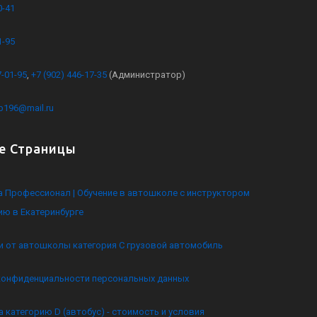
0-41
1-95
7-01-95
,
+7 (902) 446-17-35
(Администратор)
kb196@mail.ru
е Страницы
 Профессионал | Обучение в автошколе с инструктором
ию в Екатеринбурге
и от автошколы категория C грузовой автомобиль
конфиденциальности персональных данных
а категорию D (автобус) - стоимость и условия