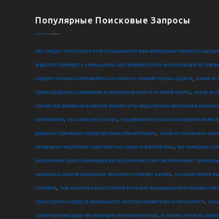
Популярные Поисковые Запросы
как следует поступить в этой ситуации если вам необходимо повернуть напра
водителя приведут к уменьшению центробежной силы возникающей на поворо
,
следует поставить автомобиль на стоянку с правой стороны дороги
какие из
,
право продолжить движение в населенном пункте по левой полосе
какие из 
случае при движении в светлое время суток недостаточно включения дневных
,
,
автомобиля
на каком расстоянии
при движении в каком направлении вы б
,
дорожного движения предусмотрены обязательные
какие из указанных зна
,
запрещены водителям транспортных средств в жилой зоне
вы намерены про
выполнении какого маневра водитель легкового автомобиля имеет преимущ
,
указанных знаков разрешают выполнить поворот налево
по какой полосе в
,
способом
при наличии каких условий в случаях вынужденной остановки тран
,
транспортных средств разрешается эксплуатировать без огнетушителя
знак
,
транспортном средстве имеющем опознавательные
в каком случае вы долж