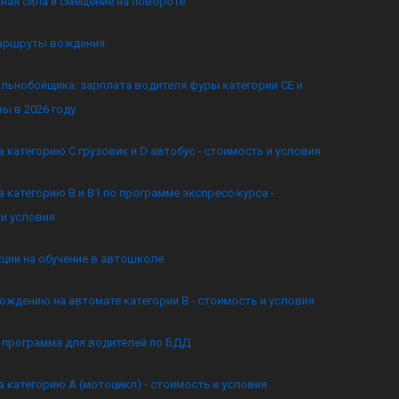
ная сила и смещение на повороте
аршруты вождения
льнобойщика: зарплата водителя фуры категории CE и
ы в 2026 году
а категорию C грузовик и D автобус - стоимость и условия
а категорию B и B1 по программе экспресс-курса -
и условия
кции на обучение в автошколе
ождению на автомате категории B - стоимость и условия
я программа для водителей по БДД
а категорию А (мотоцикл) - стоимость и условия