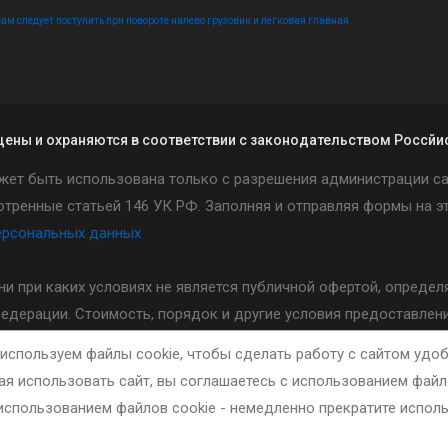
вам следует поступить при повороте налево грузовик и легковая главная
щены и охраняются в соответствии с законодательством Россй
жет быть использована только с разрешения администрации са
тренные статьей 146 УК РФ. Заполняя и отправляя формы на эт
ерсональных данных
и ни при каких условиях не является публичной офертой, опред
Федерации. Стоимость, порядок и другие условия предоставлени
ошколы.
используем файлы cookie, чтобы сделать работу с сайтом удоб
я использовать сайт, вы соглашаетесь с использованием файло
использованием файлов cookie - немедленно прекратите исполь