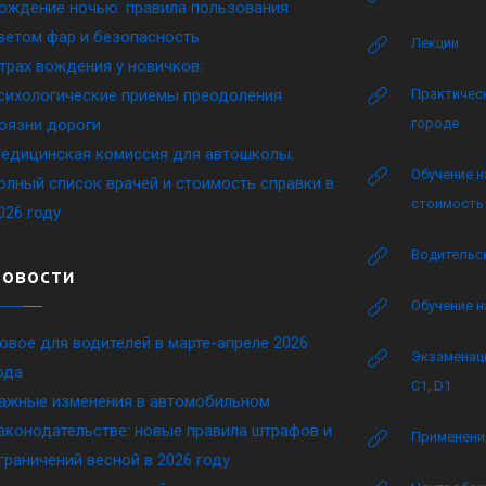
ождение ночью: правила пользования
ветом фар и безопасность
Лекции
трах вождения у новичков:
сихологические приемы преодоления
Практическ
оязни дороги
городе
едицинская комиссия для автошколы:
Обучение н
олный список врачей и стоимость справки в
стоимость 
026 году
Водительск
Новости
Обучение н
овое для водителей в марте-апреле 2026
Экзаменаци
ода
C1, D1
ажные изменения в автомобильном
аконодательстве: новые правила штрафов и
Применение
граничений весной в 2026 году