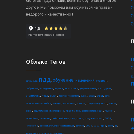
билетов ПДД онлайн, цены на обучение и многое
другое. Мы поможем вам обучиться на права -
О
недорого и качественно !
О
О
П
Облако Тегов
С
д
пдд
обучение
,
,
,
,
,
изменения
экзамен
автошкола
П
,
,
,
,
,
,
собрание
вождение
права
мотоцикл
упражнения
автодром
,
,
,
,
,
,
,
,
,
стоимость
гибдд
онлайн
трактор
техосмотр
курсы
2022
штраф
авто
,
,
,
,
,
,
,
автошкола екатеринбург
маршрут
сортировка
новости
спецтехника
осаго
шарташ
,
,
,
,
,
закон
водительское удостоверение
правила
повышение квалификации
грузовик
,
,
,
,
,
,
,
автомобиль
экзамены
сибирский тракт
квадроцикл
коап
категория c
2025
П
,
,
,
,
,
,
,
,
,
категория d
законодательство
екатеринбург
автобус
2024
2023
цена
офис
ce
ч
,
водительское
тракторист-машинист