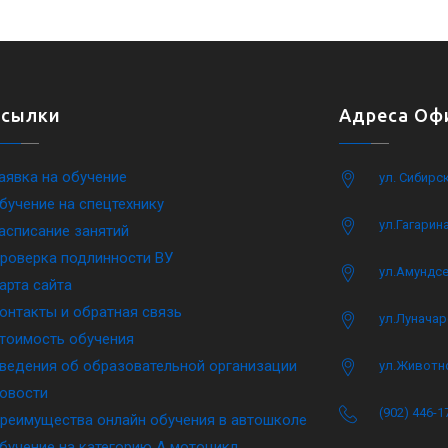
Ссылки
Адреса Офи
аявка на обучение
ул. Сибирс
бучение на спецтехнику
ул.Гагарина
асписание занятий
роверка подлинности ВУ
ул.Амундсе
арта сайта
онтакты и обратная связь
ул.Луначар
тоимость обучения
ведения об образовательной организации
ул.Животн
овости
(902) 446-1
реимущества онлайн обучения в автошколе
бучение на категорию A мотоцикл