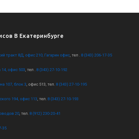
сов В Екатеринбурге
кий тракт 8Д, офис 210, Гагарин офис
, тел .
8 (343) 206-17-35
 14, офис 503
, тел .
8 (343) 27-10-192
на 107, блок 3
, офис 513, тел.
8 (343) 27-10-195
ского 194, офис 113
, тел.
8 (343) 27-10-193
оводов 20
, тел.
8 (912) 230-20-41
7-35