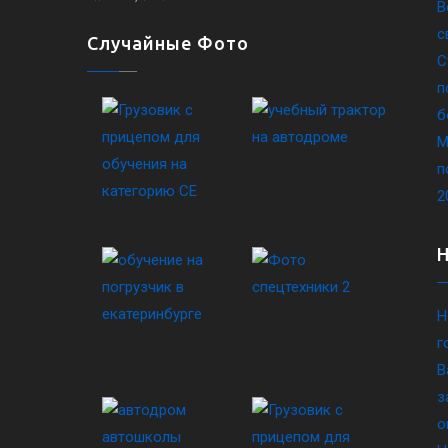
В
с
Случайные Фото
С
п
б
М
п
2
Н
г
В
з
о