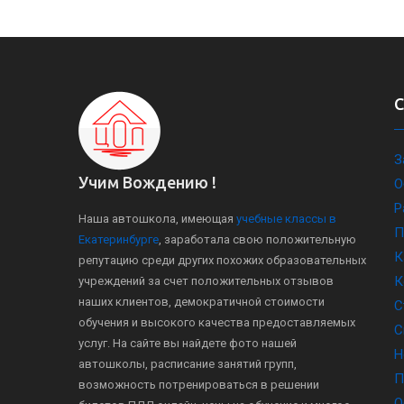
З
Учим Вождению !
О
Р
Наша автошкола, имеющая
учебные классы в
П
Екатеринбурге
, заработала свою положительную
К
репутацию среди других похожих образовательных
К
учреждений за счет положительных отзывов
наших клиентов, демократичной стоимости
С
обучения и высокого качества предоставляемых
С
услуг. На сайте вы найдете фото нашей
Н
автошколы, расписание занятий групп,
П
возможность потренироваться в решении
О