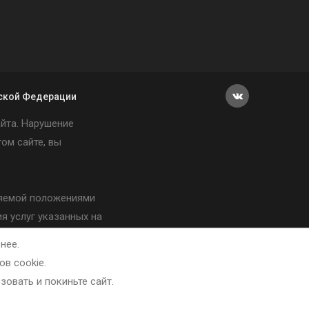
иской Федерации
йта. Нарушение
ом сайте, вы
еляемой положениями
я услуг указанных на
нее.
в cookie.
зовать и покиньте сайт.