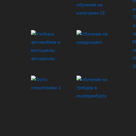
Н
р
П
з
з
М
э
Н
2