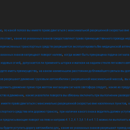
,
во
по какой полосе вы имеете право двигаться с максимальной разрешенной скоростью вне
,
те ответ
какие из указанных знаков предоставляют право преимущественного проезда не
 перечисленных транспортных средств разрешается эксплуатировать без медицинской аптеч
,
указанных знаков запрещают поворот налево
когда может быть прекращена подача сигнала р
,
 ходовых огней
допускается ли применять шторки и жалюзи на заднем стекле легкового ав
,
удете иметь преимущество
на каком наименьшем расстоянии до ближайшего рельса вы до
,
ков разрешают движение грузовым автомобилям с разрешенной максимальной массой
вы 
,
должить движение прямо при желтом мигающем сигнале светофора следует
какие из пред
,
ество в движении
какие указатели поворота вы обязаны включить при выполнении разворот
,
ы имеете право двигаться с максимально разрешенной скоростью вне населенных пунктов
к
,
спортного средства или дорожно транспо
при наличии какого знака водитель должен уступи
и предписывающие поворот на лево и направо 4.1.2, 4.1.3,4.1.4 и 4.1.5 можно ли выполнять и
,
ны будете уступить дорогу автомобилю дпс
какие из указанных знаков разрешают проезд н