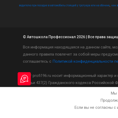
,
водителю при посадке в автомобиль стоящий у тротуара или на обочине
как 
© Автошкола Профессионал 2026 | Все права защи
Вся информация находящаяся на данном сайте, мо
данного правила повлечет за собой меры предусмо
соглашаетесь с
Политикой конфиденциальности п
Сайт profi196.ru носит информационный характер 
статьи 437(2) Гражданского кодекса Российской 
сайте необходимо уточнять у администратора авт
Мы 
Продолжа
Разработка и сопровождение сайта - bleaksoft.ru
Если вы не согласны с 