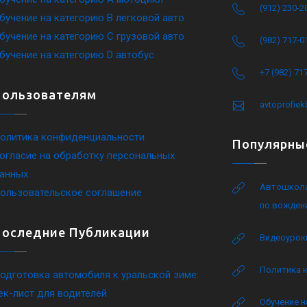
(912) 230-2
бучение на категорию B легковой авто
бучение на категорию C грузовой авто
(982) 717-0
бучение на категорию D автобус
+7 (982) 71
Пользователям
avtoprofie
олитика конфиденциальности
Популярны
огласие на обработку персональных
анных
Автошкола
ользовательское соглашение
по вожден
Последние Публикации
Видеоурок
Политика 
одготовка автомобиля к уральской зиме:
ек-лист для водителей
Обучение н