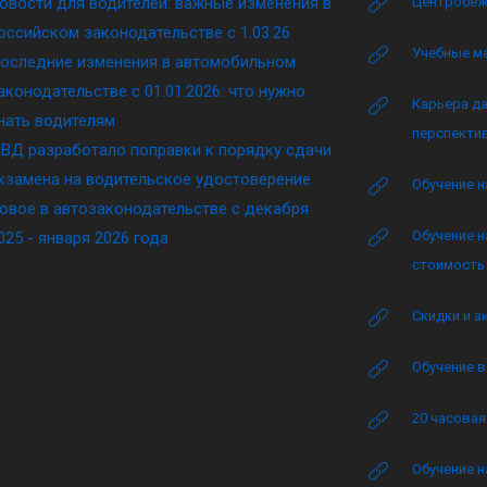
овости для водителей: важные изменения в
Центробеж
оссийском законодательстве c 1.03.26
Учебные м
оследние изменения в автомобильном
аконодательстве c 01.01.2026: что нужно
Карьера да
нать водителям
перспектив
ВД разработало поправки к порядку сдачи
кзамена на водительское удостоверение
Обучение н
овое в автозаконодательстве с декабря
Обучение н
025 - января 2026 года
стоимость 
Скидки и а
Обучение в
20 часова
Обучение н