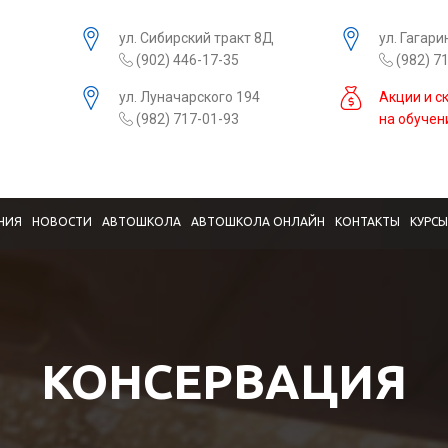
ул. Сибирский тракт 8Д
ул. Гагари
(902) 446-17-35
(982) 7
ул. Луначарского 194
Акции и с
(982) 717-01-93
на обучен
НИЯ
НОВОСТИ
АВТОШКОЛА
АВТОШКОЛА ОНЛАЙН
КОНТАКТЫ
КУРС
КОНСЕРВАЦИЯ