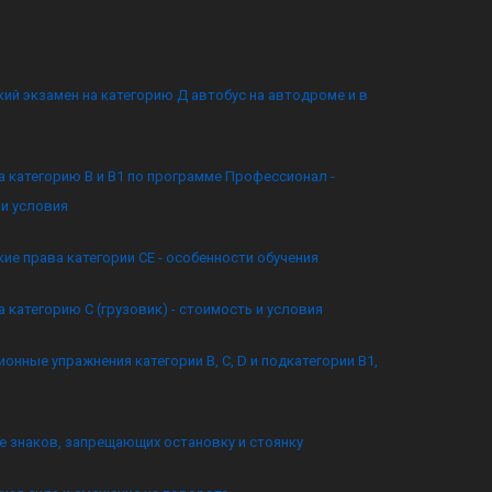
ий экзамен на категорию Д автобус на автодроме и в
а категорию B и B1 по программе Профессионал -
и условия
ие права категории CE - особенности обучения
а категорию C (грузовик) - стоимость и условия
онные упражнения категории B, C, D и подкатегории B1,
 знаков, запрещающих остановку и стоянку