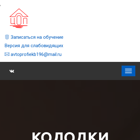
,
Записаться на обучение
Версия для слабовидящих
avtoprofiekb196@mail.ru
КОЛОДКИ