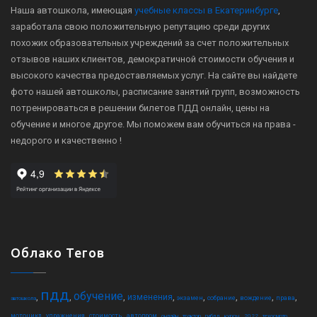
Наша автошкола, имеющая
учебные классы в Екатеринбурге
,
заработала свою положительную репутацию среди других
похожих образовательных учреждений за счет положительных
отзывов наших клиентов, демократичной стоимости обучения и
высокого качества предоставляемых услуг. На сайте вы найдете
фото нашей автошколы, расписание занятий групп, возможность
потренироваться в решении билетов ПДД онлайн, цены на
обучение и многое другое. Мы поможем вам обучиться на права -
недорого и качественно !
Облако Тегов
пдд
обучение
,
,
,
,
,
,
,
,
изменения
экзамен
собрание
вождение
права
автошкола
,
,
,
,
,
,
,
,
,
,
мотоцикл
упражнения
стоимость
автодром
онлайн
трактор
гибдд
курсы
2022
техосмотр