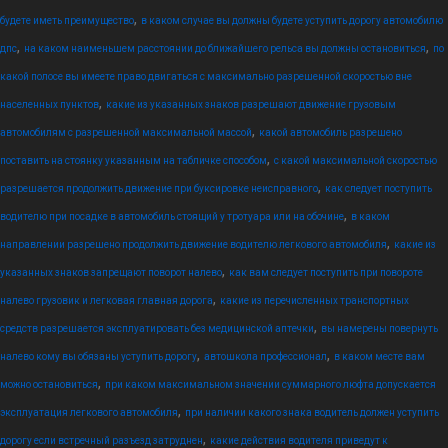
,
будете иметь преимущество
в каком случае вы должны будете уступить дорогу автомобилю
,
,
дпс
на каком наименьшем расстоянии до ближайшего рельса вы должны остановиться
по
какой полосе вы имеете право двигаться с максимально разрешенной скоростью вне
,
населенных пунктов
какие из указанных знаков разрешают движение грузовым
,
автомобилям с разрешенной максимальной массой
какой автомобиль разрешено
,
поставить на стоянку указанным на табличке способом
с какой максимальной скоростью
,
разрешается продолжить движение при буксировке неисправного
как следует поступить
,
водителю при посадке в автомобиль стоящий у тротуара или на обочине
в каком
,
направлении разрешено продолжить движение водителю легкового автомобиля
какие из
,
указанных знаков запрещают поворот налево
как вам следует поступить при повороте
,
налево грузовик и легковая главная дорога
какие из перечисленных транспортных
,
средств разрешается эксплуатировать без медицинской аптечки
вы намерены повернуть
,
,
налево кому вы обязаны уступить дорогу
автошкола профессионал
в каком месте вам
,
можно остановиться
при каком максимальном значении суммарного люфта допускается
,
эксплуатация легкового автомобиля
при наличии какого знака водитель должен уступить
,
дорогу если встречный разъезд затруднен
какие действия водителя приведут к