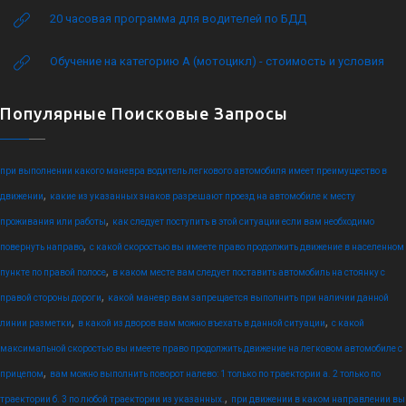
20 часовая программа для водителей по БДД
Обучение на категорию А (мотоцикл) - стоимость и условия
Популярные Поисковые Запросы
при выполнении какого маневра водитель легкового автомобиля имеет преимущество в
,
движении
какие из указанных знаков разрешают проезд на автомобиле к месту
,
проживания или работы
как следует поступить в этой ситуации если вам необходимо
,
повернуть направо
с какой скоростью вы имеете право продолжить движение в населенном
,
пункте по правой полосе
в каком месте вам следует поставить автомобиль на стоянку с
,
правой стороны дороги
какой маневр вам запрещается выполнить при наличии данной
,
,
линии разметки
в какой из дворов вам можно въехать в данной ситуации
с какой
максимальной скоростью вы имеете право продолжить движение на легковом автомобиле с
,
прицепом
вам можно выполнить поворот налево: 1 только по траектории а. 2 только по
,
траектории б. 3 по любой траектории из указанных.
при движении в каком направлении вы