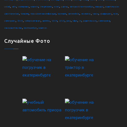
,
,
,
,
,
,
,
,
,
штраф
авто
сортировка
новости
спецтехника
осаго
шарташ
автошкола екатеринбург
маршрут
водительское
,
,
,
,
,
,
,
,
,
удостоверение
правила
повышение квалификации
грузовик
автомобиль
экзамены
закон
квадроцикл
коап
,
,
,
,
,
,
,
,
,
,
,
категория c
2025
сибирский тракт
автобус
2024
2023
цена
офис
ce
водительское
категория d
,
,
законодательство
екатеринбург
новичок
Случайные Фото