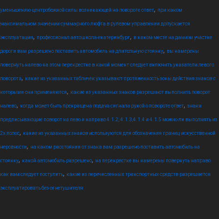
,
уменьшению центробежной силы возникающей на повороте ответ
при каком
максимальном значении суммарного люфта в рулевом управлении допускается
,
,
эксплуатация
профессионал автошкола екатеринбург
в каком месте на данном участке
,
дороги вам разрешено поставить автомобиль на длительную стоянку
вы намерены
повернуть налево на этом перекрестке в какой момент следует включить указатели левого
,
поворота
какие из указанных табличек указывают протяженность зоны действия знаков с
,
которыми они применяются
какие из указанных знаков разрешают выполнить поворот
,
,
налево
когда может быть прекращена подача сигнала рукой о повороте ответ
знаки
предписывающие поворот на лево и направо 4.1.2, 4.1.3,4.1.4 и 4.1.5 можно ли выполнять из
,
2х полос
какие из указанных знаков используются для обозначения границ искусственной
,
неровности
на каком расстоянии от знака вам разрешено поставить автомобиль на
,
,
стоянку
какой автомобиль разрешено
на перекрестке вы намерены повернуть направо
,
как вам следует поступить
какие из перечисленных транспортных средств разрешается
эксплуатировать без огнетушителя