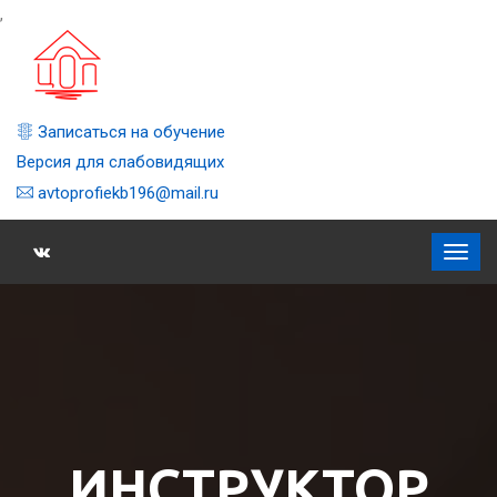
,
Записаться на обучение
Версия для слабовидящих
avtoprofiekb196@mail.ru
ИНСТРУКТОР