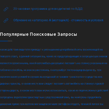
20 часовая программа для водителей по БДД
Обучение на категорию А (мотоцикл) - стоимость и условия
Популярные Поисковые Запросы
какие действия водителя приведут к уменьшению центробежной силы возникающей на
,
,
повороте ответ
в данной ситуации вы
какие из предупреждающих и запрещающих знаков
,
являются временными
какой автомобиль разрешено поставить на стоянку указанным на
,
,
,
табличке способом
на каком расстоянии
екатеринбург гостехнадзор выдача ву
при
наличии каких условий в случаях вынужденной остановки транспортного средства или
,
дорожно транспо
в каком месте вам следует поставить автомобиль на стоянку с правой
,
,
стороны дороги
в каком месте вам можно остановиться
какие из перечисленных действий
,
запрещены водителям транспортных средств в жилой зоне
вы намерены продолжить
,
движение прямо при желтом мигающем сигнале светофора следует
по какой полосе вы