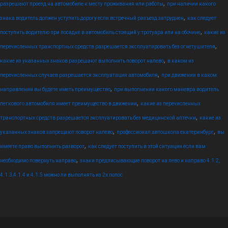
,
разрешают проезд на автомобиле к месту проживания или работы
при наличии какого
,
знака водитель должен уступить дорогу если встречный разъезд затруднен
как следует
,
поступить водителю при посадке в автомобиль стоящий у тротуара или на обочине
какие из
,
перечисленных транспортных средств разрешается эксплуатировать без огнетушителя
,
какие из указанных знаков разрешают выполнить поворот налево
в каком из
,
перечисленных случаев разрешается эксплуатация автомобиля
при движении в каком
,
направлении вы будете иметь преимущество
при выполнении какого маневра водитель
,
легкового автомобиля имеет преимущество в движении
какие из перечисленных
,
транспортных средств разрешается эксплуатировать без медицинской аптечки
какие из
,
,
указанных знаков запрещают поворот налево
профессионал автошкола екатеринбург
вы
,
имеете право выполнить разворот
как следует поступить в этой ситуации если вам
,
необходимо повернуть направо
знаки предписывающие поворот на лево и направо 4.1.2,
4.1.3,4.1.4 и 4.1.5 можно ли выполнять из 2х полос