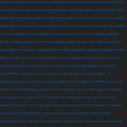
,
имеете право двигаться с максимальной разрешенной скоростью вне населенных пункта
,
на каком наименьшем расстоянии до ближайшего рельса вы должны остановиться
когда
,
может быть прекращена подача сигнала рукой о повороте ответ
по какой полосе вы имеете
,
право двигаться с максимально разрешенной скоростью вне населенных пунктов
в каком
случае при движении в светлое время суток недостаточно включения дневных ходовых
,
,
огней
как вам следует поступить при повороте налево грузовик и легковая главная
за
какие административные правонарушения в области дорожного движения предусмотрены
,
обязательные
с какой скоростью вы имеете право продолжить движение в населенном
,
пункте по левой полосе
какие из указанных знаков разрешают движение грузовым
,
автомобилям с разрешенной максимальной массой
автошкола категория а и б
,
,
одновременно
в каком случае вы должны будете уступить дорогу автомобилю дпс
какие
внешние световые приборы должны быть включены на транспортном средстве имеющем
,
опознавательные
какие указатели поворота вы обязаны включить при выполнении
,
разворота по такой траектории
допускается ли применять шторки и жалюзи на заднем
,
стекле легкового автомобиля
какие из указанных знаков предоставляют право
,
преимущественного проезда нерегулируемых перекрестков
какие из указанных знаков