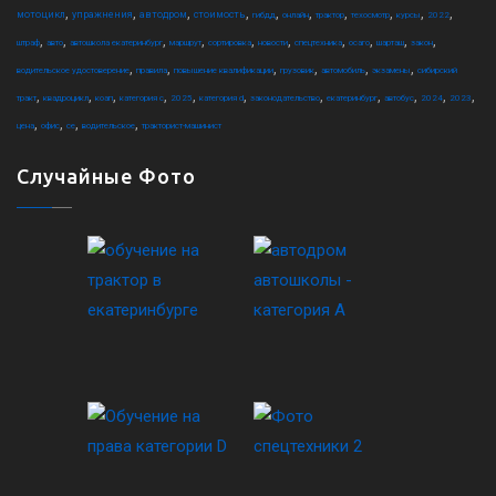
,
,
,
,
,
,
,
,
,
,
мотоцикл
упражнения
автодром
стоимость
гибдд
онлайн
трактор
техосмотр
курсы
2022
,
,
,
,
,
,
,
,
,
,
штраф
авто
автошкола екатеринбург
маршрут
сортировка
новости
спецтехника
осаго
шарташ
закон
,
,
,
,
,
,
водительское удостоверение
правила
повышение квалификации
грузовик
автомобиль
экзамены
сибирский
,
,
,
,
,
,
,
,
,
,
,
тракт
квадроцикл
коап
категория c
2025
категория d
законодательство
екатеринбург
автобус
2024
2023
,
,
,
,
цена
офис
ce
водительское
тракторист-машинист
Случайные Фото