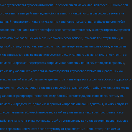
эксплуатировать грузовой автомобиль с разрешенной максимальной более 3.5 можно при
,
,
отсутствии
ваши действия в данной ситуации
из какой полосы разрешено въехать на
,
данный перекресток
какие из указанных знаков запрещают дальнейшее движение без
,
,
остановки
сигналы такого светофора распространяются ответ
эксплуатировать грузовой
,
автомобиль с разрешенной максимальной массой более 3,5 т можно при отсутствии:
в
,
,
данной ситуации вы:
как вам следует поступить при выполнении разворота
в каком из
,
указанных мест вам разрешено пересечь сплошную линию разметки и остановиться
вы
,
намерены проехать перекресток в прямом направлении ваши действия дпс и грузовик
какие из указанных знаков обязывают водителя грузового автомобиля с разрешенной
,
максимальной массой
за какие административные правонарушения в области дорожного
,
движения предусмотрено наказание в виде обязательных работ
действие каких знаков из
,
указанных распространяется только до ближайшего похода движения перекрестка
вы
,
намерены продолжить движение в прямом направлении ваши действия
в каких случаях
,
следует увеличить боковой интервал
какой из указанных знаков распространяет свое
,
действие только на ту полосу над которой он установлен
как оказывается первая помощь
,
при переломах конечностей если отсутствуют транспортные шины ответ
в каком из