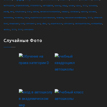
,
,
,
,
,
,
,
,
,
,
мотоцикл
упражнения
стоимость
автодром
трактор
гибдд
онлайн
курсы
2022
техосмотр
,
,
,
,
,
,
,
,
,
,
штраф
авто
спецтехника
осаго
шарташ
автошкола екатеринбург
маршрут
сортировка
новости
грузовик
,
,
,
,
,
,
,
автомобиль
экзамены
закон
водительское удостоверение
правила
повышение квалификации
2025
сибирский
,
,
,
,
,
,
,
,
,
,
,
тракт
квадроцикл
коап
категория c
цена
офис
ce
водительское
категория d
законодательство
екатеринбург
,
,
,
автобус
2024
2023
категория b
Случайные Фото