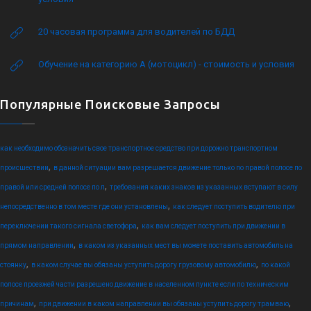
20 часовая программа для водителей по БДД
Обучение на категорию А (мотоцикл) - стоимость и условия
Популярные Поисковые Запросы
как необходимо обозначить свое транспортное средство при дорожно транспортном
,
происшествии
в данной ситуации вам разрешается движение только по правой полосе по
,
правой или средней полосе по л
требования каких знаков из указанных вступают в силу
,
непосредственно в том месте где они установлены
как следует поступить водителю при
,
переключении такого сигнала светофора
как вам следует поступить при движении в
,
прямом направлении
в каком из указанных мест вы можете поставить автомобиль на
,
,
стоянку
в каком случае вы обязаны уступить дорогу грузовому автомобилю
по какой
полосе проезжей части разрешено движение в населенном пункте если по техническим
,
,
причинам
при движении в каком направлении вы обязаны уступить дорогу трамваю