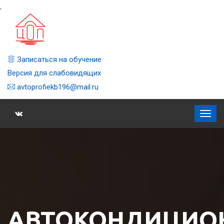
,
Записаться на обучение
Версия для слабовидящих
avtoprofiekb196@mail.ru
АВТОКОНДИЦИО