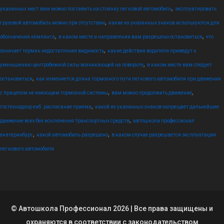
,
указанных мест вам можно поставить на стоянку легковой автомобиль
эксплуатировать
,
грузовой автомобиль можно при отсутствии
какие из указанных знаков используются для
,
,
обозначения кемпинга
в каком месте и направлении вам разрешено остановиться
что
,
означает термин недостаточная видимость
какие действия водителя приведут к
,
уменьшению центробежной силы возникающей на повороте
в каком месте вам следует
,
остановиться
как изменяется длина тормозного пути легкового автомобиля при движении
,
,
с прицепом не имеющим тормозной системы
вам можно продолжить движение
,
гостехнадзор екб. расписание приема
какой из указанных знаков запрещает дальнейшее
,
движение всех без исключения транспортных средств
автошкола профессионал
,
,
екатеринбург
какой автомобиль разрешено
в каком случае разрешается эксплуатация
легкового автомобиля
© Автошкола Профессионал 2026 | Все права защищены и
охраняются в соответствии с законодательством