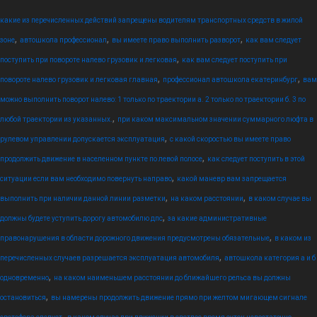
какие из перечисленных действий запрещены водителям транспортных средств в жилой
,
,
,
зоне
автошкола профессионал
вы имеете право выполнить разворот
как вам следует
,
поступить при повороте налево грузовик и легковая
как вам следует поступить при
,
,
повороте налево грузовик и легковая главная
профессионал автошкола екатеринбург
вам
можно выполнить поворот налево: 1 только по траектории а. 2 только по траектории б. 3 по
,
любой траектории из указанных.
при каком максимальном значении суммарного люфта в
,
рулевом управлении допускается эксплуатация
с какой скоростью вы имеете право
,
продолжить движение в населенном пункте по левой полосе
как следует поступить в этой
,
ситуации если вам необходимо повернуть направо
какой маневр вам запрещается
,
,
выполнить при наличии данной линии разметки
на каком расстоянии
в каком случае вы
,
должны будете уступить дорогу автомобилю дпс
за какие административные
,
правонарушения в области дорожного движения предусмотрены обязательные
в каком из
,
перечисленных случаев разрешается эксплуатация автомобиля
автошкола категория а и б
,
одновременно
на каком наименьшем расстоянии до ближайшего рельса вы должны
,
остановиться
вы намерены продолжить движение прямо при желтом мигающем сигнале
,