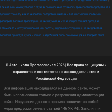
знаков предоставляют право преимущественного проезда нерегулируемых перекрестков
при наличии каких условий в случаях вынужденной остановки транспортного средства или
,
дорожно транспо
какие указатели поворота вы обязаны включить при выполнении
,
разворота по такой траектории
какие из указанных знаков разрешают проезд на
,
,
автомобиле к месту проживания или работы
в данной ситуации вы
какие действия
водителя приведут к уменьшению центробежной силы возникающей на повороте ответ
© Автошкола Профессионал 2026 | Все права защищены и
охраняются в соответствии с законодательством
Россйиской Федерации
Вся информация находящаяся на данном сайте, может
быть использована только с разрешения администрации
сайта. Нарушение данного правила повлечет за собой
меры предусмотренные статьей 146 УК РФ. Заполняя и