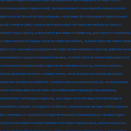
светофора следует
в каком случае при движении в светлое время суток недостаточно
,
включения дневных ходовых огней
при наличии какого знака водитель должен уступить
,
дорогу если встречный разъезд затруднен
когда может быть прекращена подача сигнала
,
рукой о повороте ответ
в каком месте вам следует поставить автомобиль на стоянку с
,
,
правой стороны дороги
в каком месте вам можно остановиться
допускается ли применять
,
шторки и жалюзи на заднем стекле легкового автомобиля
по какой полосе вы имеете право
,
двигаться с максимально разрешенной скоростью вне населенных пунктов
водители каких
,
автомобилей не нарушили правила остановки
по какой полосе вы имеете право двигаться
,
с максимальной разрешенной скоростью вне населенных пункта
какие из указанных
,
знаков разрешают выполнить поворот налево
какие из указанных знаков разрешают
,
движение грузовым автомобилям с разрешенной максимальной массой
при выполнении
,
какого маневра водитель легкового автомобиля имеет преимущество в движении
,
екатеринбург гостехнадзор выдача ву
как следует поступить водителю при посадке в
,
автомобиль стоящий у тротуара или на обочине
какие внешние световые приборы должны
,
быть включены на транспортном средстве имеющем опознавательные
как вам следует
,
поступить при повороте налево грузовик и легковая главная дорога
какие из указанных
,