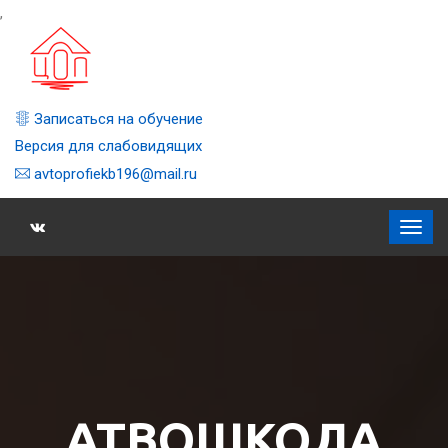
,
Записаться на обучение
Версия для слабовидящих
avtoprofiekb196@mail.ru
АТВОШКОЛА