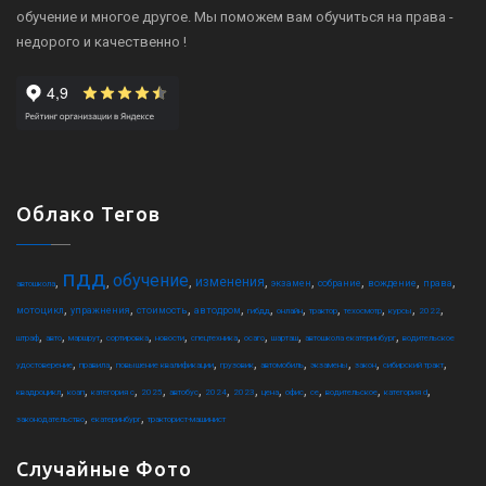
обучение и многое другое. Мы поможем вам обучиться на права -
недорого и качественно !
Облако Тегов
пдд
обучение
,
,
,
,
,
,
,
,
изменения
экзамен
собрание
вождение
права
автошкола
,
,
,
,
,
,
,
,
,
,
мотоцикл
упражнения
стоимость
автодром
гибдд
онлайн
трактор
техосмотр
курсы
2022
,
,
,
,
,
,
,
,
,
штраф
авто
маршрут
сортировка
новости
спецтехника
осаго
шарташ
автошкола екатеринбург
водительское
,
,
,
,
,
,
,
,
удостоверение
правила
повышение квалификации
грузовик
автомобиль
экзамены
закон
сибирский тракт
,
,
,
,
,
,
,
,
,
,
,
,
квадроцикл
коап
категория c
2025
автобус
2024
2023
цена
офис
ce
водительское
категория d
,
,
законодательство
екатеринбург
тракторист-машинист
Случайные Фото