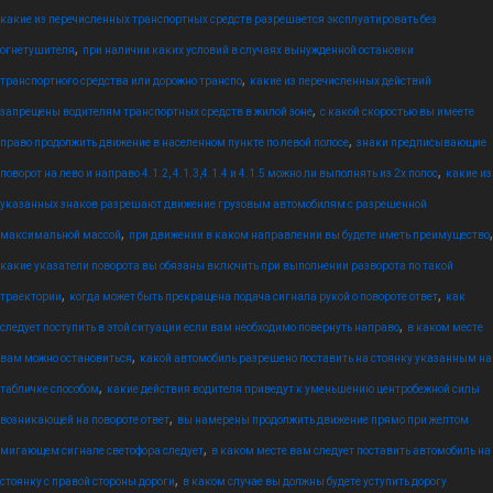
какие из перечисленных транспортных средств разрешается эксплуатировать без
,
огнетушителя
при наличии каких условий в случаях вынужденной остановки
,
транспортного средства или дорожно транспо
какие из перечисленных действий
,
запрещены водителям транспортных средств в жилой зоне
с какой скоростью вы имеете
,
право продолжить движение в населенном пункте по левой полосе
знаки предписывающие
,
поворот на лево и направо 4.1.2, 4.1.3,4.1.4 и 4.1.5 можно ли выполнять из 2х полос
какие из
указанных знаков разрешают движение грузовым автомобилям с разрешенной
,
,
максимальной массой
при движении в каком направлении вы будете иметь преимущество
какие указатели поворота вы обязаны включить при выполнении разворота по такой
,
,
траектории
когда может быть прекращена подача сигнала рукой о повороте ответ
как
,
следует поступить в этой ситуации если вам необходимо повернуть направо
в каком месте
,
вам можно остановиться
какой автомобиль разрешено поставить на стоянку указанным на
,
табличке способом
какие действия водителя приведут к уменьшению центробежной силы
,
возникающей на повороте ответ
вы намерены продолжить движение прямо при желтом
,
мигающем сигнале светофора следует
в каком месте вам следует поставить автомобиль на
,
стоянку с правой стороны дороги
в каком случае вы должны будете уступить дорогу