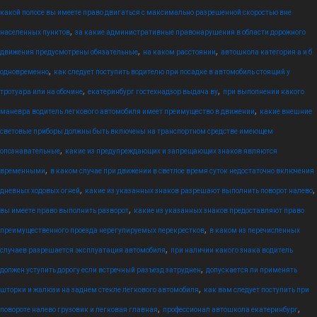
какой полосе вы имеете право двигаться с максимально разрешенной скоростью вне
,
населенных пунктов
за какие административные правонарушения в области дорожного
,
,
движения предусмотрены обязательные
на каком расстоянии
автошкола категория а и б
,
одновременно
как следует поступить водителю при посадке в автомобиль стоящий у
,
,
тротуара или на обочине
екатеринбург гостехнадзор выдача ву
при выполнении какого
,
маневра водитель легкового автомобиля имеет преимущество в движении
какие внешние
световые приборы должны быть включены на транспортном средстве имеющем
,
опознавательные
какие из предупреждающих и запрещающих знаков являются
,
временными
в каком случае при движении в светлое время суток недостаточно включения
,
,
дневных ходовых огней
какие из указанных знаков разрешают выполнить поворот налево
,
вы имеете право выполнить разворот
какие из указанных знаков предоставляют право
,
преимущественного проезда нерегулируемых перекрестков
в каком из перечисленных
,
случаев разрешается эксплуатация автомобиля
при наличии какого знака водитель
,
должен уступить дорогу если встречный разъезд затруднен
допускается ли применять
,
шторки и жалюзи на заднем стекле легкового автомобиля
как вам следует поступить при
,
,
повороте налево грузовик и легковая главная
профессионал автошкола екатеринбург