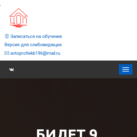
,
Записаться на обучение
Версия для слабовидящих
avtoprofiekb196@mail.ru
БИЛЕТ 9,