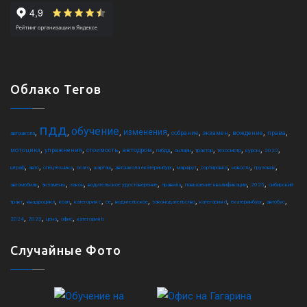
Облако Тегов
пдд
обучение
,
,
,
,
,
,
,
,
изменения
собрание
экзамен
вождение
права
автошкола
,
,
,
,
,
,
,
,
,
,
мотоцикл
упражнения
стоимость
автодром
гибдд
онлайн
трактор
техосмотр
курсы
2022
,
,
,
,
,
,
,
,
,
,
штраф
авто
спецтехника
осаго
шарташ
автошкола екатеринбург
маршрут
сортировка
новости
грузовик
,
,
,
,
,
,
,
автомобиль
экзамены
закон
водительское удостоверение
правила
повышение квалификации
2025
сибирский
,
,
,
,
,
,
,
,
,
,
тракт
квадроцикл
коап
категория c
ce
водительское
законодательство
категория d
екатеринбург
автобус
,
,
,
,
2024
2023
цена
офис
категория b
Случайные Фото