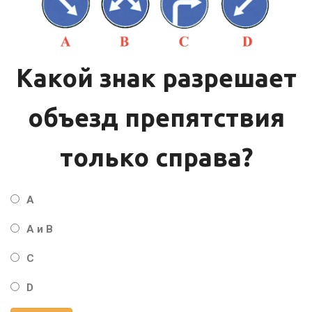
Какой знак разрешает
объезд препятствия
только справа?
А
А и В
С
D