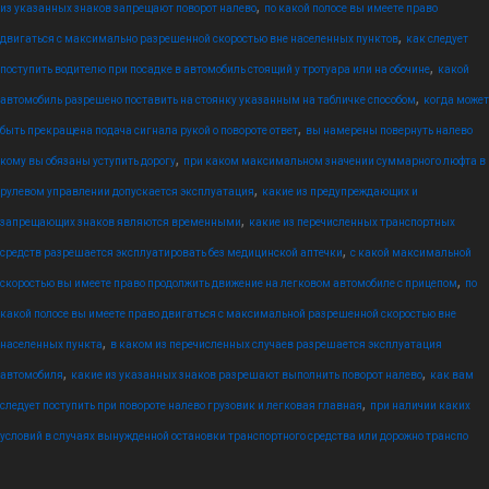
,
из указанных знаков запрещают поворот налево
по какой полосе вы имеете право
,
двигаться с максимально разрешенной скоростью вне населенных пунктов
как следует
,
поступить водителю при посадке в автомобиль стоящий у тротуара или на обочине
какой
,
автомобиль разрешено поставить на стоянку указанным на табличке способом
когда может
,
быть прекращена подача сигнала рукой о повороте ответ
вы намерены повернуть налево
,
кому вы обязаны уступить дорогу
при каком максимальном значении суммарного люфта в
,
рулевом управлении допускается эксплуатация
какие из предупреждающих и
,
запрещающих знаков являются временными
какие из перечисленных транспортных
,
средств разрешается эксплуатировать без медицинской аптечки
с какой максимальной
,
скоростью вы имеете право продолжить движение на легковом автомобиле с прицепом
по
какой полосе вы имеете право двигаться с максимальной разрешенной скоростью вне
,
населенных пункта
в каком из перечисленных случаев разрешается эксплуатация
,
,
автомобиля
какие из указанных знаков разрешают выполнить поворот налево
как вам
,
следует поступить при повороте налево грузовик и легковая главная
при наличии каких
условий в случаях вынужденной остановки транспортного средства или дорожно транспо