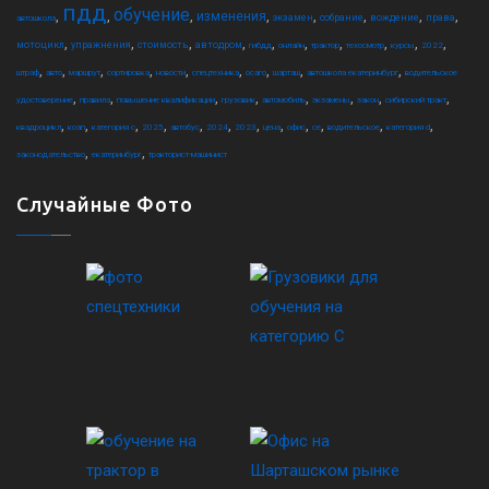
пдд
обучение
,
,
,
,
,
,
,
,
изменения
экзамен
собрание
вождение
права
автошкола
,
,
,
,
,
,
,
,
,
,
мотоцикл
упражнения
стоимость
автодром
гибдд
онлайн
трактор
техосмотр
курсы
2022
,
,
,
,
,
,
,
,
,
штраф
авто
маршрут
сортировка
новости
спецтехника
осаго
шарташ
автошкола екатеринбург
водительское
,
,
,
,
,
,
,
,
удостоверение
правила
повышение квалификации
грузовик
автомобиль
экзамены
закон
сибирский тракт
,
,
,
,
,
,
,
,
,
,
,
,
квадроцикл
коап
категория c
2025
автобус
2024
2023
цена
офис
ce
водительское
категория d
,
,
законодательство
екатеринбург
тракторист-машинист
Случайные Фото