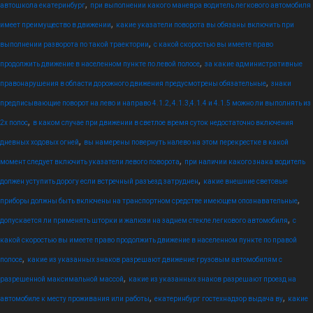
,
автошкола екатеринбург
при выполнении какого маневра водитель легкового автомобиля
,
имеет преимущество в движении
какие указатели поворота вы обязаны включить при
,
выполнении разворота по такой траектории
с какой скоростью вы имеете право
,
продолжить движение в населенном пункте по левой полосе
за какие административные
,
правонарушения в области дорожного движения предусмотрены обязательные
знаки
предписывающие поворот на лево и направо 4.1.2, 4.1.3,4.1.4 и 4.1.5 можно ли выполнять из
,
2х полос
в каком случае при движении в светлое время суток недостаточно включения
,
дневных ходовых огней
вы намерены повернуть налево на этом перекрестке в какой
,
момент следует включить указатели левого поворота
при наличии какого знака водитель
,
должен уступить дорогу если встречный разъезд затруднен
какие внешние световые
,
приборы должны быть включены на транспортном средстве имеющем опознавательные
,
допускается ли применять шторки и жалюзи на заднем стекле легкового автомобиля
с
какой скоростью вы имеете право продолжить движение в населенном пункте по правой
,
полосе
какие из указанных знаков разрешают движение грузовым автомобилям с
,
разрешенной максимальной массой
какие из указанных знаков разрешают проезд на
,
,
автомобиле к месту проживания или работы
екатеринбург гостехнадзор выдача ву
какие