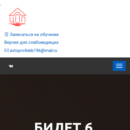
,
Записаться на обучение
Версия для слабовидящих
avtoprofiekb196@mail.ru
БИЛЕТ 6,