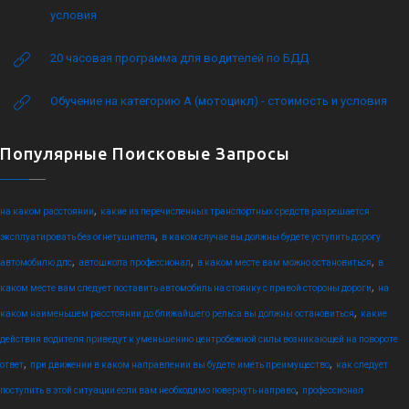
условия
20 часовая программа для водителей по БДД
Обучение на категорию А (мотоцикл) - стоимость и условия
Популярные Поисковые Запросы
,
на каком расстоянии
какие из перечисленных транспортных средств разрешается
,
эксплуатировать без огнетушителя
в каком случае вы должны будете уступить дорогу
,
,
,
автомобилю дпс
автошкола профессионал
в каком месте вам можно остановиться
в
,
каком месте вам следует поставить автомобиль на стоянку с правой стороны дороги
на
,
каком наименьшем расстоянии до ближайшего рельса вы должны остановиться
какие
действия водителя приведут к уменьшению центробежной силы возникающей на повороте
,
,
ответ
при движении в каком направлении вы будете иметь преимущество
как следует
,
поступить в этой ситуации если вам необходимо повернуть направо
профессионал