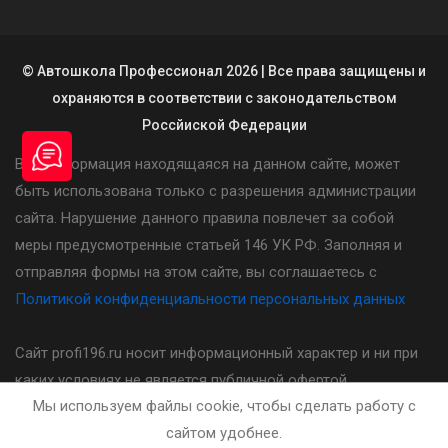
© Автошкола Профессионал 2026 | Все права защищены и
охраняются в соответствии с законодательством
Россйиской Федерации
Вся информация находящаяся на данном сайте, может
быть использована только с разрешения администрации
сайта. Нарушение данного правила повлечет за собой
меры предусмотренные статьей 146 УК РФ. Заполняя и
отправляя формы на этом сайте, вы соглашаетесь с
Политикой конфиденциальности персональных данных
Сайт profi196.ru носит информационный характер и ни при
каких условиях не является публичной офертой,
Мы используем файлы cookie, чтобы сделать работу с
определяемой положениями статьи 437(2) Гражданского
сайтом удобнее.
кодекса Российской Федерации. Стоимость, порядок и