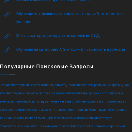
Обучение вождению на автомате категории B - стоимость и
условия
20 часовая программа для водителей по БДД
Обучение на категорию А (мотоцикл) - стоимость и условия
Популярные Поисковые Запросы
,
,
что означает термин недостаточная видимость
гостехнадзор екб. расписание приема
как
изменяется длина тормозного пути легкового автомобиля при движении с прицепом не
,
имеющим тормозной системы
какие из указанных табличек указывают протяженность
,
,
зоны действия знаков с которыми они применяются
ваши действия в данной ситуации
как оказывается первая помощь при переломах конечностей если отсутствуют
,
транспортные шины ответ
вы намерены проехать перекресток в прямом направлении