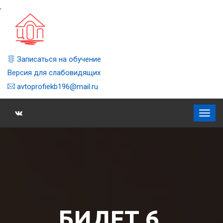
,
Записаться на обучение
Версия для слабовидящих
avtoprofiekb196@mail.ru
БИЛЕТ 6,