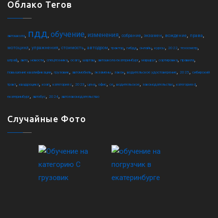
Облако Тегов
пдд
обучение
,
,
,
,
,
,
,
,
изменения
собрание
экзамен
вождение
права
автошкола
,
,
,
,
,
,
,
,
,
,
мотоцикл
упражнения
стоимость
автодром
трактор
гибдд
онлайн
курсы
2022
техосмотр
,
,
,
,
,
,
,
,
,
,
штраф
авто
новости
спецтехника
осаго
шарташ
автошкола екатеринбург
маршрут
сортировка
правила
,
,
,
,
,
,
,
повышение квалификации
грузовик
автомобиль
экзамены
закон
водительское удостоверение
2025
сибирский
,
,
,
,
,
,
,
,
,
,
,
тракт
квадроцикл
коап
категория c
2023
цена
офис
ce
водительское
законодательство
категория d
,
,
,
екатеринбург
автобус
2024
автозаконодательство
Случайные Фото