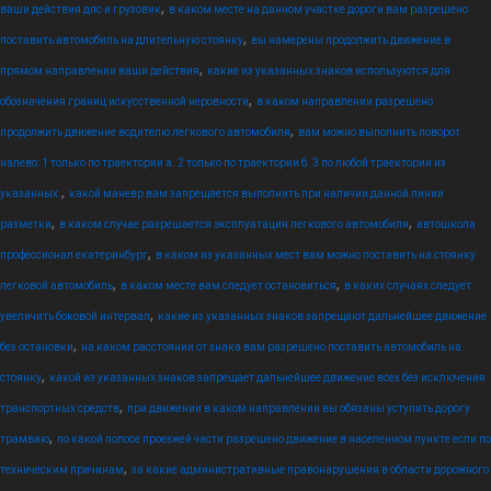
,
ваши действия дпс и грузовик
в каком месте на данном участке дороги вам разрешено
,
поставить автомобиль на длительную стоянку
вы намерены продолжить движение в
,
прямом направлении ваши действия
какие из указанных знаков используются для
,
обозначения границ искусственной неровности
в каком направлении разрешено
,
продолжить движение водителю легкового автомобиля
вам можно выполнить поворот
налево: 1 только по траектории а. 2 только по траектории б. 3 по любой траектории из
,
указанных.
какой маневр вам запрещается выполнить при наличии данной линии
,
,
разметки
в каком случае разрешается эксплуатация легкового автомобиля
автошкола
,
профессионал екатеринбург
в каком из указанных мест вам можно поставить на стоянку
,
,
легковой автомобиль
в каком месте вам следует остановиться
в каких случаях следует
,
увеличить боковой интервал
какие из указанных знаков запрещают дальнейшее движение
,
без остановки
на каком расстоянии от знака вам разрешено поставить автомобиль на
,
стоянку
какой из указанных знаков запрещает дальнейшее движение всех без исключения
,
транспортных средств
при движении в каком направлении вы обязаны уступить дорогу
,
трамваю
по какой полосе проезжей части разрешено движение в населенном пункте если по
,
техническим причинам
за какие административные правонарушения в области дорожного