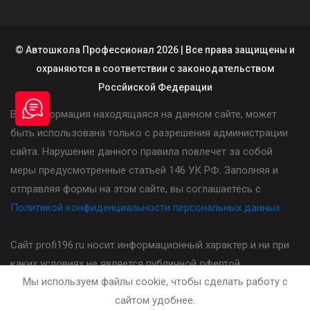
© Автошкола Профессионал 2026 | Все права защищены и
охраняются в соответствии с законодательством
Россйиской Федерации
Вся информация находящаяся на данном сайте, может
быть использована только с разрешения администрации
сайта. Нарушение данного правила повлечет за собой
меры предусмотренные статьей 146 УК РФ. Заполняя и
отправляя формы на этом сайте, вы соглашаетесь с
Политикой конфиденциальности персональных данных
Сайт profi196.ru носит информационный характер и ни при
каких условиях не является публичной офертой,
Мы используем файлы cookie, чтобы сделать работу с
определяемой положениями статьи 437(2) Гражданского
сайтом удобнее.
кодекса Российской Федерации. Стоимость, порядок и