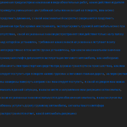
,
движения предусмотрено наказание в виде обязательных работ
какие действия водителя
,
приведут к уменьшению центробежной силы возникающей на повороте
вам можно
,
продолжить движение
с какой максимальной скоростью разрешается продолжить
,
движение при буксировке неисправного
эксплуатировать грузовой автомобиль можно при
,
отсутствии
какой из указанных знаков распространяет свое действие только на ту полосу
,
над которой он установлен
требования каких знаков из указанных вступают в силу
,
непосредственно в том месте где они установлены
при каком максимальном значении
,
суммарного люфта допускается эксплуатация легкового автомобиля
как необходимо
,
обозначить свое транспортное средство при дорожно транспортном происшествии
как вам
,
следует поступить при повороте налево грузовик и легковая главная дорога
на перекрестке
,
вы намерены повернуть направо как вам следует поступить
в какой из дворов вам можно
,
,
въехать в данной ситуации
в каком месте и направлении вам разрешено остановиться
,
какие из указанных знаков используются для обозначения кемпинга
в каком случае вы
,
обязаны уступить дорогу грузовому автомобилю
сигналы такого светофора
,
распространяются ответ
какой автомобиль разрешено