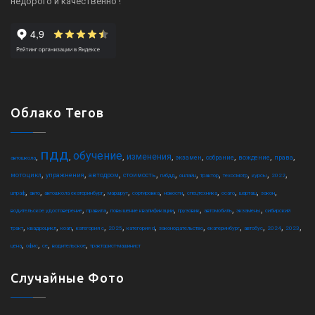
недорого и качественно !
Облако Тегов
пдд
обучение
,
,
,
,
,
,
,
,
изменения
экзамен
собрание
вождение
права
автошкола
,
,
,
,
,
,
,
,
,
,
мотоцикл
упражнения
автодром
стоимость
гибдд
онлайн
трактор
техосмотр
курсы
2022
,
,
,
,
,
,
,
,
,
,
штраф
авто
автошкола екатеринбург
маршрут
сортировка
новости
спецтехника
осаго
шарташ
закон
,
,
,
,
,
,
водительское удостоверение
правила
повышение квалификации
грузовик
автомобиль
экзамены
сибирский
,
,
,
,
,
,
,
,
,
,
,
тракт
квадроцикл
коап
категория c
2025
категория d
законодательство
екатеринбург
автобус
2024
2023
,
,
,
,
цена
офис
ce
водительское
тракторист-машинист
Случайные Фото