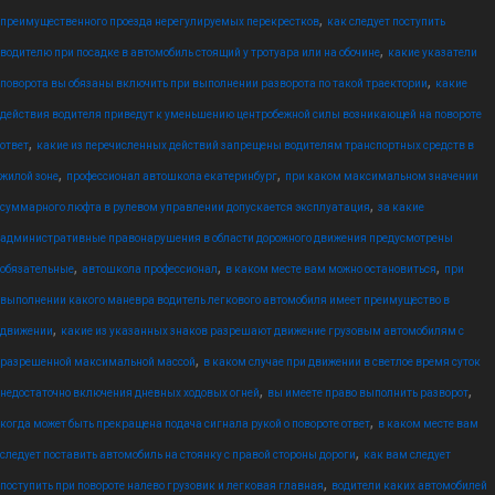
,
преимущественного проезда нерегулируемых перекрестков
как следует поступить
,
водителю при посадке в автомобиль стоящий у тротуара или на обочине
какие указатели
,
поворота вы обязаны включить при выполнении разворота по такой траектории
какие
действия водителя приведут к уменьшению центробежной силы возникающей на повороте
,
ответ
какие из перечисленных действий запрещены водителям транспортных средств в
,
,
жилой зоне
профессионал автошкола екатеринбург
при каком максимальном значении
,
суммарного люфта в рулевом управлении допускается эксплуатация
за какие
административные правонарушения в области дорожного движения предусмотрены
,
,
,
обязательные
автошкола профессионал
в каком месте вам можно остановиться
при
выполнении какого маневра водитель легкового автомобиля имеет преимущество в
,
движении
какие из указанных знаков разрешают движение грузовым автомобилям с
,
разрешенной максимальной массой
в каком случае при движении в светлое время суток
,
,
недостаточно включения дневных ходовых огней
вы имеете право выполнить разворот
,
когда может быть прекращена подача сигнала рукой о повороте ответ
в каком месте вам
,
следует поставить автомобиль на стоянку с правой стороны дороги
как вам следует
,
поступить при повороте налево грузовик и легковая главная
водители каких автомобилей