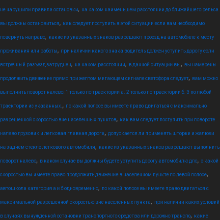
,
не нарушили правила остановки
на каком наименьшем расстоянии до ближайшего рельса
,
вы должны остановиться
как следует поступить в этой ситуации если вам необходимо
,
повернуть направо
какие из указанных знаков разрешают проезд на автомобиле к месту
,
проживания или работы
при наличии какого знака водитель должен уступить дорогу если
,
,
,
встречный разъезд затруднен
на каком расстоянии
в данной ситуации вы
вы намерены
,
продолжить движение прямо при желтом мигающем сигнале светофора следует
вам можно
выполнить поворот налево: 1 только по траектории а. 2 только по траектории б. 3 по любой
,
траектории из указанных.
по какой полосе вы имеете право двигаться с максимально
,
разрешенной скоростью вне населенных пунктов
как вам следует поступить при повороте
,
налево грузовик и легковая главная дорога
допускается ли применять шторки и жалюзи
,
на заднем стекле легкового автомобиля
какие из указанных знаков разрешают выполнить
,
,
поворот налево
в каком случае вы должны будете уступить дорогу автомобилю дпс
с какой
,
скоростью вы имеете право продолжить движение в населенном пункте по левой полосе
,
автошкола категория а и б одновременно
по какой полосе вы имеете право двигаться с
,
максимальной разрешенной скоростью вне населенных пункта
при наличии каких условий
,
в случаях вынужденной остановки транспортного средства или дорожно транспо
какие