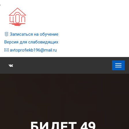
,
Записаться на обучение
Версия для слабовидящих
avtoprofiekb196@mail.ru
БИЛЕТ 49,